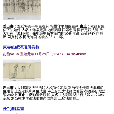
差出書：
左近将監平朝臣在判 相模守平朝臣在判
書止：
依鎌倉殿
仰下知如件
人名：
雑掌定宴 地頭若狭四郎忠清 同代定西法師 故
大将家（源頼朝） 先地頭中条右衛門尉家長 能高 百姓勧心 同時
沢 同真利 家長代時国 若狭次郎（二郎）...
東寺結縁灌頂所巻数
あ函/4/13/ 宝治元年11月29日
（
1247
） 347×548mm
差出書：
大阿闍梨法務法印大和尚位定親 別当権少僧都法眼和尚
位頼誉 上座法眼和尚位成慶 寺主伝燈大法師位仙厳 都維那伝燈法
師維成快
書止：
仍勤遍数以解
人名：
大阿闍梨法務法印大和尚位
定親 別当権少僧都法眼和尚位頼誉 上座法眼和...
任□(遍)奉書