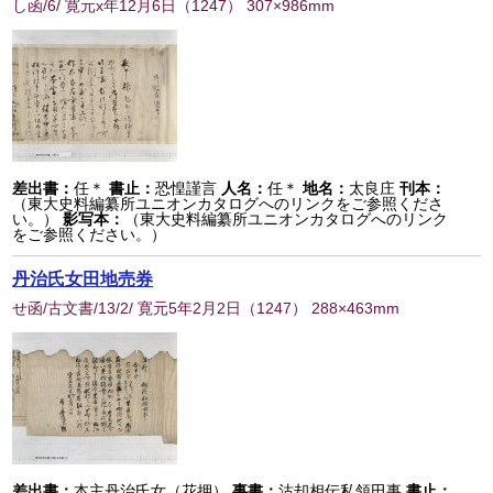
し函/6/ 寛元x年12月6日
（
1247
） 307×986mm
差出書：
任＊
書止：
恐惶謹言
人名：
任＊
地名：
太良庄
刊本：
（東大史料編纂所ユニオンカタログへのリンクをご参照くださ
い。）
影写本：
（東大史料編纂所ユニオンカタログへのリンク
をご参照ください。）
丹治氏女田地売券
せ函/古文書/13/2/ 寛元5年2月2日
（
1247
） 288×463mm
差出書：
本主丹治氏女（花押）
事書：
沽却相伝私領田事
書止：