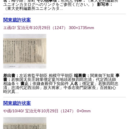
名：
梅小路」室町
その他事項：
右馬允
刊本：
（東大史料編纂所
ユニオンカタログへのリンクをご参照ください。）
影写本：
（東大史料編纂所ユニオンカタ...
関東裁許状案
エ函/2/ 宝治元年10月29日
（
1247
） 300×1735mm
差出書：
左近将監平朝臣 相模守平朝臣
端裏書：
関東御下知案
事
書：
若狭国太良庄雑掌僧定宴与地頭若狭四郎忠清」代定西法師
相論条々
書止：
依鎌倉殿仰下知如件
人名：
僧定宴」若狭四郎忠
清」忠清代定西法師」故大将家」中条右衛門尉家長」百姓勧心
時沢真...
関東裁許状案
や函/10/40/ 宝治元年10月29日
（
1247
） 0×0mm