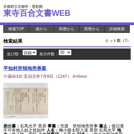
京都府立京都学・歴彩館
東寺百合文書WEB
検索TOP
函から
和暦から
西暦から
詳細検索
検索結果
ヒット数（7）
並び順：
表示件数：
平知村所領地売券案
ケ函/6/10/ 宝治元年7月8日
（
1247
） 0×0mm
差出書：
右馬允平 景房
事書：
売渡 所領地壱所事
書止：
後日更
不可有他人妨之状如件
人名：
梅小路太郎入道 景房 右馬允平
地