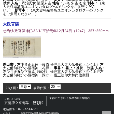
以解
人名：
丹治氏女 清原末吉
地名：
八条 朱雀 右京
刊本：
（東
大史料編纂所ユニオンカタログへのリンクをご参照くださ
い。）
影写本：
（東大史料編纂所ユニオンカタログへのリンク
をご参照ください。）
太政官牒
せ函/太政官牒補任/32/1/ 宝治元年12月24日
（
1247
） 357×560mm
差出書：
左少弁正五位下藤原 修理東大寺大仏長官正五位上行左
大史備前権介小槻宿祢（花押）
事書：
書止：
准状、故牒
人名：
左少弁正五位下藤原（顕雅） 修理東大寺大仏長官正五位上行左
大史備前権介小槻宿祢（淳方） 僧正法印大和尚位実賢 ...
並び順：
表示件数：
京都市左京区下鴨半木町1番地29
お問い合わせ先
京都府立京都学・歴彩館
075-723-4831
電話番号：
URL ：
http://www.pref.kyoto.jp/rekisaikan/