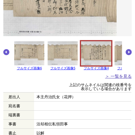
画像7
フルサイズ画像6
フルサイズ画像5
フルサイズ画像4
フルサイズ
＞ 一覧を見る
上記のサムネイルは関連の枝番号を
表示している場合があります
差出人
本主丹治氏女（花押）
宛名書
端裏書
事書
沽却相伝私領田事
書止
以解