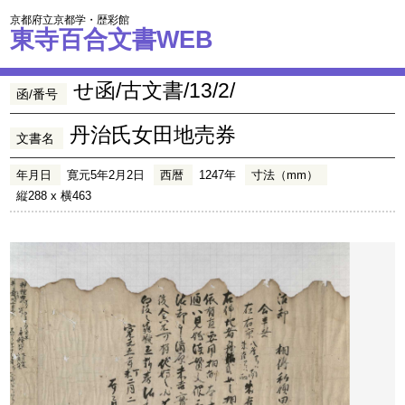
京都府立京都学・歴彩館
東寺百合文書WEB
せ函/古文書/13/2/
函/番号
丹治氏女田地売券
文書名
年月日
寛元5年2月2日
西暦
1247年
寸法（mm）
縦288 x 横463