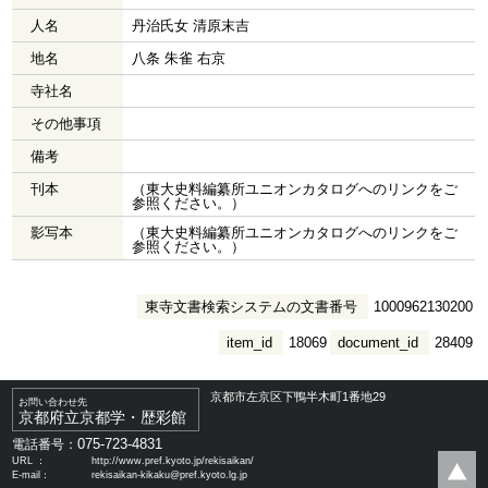
人名
丹治氏女 清原末吉
地名
八条 朱雀 右京
寺社名
その他事項
備考
刊本
（東大史料編纂所ユニオンカタログへのリンクをご
参照ください。）
影写本
（東大史料編纂所ユニオンカタログへのリンクをご
参照ください。）
東寺文書検索システムの文書番号
1000962130200
item_id
18069
document_id
28409
京都市左京区下鴨半木町1番地29
お問い合わせ先
京都府立京都学・歴彩館
075-723-4831
電話番号：
URL ：
http://www.pref.kyoto.jp/rekisaikan/
E-mail：
rekisaikan-kikaku@pref.kyoto.lg.jp