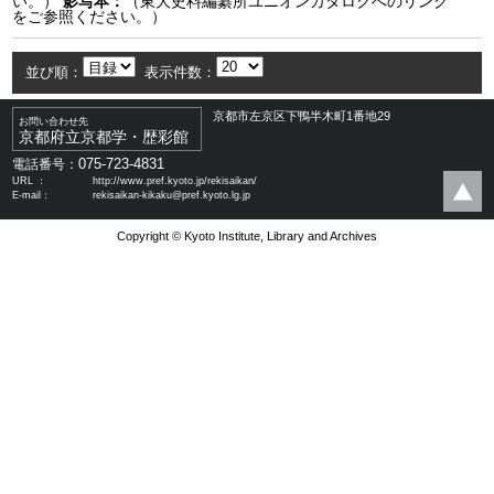
い。）
影写本：
（東大史料編纂所ユニオンカタログへのリンク
をご参照ください。）
並び順：
表示件数：
京都市左京区下鴨半木町1番地29
お問い合わせ先
京都府立京都学・歴彩館
075-723-4831
電話番号：
URL ：
http://www.pref.kyoto.jp/rekisaikan/
E-mail：
rekisaikan-kikaku@pref.kyoto.lg.jp
Copyright © Kyoto Institute, Library and Archives