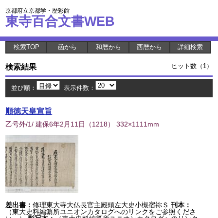
京都府立京都学・歴彩館
東寺百合文書WEB
検索TOP
函から
和暦から
西暦から
詳細検索
検索結果
ヒット数（1）
並び順：
表示件数：
順徳天皇宣旨
乙号外/1/ 建保6年2月11日
（
1218
） 332×1111mm
差出書：
修理東大寺大仏長官主殿頭左大史小槻宿祢Ｓ
刊本：
（東大史料編纂所ユニオンカタログへのリンクをご参照くださ