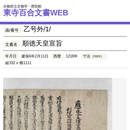
京都府立京都学・歴彩館
東寺百合文書WEB
乙号外/1/
函/番号
順徳天皇宣旨
文書名
年月日
建保6年2月11日
西暦
1218年
寸法（mm）
縦332 x 横1111