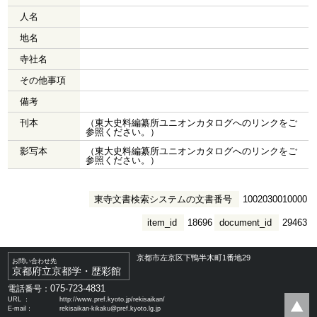
人名
地名
寺社名
その他事項
備考
刊本
（東大史料編纂所ユニオンカタログへのリンクをご
参照ください。）
影写本
（東大史料編纂所ユニオンカタログへのリンクをご
参照ください。）
東寺文書検索システムの文書番号
1002030010000
item_id
18696
document_id
29463
京都市左京区下鴨半木町1番地29
お問い合わせ先
京都府立京都学・歴彩館
075-723-4831
電話番号：
URL ：
http://www.pref.kyoto.jp/rekisaikan/
E-mail：
rekisaikan-kikaku@pref.kyoto.lg.jp