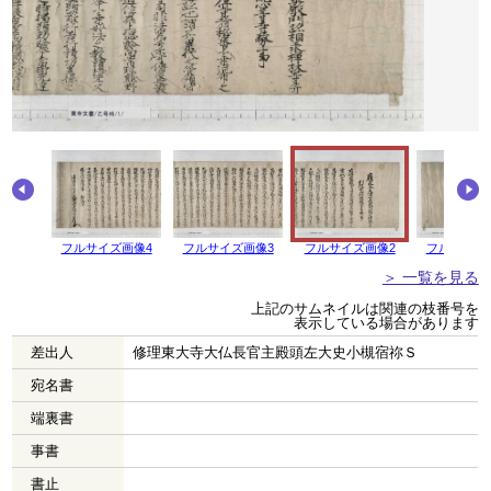
フルサイズ画像4
フルサイズ画像3
フルサイズ画像2
フルサイズ
＞ 一覧を見る
上記のサムネイルは関連の枝番号を
表示している場合があります
差出人
修理東大寺大仏長官主殿頭左大史小槻宿祢Ｓ
宛名書
端裏書
事書
書止