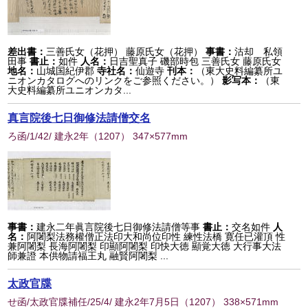
差出書：
三善氏女（花押） 藤原氏女（花押）
事書：
沽却 私領
田事
書止：
如件
人名：
日吉聖真子 磯部時包 三善氏女 藤原氏女
地名：
山城国紀伊郡
寺社名：
仙遊寺
刊本：
（東大史料編纂所ユ
ニオンカタログへのリンクをご参照ください。）
影写本：
（東
大史料編纂所ユニオンカタ...
真言院後七日御修法請僧交名
ろ函/1/42/ 建永2年
（
1207
） 347×577mm
事書：
建永二年眞言院後七日御修法請僧等事
書止：
交名如件
人
名：
阿闍梨法務權僧正法印大和尚位印性 練性法橋 寛任已灌頂 性
兼阿闍梨 長海阿闍梨 印顯阿闍梨 印快大徳 顯覚大徳 大行事大法
師兼證 本供物請福王丸 融賢阿闍梨 ...
太政官牒
せ函/太政官牒補任/25/4/ 建永2年7月5日
（
1207
） 338×571mm