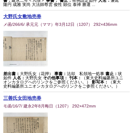
書：
建永二年＜凡僧＞
事書：
書止：
依例請定如件
人名：
兼延
隆円 成雅 実尚 大法師尊雲 俊性 顕位 泰禅 勝運 ...
大野氏女敷地売券
メ函/266/6/ 承元元（ママ）年3月12日
（
1207
） 292×436mm
差出書：
大野氏女（花押）
事書：
沽却 私領地一処事
書止：
状
如件
人名：
大野氏女
その他事項：
刊本：
（東大史料編纂所ユニ
オンカタログへのリンクをご参照ください。）
影写本：
（東大
史料編纂所ユニオンカタログへのリンクをご参照ください。）
三善氏女田地売券
モ函/16/7/ 建永2年8月晦日
（
1207
） 292×472mm