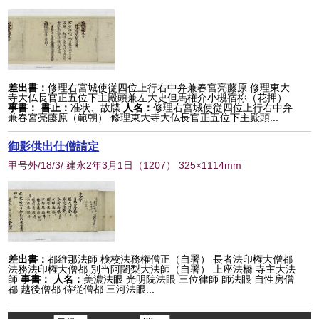
差出書：
修理右宮城使従四位上行右中弁兼春宮亮藤原 修理東大
寺大仏長官正五位下主殿頭兼左大史但馬権介小槻宿祢（花押）
事書：
書止：
准状、故牒
人名：
修理右宮城使従四位上行右中弁
兼春宮亮藤原（範朝） 修理東大寺大仏長官正五位下主殿頭...
御影供出仕僧請定
甲号外/18/3/ 建永2年3月1日
（
1207
） 325×1114mm
差出書：
都維那法師 検校法務権僧正（自署） 長者法印権大僧都
法務法印権大僧都 別当阿闍梨大法師（自署） 上座法橋 寺主大法
師
事書：
人名：
美濃法眼 光明院法眼 三位律師 師法眼 自性房僧
都 越後僧都 侍従僧都 三河法眼...