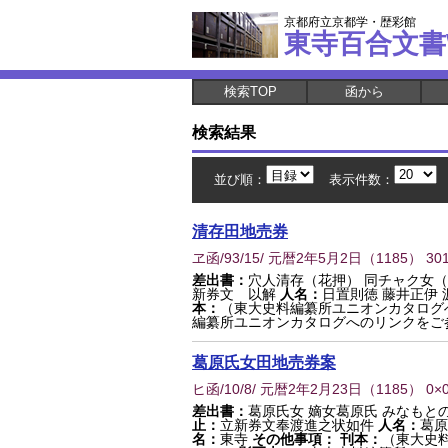
京都府立京都学・歴彩館
東寺百合文書
検索TOP
函から
検索結果
並び順：
表示件数：
清存田地売券
ヱ函/93/15/ 元暦2年5月2日
（
1185
） 30
差出書：
穴人清存（花押） 同チャク女
新券文 以解
人名：
日置則徳 藤井正伊 
本：
（東大史料編纂所ユニオンカタログ
編纂所ユニオンカタログへのリンクをご
葛原氏女田地売券案
ヒ函/10/8/ 元暦2年2月23日
（
1185
） 0×
差出書：
葛原氏女 嫡女葛原氏 みなもと
止：
立新券文奉渡進之状如件
人名：
葛原
名：
東寺
その他事項：
刊本：
（東大史