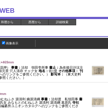
WEB
和暦から
西暦から
詳細検索
画像表示
1×469mm
（花押）
事書：
沽却 領田壱所事
書止：
為依後日沙汰注
源元景 穴人清存 チャク女
地名：
佐□里
その他事項：
刊
へのリンクをご参照ください。）
影写本：
（東大史料
参照ください。）
0mm
のむねふさ 源清利 嫡源清綱
事書：
沽却渡 私領田事
書
氏女 みなもとのむねふさ 源清利 源清綱 葛原氏
寺社
料編纂所ユニオンカタログへのリンクをご参照くださ