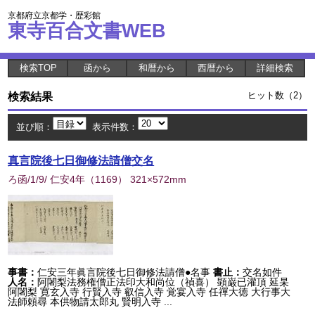
京都府立京都学・歴彩館
東寺百合文書WEB
検索TOP
函から
和暦から
西暦から
詳細検索
検索結果
ヒット数（2）
並び順：
表示件数：
真言院後七日御修法請僧交名
ろ函/1/9/ 仁安4年
（
1169
） 321×572mm
事書：
仁安三年眞言院後七日御修法請僧●名事
書止：
交名如件
人名：
阿闍梨法務権僧正法印大和尚位（禎喜） 顕巌已灌頂 延杲
阿闍梨 寛玄入寺 行賢入寺 叡信入寺 覚宴入寺 任禪大徳 大行事大
法師頼尋 本供物請太郎丸 賢明入寺 ...