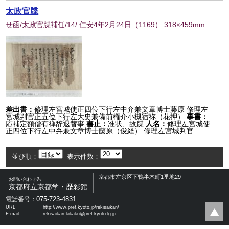
太政官牒
せ函/太政官牒補任/14/ 仁安4年2月24日
（
1169
） 318×459mm
差出書：
修理左宮城使正四位下行左中弁兼文章博士藤原 修理左
宮城判官正五位下行左大史兼備前権介小槻宿祢（花押）
事書：
応補定額僧有禅辞退替事
書止：
准状、故牒
人名：
修理左宮城使
正四位下行左中弁兼文章博士藤原（俊経） 修理左宮城判官...
並び順：
表示件数：
京都市左京区下鴨半木町1番地29
お問い合わせ先
京都府立京都学・歴彩館
075-723-4831
電話番号：
URL ：
http://www.pref.kyoto.jp/rekisaikan/
E-mail：
rekisaikan-kikaku@pref.kyoto.lg.jp