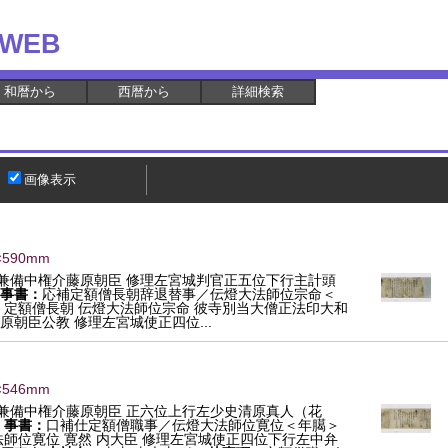
WEB
和暦から
西暦から
詳細検索
画像表示
×590mm
兼備中権介藤原朝臣 修理左宮城判官正五位下行主計頭
事書：
応補定額僧長朝辞退替事／伝燈大法師位宗命＜
：
定額僧長朝 伝燈大法師位宗命 彼寺別当大僧正法印大和
朝臣公教 修理左宮城使正四位...
×546mm
兼備中権介藤原朝臣 正六位上行左少史清原真人（花
事書：
口補仕定額僧職事／伝燈大法師位寛位＜年臈＞
師位寛位 寛然 内大臣 修理左宮城使正四位下行左中弁