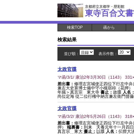
京都府立京都学・歴彩館
東寺百合文書
検索TOP
函から
検索結果
並び順：
表示件数：
太政官牒
マ函/3/1/ 康治2年3月30日
（
1143
） 331
差出書：
修理左宮城使正四位下行左中弁
兼左大史算博士備中守小槻宿祢（花押）
年臈＞真言宗 東大寺
書止：
故牒
人名
尚位定海 従二位行権中納言兼左衛門督藤原
太政官牒
マ函/3/2/ 康治2年5月26日
（
1143
） 318
差出書：
修理左宮城使正四位下行左中弁
押）
端裏書：
到来 天養元年十一月四日
真言宗 東大
書止：
以牒
人名：
伝燈大法