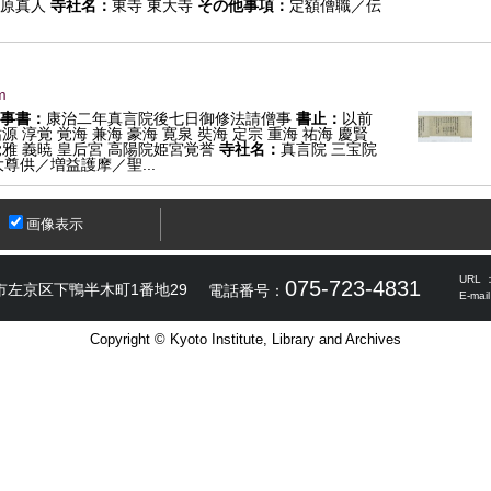
清原真人
寺社名：
東寺 東大寺
その他事項：
定額僧職／伝
m
事書：
康治二年真言院後七日御修法請僧事
書止：
以前
祐源 淳覚 覚海 兼海 豪海 寛泉 奘海 定宗 重海 祐海 慶賢
覚雅 義暁 皇后宮 高陽院姫宮覚誉
寺社名：
真言院 三宝院
尊供／増益護摩／聖...
画像表示
URL 
075-723-4831
市左京区下鴨半木町1番地29
電話番号：
E-mai
Copyright © Kyoto Institute, Library and Archives