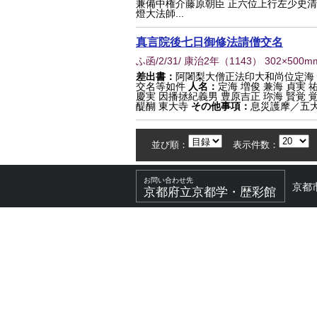
兼備中権介藤原朝臣 正六位上行左少史
燈大法師...
真言院後七日御修法請僧交名
ふ函/2/31/ 康治2年
（
1143
） 302×500m
差出書：
阿闍梨大僧正法印大和尚位定海
交名等如件
人名：
定海 増俊 兼海 貞実 
慶実 因播拯紀義男 豊原吉正 珎海 賢覚 
醍醐 東大寺
その他事項：
息災護摩／五大
並び順：
表示件数：
お問い合わせ先
京都
京都府立京都学・歴彩館