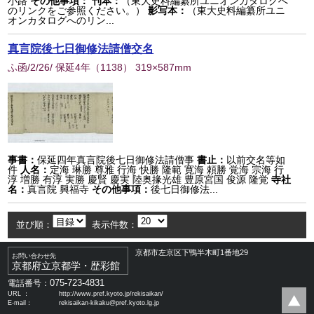
小路
その他事項：
刊本：
（東大史料編纂所ユニオンカタログへ
のリンクをご参照ください。）
影写本：
（東大史料編纂所ユニ
オンカタログへのリン...
真言院後七日御修法請僧交名
ふ函/2/26/ 保延4年
（
1138
） 319×587mm
事書：
保延四年真言院後七日御修法請僧事
書止：
以前交名等如
件
人名：
定海 琳勝 尊雅 行海 快勝 隆範 寛海 頼勝 覚海 宗海 行
淳 増勝 有淳 実勝 慶賢 慶実 陸奥掾光雄 豊原宮国 俊源 隆覚
寺社
名：
真言院 興福寺
その他事項：
後七日御修法...
並び順：
表示件数：
京都市左京区下鴨半木町1番地29
お問い合わせ先
京都府立京都学・歴彩館
075-723-4831
電話番号：
URL ：
http://www.pref.kyoto.jp/rekisaikan/
E-mail：
rekisaikan-kikaku@pref.kyoto.lg.jp