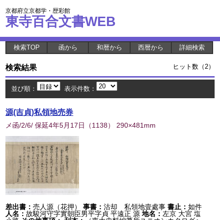
京都府立京都学・歴彩館
東寺百合文書WEB
検索TOP
函から
和暦から
西暦から
詳細検索
検索結果
ヒット数（2）
並び順：
表示件数：
源(吉貞)私領地売券
メ函/2/6/ 保延4年5月17日
（
1138
） 290×481mm
差出書：
売人源（花押）
事書：
沽却 私領地壹處事
書止：
如件
人名：
故駿河守字實朝臣男平字貞 平遠正 源
地名：
左京 大宮 塩