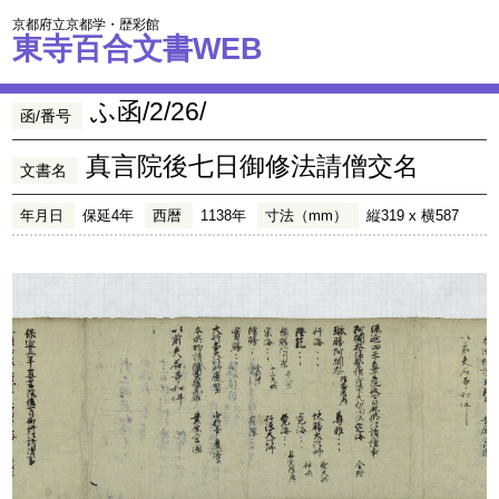
京都府立京都学・歴彩館
東寺百合文書WEB
ふ函/2/26/
函/番号
真言院後七日御修法請僧交名
文書名
年月日
保延4年
西暦
1138年
寸法（mm）
縦319 x 横587