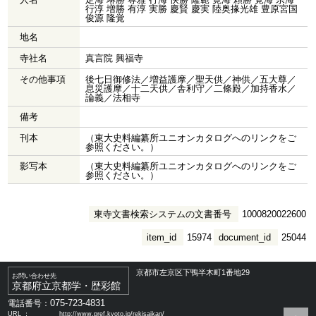
行淳 増勝 有淳 実勝 慶賢 慶実 陸奥掾光雄 豊原宮国
俊源 隆覚
地名
寺社名
真言院 興福寺
その他事項
後七日御修法／増益護摩／聖天供／神供／五大尊／
息災護摩／十二天供／舎利守／二條殿／加持香水／
論義／法相寺
備考
刊本
（東大史料編纂所ユニオンカタログへのリンクをご
参照ください。）
影写本
（東大史料編纂所ユニオンカタログへのリンクをご
参照ください。）
東寺文書検索システムの文書番号
1000820022600
item_id
15974
document_id
25044
京都市左京区下鴨半木町1番地29
お問い合わせ先
京都府立京都学・歴彩館
075-723-4831
電話番号：
URL ：
http://www.pref.kyoto.jp/rekisaikan/