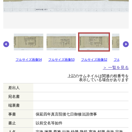
画像55
フルサイズ画像54
フルサイズ画像53
フルサイズ画像52
フルサイズ画
＞ 一覧を見る
上記のサムネイルは関連の枝番号を
表示している場合があります
差出人
宛名書
端裏書
事書
保延四年真言院後七日御修法請僧事
書止
以前交名等如件
人名
定海 琳勝 尊雅 行海 快勝 隆範 寛海 頼勝 覚海 宗海