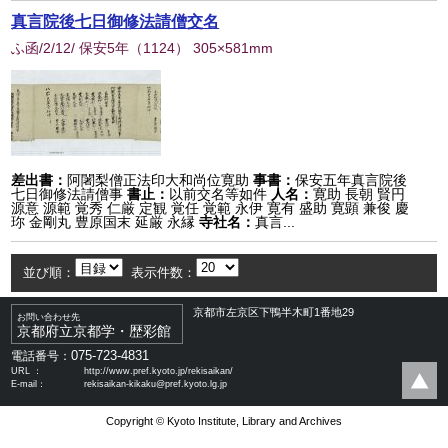
真言院後七日御修法請僧交名
ふ函/2/12/ 保安5年
（
1124
） 305×581mm
差出書：
阿闍梨僧正法印大和尚位寛助
事書：
保安五年真言院後
七日御修法請僧事
書止：
以前交名等如件
人名：
寛助 長朝 賢円
源意 源範 覚秀 仁厳 定観 覚任 覚範 永伊 寛有 盛助 寛顕 兼俊 慶
珎 金剛丸 豊原国末 延厳 永縁
寺社名：
真言...
並び順：
表示件数：
京都市左京区下鴨半木町1番地29
お問い合わせ先
京都府立京都学・歴彩館
075-723-4831
電話番号：
URL ：
http://www.pref.kyoto.jp/rekisaikan/
E-mail：
rekisaikan-kikaku@pref.kyoto.lg.jp
Copyright © Kyoto Institute, Library and Archives