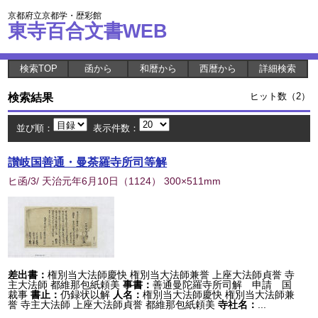
京都府立京都学・歴彩館
東寺百合文書WEB
検索TOP
函から
和暦から
西暦から
詳細検索
検索結果
ヒット数（2）
並び順：
表示件数：
讃岐国善通・曼荼羅寺所司等解
ヒ函/3/ 天治元年6月10日
（
1124
） 300×511mm
差出書：
権別当大法師慶快 権別当大法師兼誉 上座大法師貞誉 寺
主大法師 都維那包紙頼美
事書：
善通曼陀羅寺所司解 申請 国
裁事
書止：
仍録状以解
人名：
権別当大法師慶快 権別当大法師兼
誉 寺主大法師 上座大法師貞誉 都維那包紙頼美
寺社名：
...