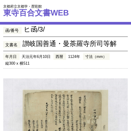
京都府立京都学・歴彩館
東寺百合文書WEB
ヒ函/3/
函/番号
讃岐国善通・曼荼羅寺所司等解
文書名
年月日
天治元年6月10日
西暦
1124年
寸法（mm）
縦300 x 横511