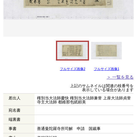
フルサイズ画像2
フルサイズ画像1
＞ 一覧を見る
上記のサムネイルは関連の枝番号を
表示している場合があります
差出人
権別当大法師慶快 権別当大法師兼誉 上座大法師貞誉
寺主大法師 都維那包紙頼美
宛名書
端裏書
事書
善通曼陀羅寺所司解 申請 国裁事