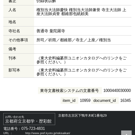
書止
仍録状以解
人名
権別当大法師慶快 権別当大法師兼誉 寺主大法師 上
座大法師貞誉 都維那包紙頼美
地名
寺社名
善通寺 曼陀羅寺
その他事項
所司／祈雨／都維那／寺主／上座／権別当
備考
刊本
（東大史料編纂所ユニオンカタログへのリンクをご
参照ください。）
影写本
（東大史料編纂所ユニオンカタログへのリンクをご
参照ください。）
東寺文書検索システムの文書番号
1000440030000
item_id
10959
document_id
16345
京都市左京区下鴨半木町1番地29
お問い合わせ先
京都府立京都学・歴彩館
075-723-4831
電話番号：
URL ：
http://www.pref.kyoto.jp/rekisaikan/