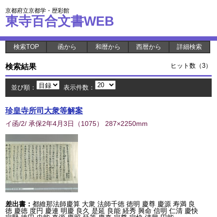
京都府立京都学・歴彩館
東寺百合文書WEB
検索TOP
函から
和暦から
西暦から
詳細検索
検索結果
ヒット数（3）
並び順：
表示件数：
珍皇寺所司大衆等解案
イ函/2/ 承保2年4月3日
（
1075
） 287×2250mm
差出書：
都維那法師慶算 大衆 法師千徳 徳明 慶尊 慶源 寿満 良
徳 慶徳 度円 慶連 明慶 良久 是延 良能 経秀 興命 信明 仁清 慶快