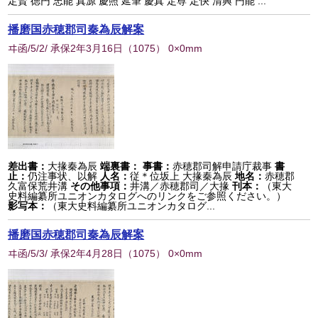
定賢 徳円 忠能 真源 慶照 延筆 慶真 定尊 定快 清興 円能 ...
播磨国赤穂郡司秦為辰解案
ヰ函/5/2/ 承保2年3月16日
（
1075
） 0×0mm
差出書：
大掾秦為辰
端裏書：
事書：
赤穂郡司解申請庁裁事
書
止：
仍注事状、以解
人名：
従＊位坂上 大掾秦為辰
地名：
赤穂郡
久富保荒井溝
その他事項：
井溝／赤穂郡司／大掾
刊本：
（東大
史料編纂所ユニオンカタログへのリンクをご参照ください。）
影写本：
（東大史料編纂所ユニオンカタログ...
播磨国赤穂郡司秦為辰解案
ヰ函/5/3/ 承保2年4月28日
（
1075
） 0×0mm