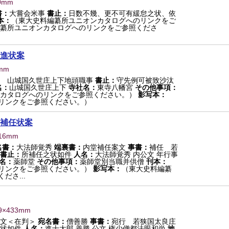
0mm
書：
大嘗会米事
書止：
日数不幾、更不可有緩怠之状、依
本：
（東大史料編纂所ユニオンカタログへのリンクをご
纂所ユニオンカタログへのリンクをご参照くださ
進状案
mm
 山城国久世庄上下地頭職事
書止：
守先例可被致沙汰
名：
山城国久世庄上下
寺社名：
東寺八幡宮
その他事項：
カタログへのリンクをご参照ください。）
影写本：
リンクをご参照ください。）
補任状案
416mm
名書：
大法師覚秀
端裏書：
内堂補任案文
事書：
補任 若
書止：
所補任之状如件
人名：
大法師覚秀 内公文 年行事
名：
薬師堂
その他事項：
薬師堂別当職并供僧
刊本：
リンクをご参照ください。）
影写本：
（東大史料編纂
さ...
9×433mm
公文＜在判＞
宛名書：
僧善勝
事書：
宛行 若狭国太良庄
状如件
人名：
進士太郎 善勝 公文 権少僧都法眼和尚
地