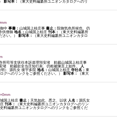
）
影写本：
（東大史料編纂所ユニオンカタログへのリ
0mm
御中
事書：
山城国上桂庄事
書止：
院御気色所候也、仍
寺供僧御
地名：
山城国上桂庄
刊本：
（東大史料編纂所
ださい。）
影写本：
（東大史料編纂所ユニオンカタロ
mm
寺所司等支状任本訴道理預安堵 勅裁山城国上桂庄事
安堵 勅裁欲全当庄知行矣、仍粗被陳言上如件、
人
明） 源氏女 後宇多院
地名：
山城国上桂庄
寺社名：
東
ログへのリンクをご参照ください。）
影写本：
（東大
0×0mm
城国上桂庄
書止：
天気如此、悉之、以状
人名：
源氏女
庄
刊本：
（東大史料編纂所ユニオンカタログへのリン
史料編纂所ユニオンカタログへのリンクをご参照くだ