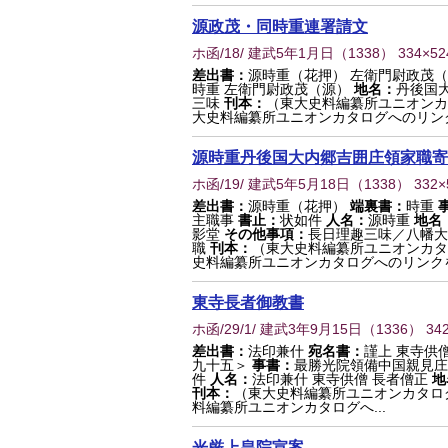
源政茂・同時重連署請文
ホ函/18/ 建武5年1月日
（
1338
） 334×5
差出書：
源時重（花押） 左衛門尉政茂
時重 左衛門尉政茂（源）
地名：
丹後国
三味
刊本：
（東大史料編纂所ユニオンカ
大史料編纂所ユニオンカタログへのリン
源時重丹後国大内郷吉囲庄領家職寄
ホ函/19/ 建武5年5月18日
（
1338
） 332
差出書：
源時重（花押）
端裏書：
時重
主職事
書止：
状如件
人名：
源時重
地名
影堂
その他事項：
長日理趣三味／八幡大
職
刊本：
（東大史料編纂所ユニオンカタ
史料編纂所ユニオンカタログへのリンクを.
東寺長者御教書
ホ函/29/1/ 建武3年9月15日
（
1336
） 34
差出書：
法印兼什
宛名書：
謹上 東寺供
九十五＞
事書：
最勝光院領備中国親見庄
件
人名：
法印兼什 東寺供僧 長者僧正
地
刊本：
（東大史料編纂所ユニオンカタロ
料編纂所ユニオンカタログへ...
光厳上皇院宣案