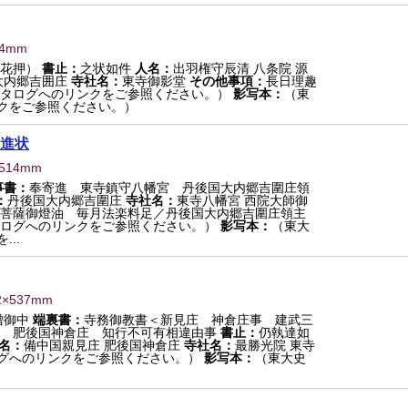
24mm
（花押）
書止：
之状如件
人名：
出羽権守辰清 八条院 源
大内郷吉囲庄
寺社名：
東寺御影堂
その他事項：
長日理趣
タログへのリンクをご参照ください。）
影写本：
（東
クをご参照ください。）
進状
×514mm
事書：
奉寄進 東寺鎮守八幡宮 丹後国大内郷吉圍庄領
：
丹後国大内郷吉圍庄
寺社名：
東寺八幡宮 西院大師御
菩薩御燈油 毎月法楽料足／丹後国大内郷吉圍庄領主
ログへのリンクをご参照ください。）
影写本：
（東大
..
2×537mm
僧御中
端裏書：
寺務御教書＜新見庄 神倉庄事 建武三
 肥後国神倉庄 知行不可有相違由事
書止：
仍執達如
名：
備中国親見庄 肥後国神倉庄
寺社名：
最勝光院 東寺
グへのリンクをご参照ください。）
影写本：
（東大史