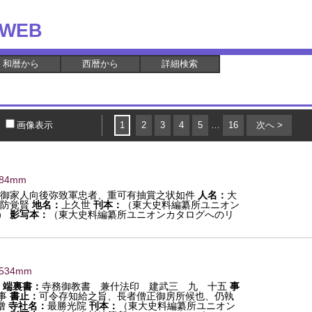
WEB
和暦から
西暦から
詳細検索
画像表示
1
2
3
4
5
…
16
次へ >
484mm
御家人向後弥致軍忠者、重可有抽賞之状如件
人名：
大
弐防覚賢
地名：
上久世
刊本：
（東大史料編纂所ユニオン
）
影写本：
（東大史料編纂所ユニオンカタログへのリ
×534mm
端裏書：
寺務御教書 兼什法印 建武三 九 十五
事
事
書止：
可令存知給之旨、長者僧正御房所候也、仍執
僧
寺社名：
最勝光院
刊本：
（東大史料編纂所ユニオン