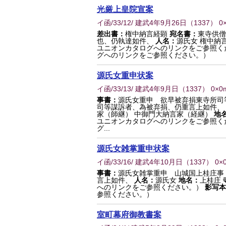
光厳上皇院宣案
イ函/33/12/ 建武4年9月26日
（
1337
） 0
差出書：
権中納言経顕
宛名書：
東寺供僧
也、仍執達如件、
人名：
源氏女 権中納
ユニオンカタログへのリンクをご参照く
グへのリンクをご参照ください。）
源氏女重申状案
イ函/33/13/ 建武4年9月日
（
1337
） 0×0
事書：
源氏女重申 欲早被弃捐東寺所司
司等謀訴者、為被弃捐、仍重言上如件、
家（師継） 中御門大納言家（経継）
地
ユニオンカタログへのリンクをご参照く
グ...
源氏女雑掌重申状案
イ函/33/16/ 建武4年10月日
（
1337
） 0×
事書：
源氏女雑掌重申 山城国上桂庄事
言上如件、
人名：
源氏女
地名：
上桂庄
へのリンクをご参照ください。）
影写本
参照ください。）
室町幕府御教書案