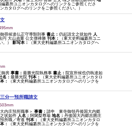
料編纂所ユニオンカタログへのリンクをご参照くださ
ンカタログへのリンクをご参照ください。）
文
495mm
預御尋候達仏正守導類則事
書止：
仍起請文之状如件
人
法円 大山貞重 公文僧禅勝
刊本：
（東大史料編纂所ユニ
い。）
影写本：
（東大史料編纂所ユニオンカタログへ
mm
正御房
事書：
最勝光院執務事
書止：
院宣所候也仍執達如
社名：
最勝光院
刊本：
（東大史料編纂所ユニオンカタロ
本：
（東大史料編纂所ユニオンカタログへのリンクを
三分一預所職請文
×503mm
大内庄預所職事＞
事書：
請申 東寺御領丹後国大内郷
之状如件
人名：
阿闍梨尊瑜
地名：
丹後国大内郷吉囲庄
預所職／寄進
刊本：
（東大史料編纂所ユニオンカタロ
本：
（東大史料編纂所ユニオンカタログへのリンクを