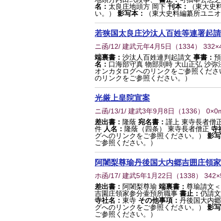
名：
太良庄地頭方 岡下
刊本：
（東大史
い。）
影写本：
（東大史料編纂所ユニオ
若狭国太良庄沙汰人百姓等連署起請
ニ函/12/ 建武元年4月5日
（
1334
） 332×
端裏書：
沙汰人百姓連判起請文
事書：
名：
口海部守真 物部則時 大山正弘 沙弥
オンカタログへのリンクをご参照くださ
のリンクをご参照ください。）
光厳上皇院宣案
ニ函/13/1/ 建武3年9月8日
（
1336
） 0×0
差出書：
隆蔭
宛名書：
謹上 東寺長者僧
件
人名：
隆蔭（四条） 東寺長者僧正
寺
グへのリンクをご参照ください。）
影写
ご参照ください。）
阿闍梨尊瑜丹後国大内郷吉囲庄領家
ホ函/17/ 建武5年1月22日
（
1338
） 342
差出書：
阿闍梨尊瑜
端裏書：
尊瑜請文＜
吉園庄領家参分壷預所職事
書止：
仍請文
寺社名：
東寺
その他事項：
丹後国大内郷
グへのリンクをご参照ください。）
影写
ご参照ください。）