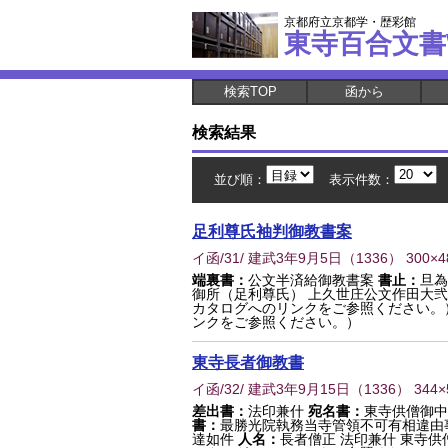
京都府立京都学・歴彩館
東寺百合文書
検索TOP
函から
検索結果
並び順：
表示件数：
足利尊氏袖判御教書案
イ函/31/ 建武3年9月5日
（
1336
） 300×
端裏書：
公文半済給御教書案
書止：
旦為
御所（足利尊氏） 上久世庄公文作田大
カタログへのリンクをご参照ください。
ンクをご参照ください。）
東寺長者御教書
イ函/32/ 建武3年9月15日
（
1336
） 344
差出書：
法印兼什
宛名書：
東寺供僧御中
書：
最勝光院執務当寺管領不可有相違由
達如件
人名：
長者僧正 法印兼什 東寺供