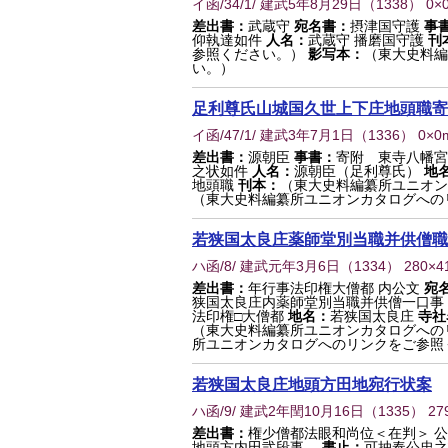
イ函/34/1/ 建武5年8月29日
（
1338
） 0×
差出書：
武蔵守
宛名書：
摂津国守護
事
仰執達如件
人名：
武蔵守 播磨国守護
刊
参照ください。）
影写本：
（東大史料編
い。）
足利尊氏山城国久世上下庄地頭職寄
イ函/47/1/ 建武3年7月1日
（
1336
） 0×0
差出書：
源朝臣
事書：
寄附 東寺八幡宮
之状如件
人名：
源朝臣（足利尊氏）
地
地頭職
刊本：
（東大史料編纂所ユニオン
（東大史料編纂所ユニオンカタログへの
若狭国太良庄薬師堂別当職并供僧職
ハ函/8/ 建武元年3月6日
（
1334
） 280×
差出書：
年行事法印権大僧都 内公文
宛
狭国太良庄内薬師堂別当職并供僧一口事
法印権□大僧都
地名：
若狭国太良庄
寺社
（東大史料編纂所ユニオンカタログへの
所ユニオンカタログへのリンクをご参照くだ
若狭国太良庄地頭方田地宛行状案
ハ函/9/ 建武2年閏10月16日
（
1335
） 27
差出書：
権少僧都法眼和尚位＜在判＞ 
地頭方内田弐段事、
書止：
可抽奉公忠之