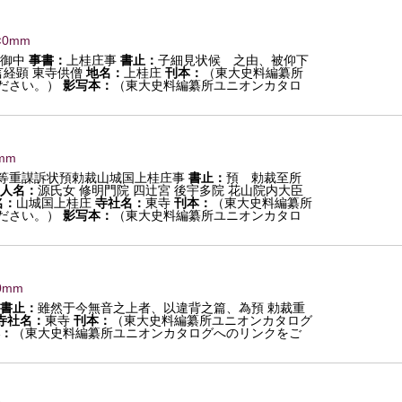
×0mm
御中
事書：
上桂庄事
書止：
子細見状候 之由、被仰下
言経顕 東寺供僧
地名：
上桂庄
刊本：
（東大史料編纂所
ださい。）
影写本：
（東大史料編纂所ユニオンカタロ
mm
等重謀訴状預勅裁山城国上桂庄事
書止：
預 勅裁至所
人名：
源氏女 修明門院 四辻宮 後宇多院 花山院内大臣
名：
山城国上桂庄
寺社名：
東寺
刊本：
（東大史料編纂所
ださい。）
影写本：
（東大史料編纂所ユニオンカタロ
0mm
書止：
雖然于今無音之上者、以違背之篇、為預 勅裁重
寺社名：
東寺
刊本：
（東大史料編纂所ユニオンカタログ
：
（東大史料編纂所ユニオンカタログへのリンクをご