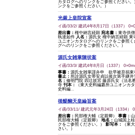
カタログへのリンクをご参照ください。
ンクをご参照ください。）
光厳上皇院宣案
イ函/33/2/ 建武4年8月17日
（
1337
） 0×
差出書：
権中納言経顕
宛名書：
東寺供僧
執達如件
人名：
源氏女 権中納言経顕 東
ユニオンカタログへのリンクをご参照く
グへのリンクをご参照ください。）
源氏女雑掌陳状案
イ函/33/3/ 建武4年8月日
（
1337
） 0×0
事書：
源氏女雑掌謹弁申 欲早被弃捐東
書止：
所詮源氏女帯安貞以後次第手継并
名：
修明門院 四辻故宮 藤原氏女（法名教
寺
刊本：
（東大史料編纂所ユニオンカタ
史料編...
後醍醐天皇綸旨案
イ函/33/11/ 建武元年3月24日
（
1334
） 
差出書：
民部権大輔（定親卿）
事書：
山
民部権大輔（定親卿）
地名：
山城国上桂
クをご参照ください。）
影写本：
（東大
さい。）