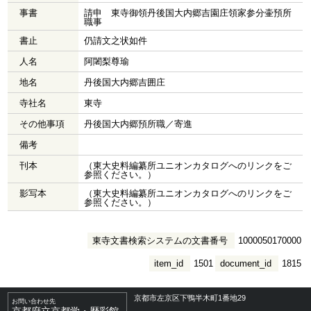
事書
請申 東寺御領丹後国大内郷吉園庄領家参分壷預所
職事
書止
仍請文之状如件
人名
阿闍梨尊瑜
地名
丹後国大内郷吉囲庄
寺社名
東寺
その他事項
丹後国大内郷預所職／寄進
備考
刊本
（東大史料編纂所ユニオンカタログへのリンクをご
参照ください。）
影写本
（東大史料編纂所ユニオンカタログへのリンクをご
参照ください。）
東寺文書検索システムの文書番号
1000050170000
item_id
1501
document_id
1815
京都市左京区下鴨半木町1番地29
お問い合わせ先