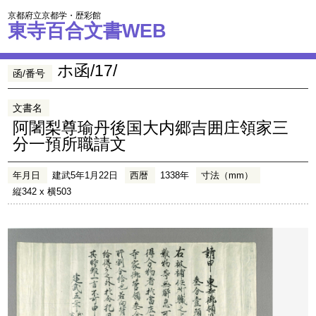
京都府立京都学・歴彩館
東寺百合文書WEB
ホ函/17/
函/番号
文書名
阿闍梨尊瑜丹後国大内郷吉囲庄領家三
分一預所職請文
年月日
建武5年1月22日
西暦
1338年
寸法（mm）
縦342 x 横503