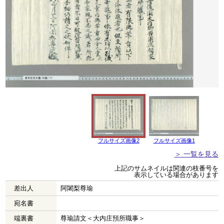
フルサイズ画像2
フルサイズ画像1
＞ 一覧を見る
上記のサムネイルは関連の枝番号を
表示している場合があります
差出人
阿闍梨尊瑜
宛名書
端裏書
尊瑜請文＜大内庄預所職事＞