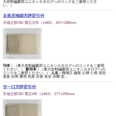
大史料編纂所ユニオンカタログへのリンクをご参照くださ
い。）
太良庄地頭方評定引付
天地之部/35/ 寛正元年
（
1460
） 257×188mm
刊本：
（東大史料編纂所ユニオンカタログへのリンクをご参照
ください。）
影写本：
（東大史料編纂所ユニオンカタログへの
リンクをご参照ください。）
人名：
権僧正 融覚 公禅 仁然 尭忠
杲覚 宗寿 重増 尭杲 宗杲 尭全 宗耀 宏...
廿一口方評定引付
天地之部/36/ 寛正4年
（
1463
） 277×205mm