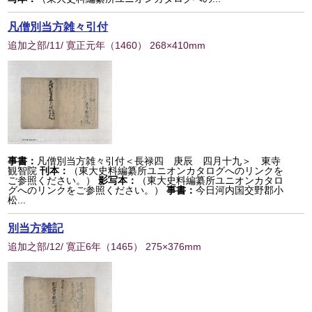
凡僧別当方雑々引付
追加之部/11/ 寛正元年
（
1460
） 268×410mm
事書：
凡僧別当方雑々引付＜長禄四 庚辰 四月十九＞ 東寺
観智院
刊本：
（東大史料編纂所ユニオンカタログへのリンクを
ご参照ください。）
影写本：
（東大史料編纂所ユニオンカタロ
グへのリンクをご参照ください。）
事書：
今日河内国交野郡小
松...
別当方雑記
追加之部/12/ 寛正6年
（
1465
） 275×376mm