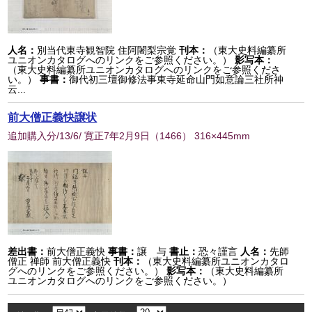
人名：
別当代東寺観智院 住阿闍梨宗覚
刊本：
（東大史料編纂所
ユニオンカタログへのリンクをご参照ください。）
影写本：
（東大史料編纂所ユニオンカタログへのリンクをご参照くださ
い。）
事書：
御代初三壇御修法事東寺延命山門如意論三社所神
云...
前大僧正義快譲状
追加購入分/13/6/ 寛正7年2月9日
（
1466
） 316×445mm
差出書：
前大僧正義快
事書：
譲 与
書止：
恐々謹言
人名：
先師
僧正 禅師 前大僧正義快
刊本：
（東大史料編纂所ユニオンカタロ
グへのリンクをご参照ください。）
影写本：
（東大史料編纂所
ユニオンカタログへのリンクをご参照ください。）