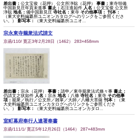
差出書：
公文宝俊（花押） 公文所浄聡（花押）
事書：
東寺領備
中国新見庄年貢未進事
書止：
右注進如件
人名：
公文宝俊 公文所
浄聡
地名：
備中国新見庄
寺社名：
東寺
その他事項：
刊本：
（東大史料編纂所ユニオンカタログへのリンクをご参照くださ
い。）
影写本：
（東大史料編纂所ユニオ...
宗永東寺籠衆法式請文
京函/110/ 寛正3年2月28日
（
1462
） 283×458mm
差出書：
宗永（花押）
事書：
請申／東寺籠衆法式條々事
書止：
仍請文之状如件
人名：
宗永
地名：
八條
寺社名：
東寺
その他事
項：
籠衆／執行／公文所／雑掌／大師／八幡大菩薩
刊本：
（東
大史料編纂所ユニオンカタログへのリンクをご参照くださ
い。）
影写本：
（東大史料編纂所ユニオンカタロ...
室町幕府奉行人連署奉書
京函/111/1/ 寛正5年12月26日
（
1464
） 287×483mm