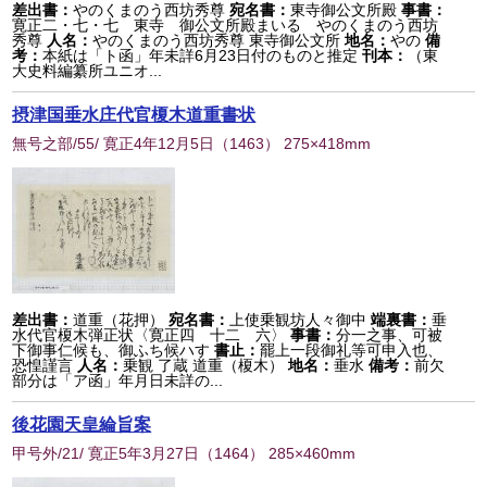
差出書：
やのくまのう西坊秀尊
宛名書：
東寺御公文所殿
事書：
寛正二・七・七 東寺 御公文所殿まいる やのくまのう西坊
秀尊
人名：
やのくまのう西坊秀尊 東寺御公文所
地名：
やの
備
考：
本紙は「ト函」年未詳6月23日付のものと推定
刊本：
（東
大史料編纂所ユニオ...
摂津国垂水庄代官榎木道重書状
無号之部/55/ 寛正4年12月5日
（
1463
） 275×418mm
差出書：
道重（花押）
宛名書：
上使乗観坊人々御中
端裏書：
垂
水代官榎木弾正状〈寛正四 十二 六〉
事書：
分一之事、可被
下御事仁候も、御ふち候ハす
書止：
罷上一段御礼等可申入也、
恐惶謹言
人名：
乗観 了蔵 道重（榎木）
地名：
垂水
備考：
前欠
部分は「ア函」年月日未詳の...
後花園天皇綸旨案
甲号外/21/ 寛正5年3月27日
（
1464
） 285×460mm