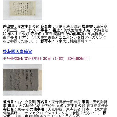
差出書：
権左中弁俊顕
宛名書：
大納言法印御房
端裏書：
綸旨案
＜寛正五 三 廿八＞
事書：
書止：
仍執啓如件
人名：
大納言法
印 権左中弁俊顕
寺社名：
東寺 醍醐寺
その他事項：
変異御祈／
東寺長者
刊本：
（東大史料編纂所ユニオンカタログへのリンク
をご参照ください。）
影写本：
（東大史料編纂所ユニ...
後花園天皇綸旨
甲号外/23/4/ 寛正3年5月30日
（
1462
） 304×906mm
差出書：
右中弁俊顕
宛名書：
東寺長者僧正御房
事書：
天気御祈
事
書止：
天気所候也仍上啓如件
人名：
右中弁俊顕 東寺長者僧正
寺社名：
東寺
その他事項：
天気御祈／東寺長者
刊本：
（東大史
料編纂所ユニオンカタログへのリンクをご参照ください。）
影
写本：
（東大史料編纂所ユニオンカタログへの...