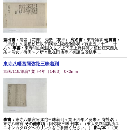
差出書：
清基（花押） 秀数（花押）
宛名書：
東寺雑掌
端裏書：
（押紙）久世植松庄以下御譲位段銭免除状＜寛正五／十二 廿
六＞
事書：
東寺領山城国久世／上下庄上野拝師／植松庄東西九
条＜号女／御田＞／所々散在田地等／御譲位段銭事 ...
東寺八幡宮阿弥陀三昧着到
京函/118/紙背/ 寛正4年
（
1463
） 0×0mm
事書：
東寺八幡宮阿弥陀三昧着到＜寛正四年／癸未＞
寺社名：
東寺八幡宮
その他事項：
阿弥陀三昧
刊本：
（東大史料編纂所ユ
ニオンカタログへのリンクをご参照ください。）
影写本：
（東