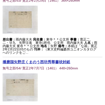
無号之部/53/ 寛正2年2月29日
（
1461
） 364×260mm
差出書：
雨内藤大夫
宛名書：
東寺＊＊公文所
事書：
寛正二、
二・廿九 矢野注進 東寺□所也 公文所 雨内藤大夫
人名：
雨
内藤大夫 東寺＊＊公文所
地名：
矢野
備考：
本紙は「な函」寛正
2年2月22日付のもの
刊本：
（東大史料編纂所ユニオンカタログ
へのリンクをご...
播磨国矢野庄くまのう西坊秀尊書状封紙
無号之部/54/ 寛正2年7月7日
（
1461
） 448×260mm