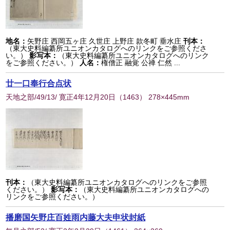
地名：
矢野庄 西岡五ヶ庄 久世庄 上野庄 款冬町 垂水庄
刊本：
（東大史料編纂所ユニオンカタログへのリンクをご参照くださ
い。）
影写本：
（東大史料編纂所ユニオンカタログへのリンク
をご参照ください。）
人名：
権僧正 融覚 公禅 仁然 ...
廿一口奉行合点状
天地之部/49/13/ 寛正4年12月20日
（
1463
） 278×445mm
刊本：
（東大史料編纂所ユニオンカタログへのリンクをご参照
ください。）
影写本：
（東大史料編纂所ユニオンカタログへの
リンクをご参照ください。）
播磨国矢野庄百姓雨内藤大夫申状封紙