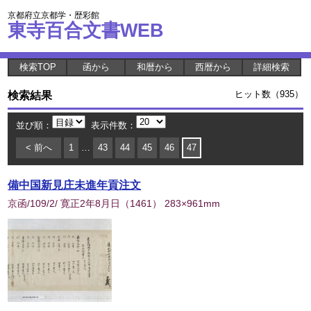
京都府立京都学・歴彩館
東寺百合文書WEB
検索TOP
函から
和暦から
西暦から
詳細検索
検索結果
ヒット数（935）
並び順：
表示件数：
< 前へ
1
…
43
44
45
46
47
備中国新見庄未進年貢注文
京函/109/2/ 寛正2年8月日
（
1461
） 283×961mm