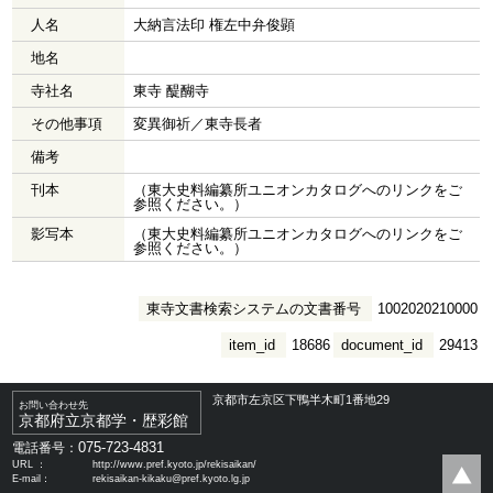
人名
大納言法印 権左中弁俊顕
地名
寺社名
東寺 醍醐寺
その他事項
変異御祈／東寺長者
備考
刊本
（東大史料編纂所ユニオンカタログへのリンクをご
参照ください。）
影写本
（東大史料編纂所ユニオンカタログへのリンクをご
参照ください。）
東寺文書検索システムの文書番号
1002020210000
item_id
18686
document_id
29413
京都市左京区下鴨半木町1番地29
お問い合わせ先
京都府立京都学・歴彩館
075-723-4831
電話番号：
URL ：
http://www.pref.kyoto.jp/rekisaikan/
E-mail：
rekisaikan-kikaku@pref.kyoto.lg.jp