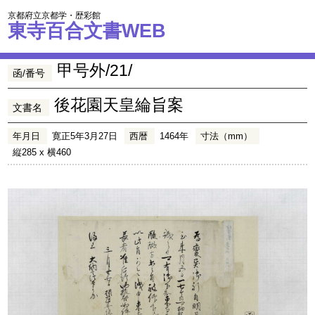
京都府立京都学・歴彩館
東寺百合文書WEB
甲号外/21/
函/番号
後花園天皇綸旨案
文書名
年月日
寛正5年3月27日
西暦
1464年
寸法（mm）
縦285 x 横460