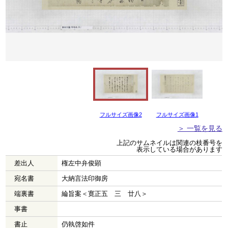
フルサイズ画像2
フルサイズ画像1
＞ 一覧を見る
上記のサムネイルは関連の枝番号を
表示している場合があります
差出人
権左中弁俊顕
宛名書
大納言法印御房
端裏書
綸旨案＜寛正五 三 廿八＞
事書
書止
仍執啓如件