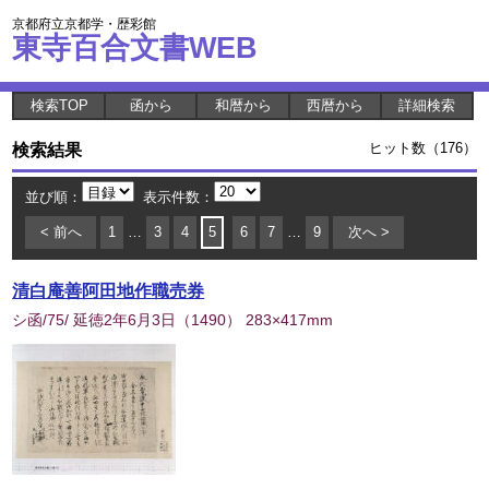
京都府立京都学・歴彩館
東寺百合文書WEB
検索TOP
函から
和暦から
西暦から
詳細検索
検索結果
ヒット数（176）
並び順：
表示件数：
< 前へ
1
…
3
4
5
6
7
…
9
次へ >
清白庵善阿田地作職売券
シ函/75/ 延徳2年6月3日
（
1490
） 283×417mm