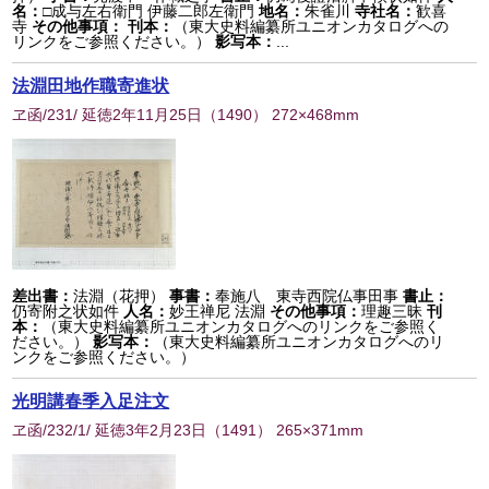
名：
□成与左右衛門 伊藤二郎左衛門
地名：
朱雀川
寺社名：
歓喜
寺
その他事項：
刊本：
（東大史料編纂所ユニオンカタログへの
リンクをご参照ください。）
影写本：
...
法淵田地作職寄進状
ヱ函/231/ 延徳2年11月25日
（
1490
） 272×468mm
差出書：
法淵（花押）
事書：
奉施八 東寺西院仏事田事
書止：
仍寄附之状如件
人名：
妙王禅尼 法淵
その他事項：
理趣三昧
刊
本：
（東大史料編纂所ユニオンカタログへのリンクをご参照く
ださい。）
影写本：
（東大史料編纂所ユニオンカタログへのリ
ンクをご参照ください。）
光明講春季入足注文
ヱ函/232/1/ 延徳3年2月23日
（
1491
） 265×371mm