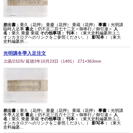
差出書：
乗久（花押） 乗慶（花押） 乗蔵（花押）
事書：
光明講
臨時入足事
書止：
仍不足二百七十二文＜御奉行／御引違＞
人
名：
乗久 乗慶 乗蔵
その他事項：
刊本：
（東大史料編纂所ユニ
オンカタログへのリンクをご参照ください。）
影写本：
（東大
史料編纂所...
光明講冬季入足注文
ヱ函/232/5/ 延徳3年10月23日
（
1491
） 271×363mm
差出書：
乗久（花押） 乗慶（花押） 乗蔵（花押）
事書：
光明講
冬季入足事
書止：
仍不足三百六十三文＜御奉行／御引違＞
人
名：
乗久 乗慶 乗蔵
その他事項：
刊本：
（東大史料編纂所ユニ
オンカタログへのリンクをご参照ください。）
影写本：
（東大
史料編纂...