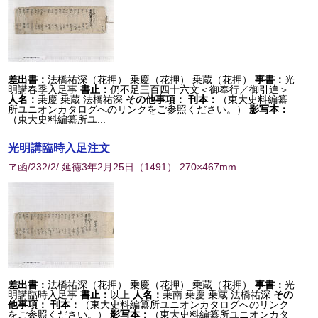
差出書：
法橋祐深（花押） 乗慶（花押） 乗蔵（花押）
事書：
光
明講春季入足事
書止：
仍不足三百四十六文＜御奉行／御引違＞
人名：
乗慶 乗蔵 法橋祐深
その他事項：
刊本：
（東大史料編纂
所ユニオンカタログへのリンクをご参照ください。）
影写本：
（東大史料編纂所ユ...
光明講臨時入足注文
ヱ函/232/2/ 延徳3年2月25日
（
1491
） 270×467mm
差出書：
法橋祐深（花押） 乗慶（花押） 乗蔵（花押）
事書：
光
明講臨時入足事
書止：
以上
人名：
乗南 乗慶 乗蔵 法橋祐深
その
他事項：
刊本：
（東大史料編纂所ユニオンカタログへのリンク
をご参照ください。）
影写本：
（東大史料編纂所ユニオンカタ