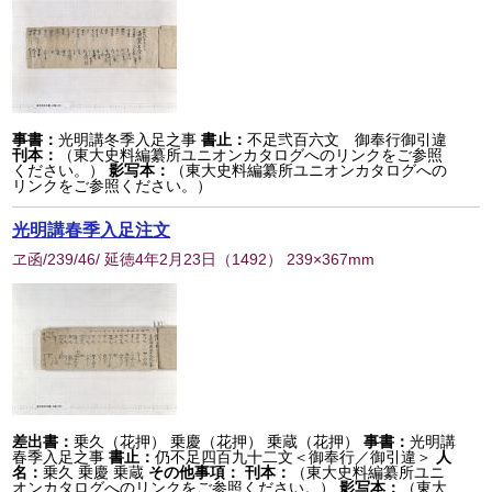
事書：
光明講冬季入足之事
書止：
不足弐百六文 御奉行御引違
刊本：
（東大史料編纂所ユニオンカタログへのリンクをご参照
ください。）
影写本：
（東大史料編纂所ユニオンカタログへの
リンクをご参照ください。）
光明講春季入足注文
ヱ函/239/46/ 延徳4年2月23日
（
1492
） 239×367mm
差出書：
乗久（花押） 乗慶（花押） 乗蔵（花押）
事書：
光明講
春季入足之事
書止：
仍不足四百九十二文＜御奉行／御引違＞
人
名：
乗久 乗慶 乗蔵
その他事項：
刊本：
（東大史料編纂所ユニ
オンカタログへのリンクをご参照ください。）
影写本：
（東大