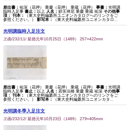
差出書：
祐深（花押） 乗慶（花押） 乗蔵（花押）
事書：
光明講
臨時入足事
書止：
以上
人名：
妙王禅尼 乗慶 乗蔵 祐深
その他事
項：
刊本：
（東大史料編纂所ユニオンカタログへのリンクをご
参照ください。）
影写本：
（東大史料編纂所ユニオンカタロ...
光明講臨時入足注文
ヱ函/232/11/ 延徳元年10月25日
（
1489
） 257×422mm
差出書：
祐深（花押） 乗慶（花押） 乗蔵（花押）
事書：
光明講
臨時入足事
書止：
以上
人名：
若狭法橋 乗慶 乗蔵 祐深
その他事
項：
刊本：
（東大史料編纂所ユニオンカタログへのリンクをご
参照ください。）
影写本：
（東大史料編纂所ユニオンカタ...
光明講冬季入足注文
ヱ函/232/12/ 延徳元年10月23日
（
1489
） 279×405mm