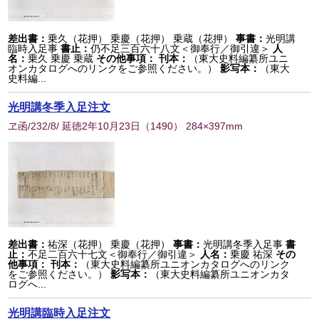
差出書：
乗久（花押） 乗慶（花押） 乗蔵（花押）
事書：
光明講
臨時入足事
書止：
仍不足三百六十八文＜御奉行／御引違＞
人
名：
乗久 乗慶 乗蔵
その他事項：
刊本：
（東大史料編纂所ユニ
オンカタログへのリンクをご参照ください。）
影写本：
（東大
史料編...
光明講冬季入足注文
ヱ函/232/8/ 延徳2年10月23日
（
1490
） 284×397mm
差出書：
祐深（花押） 乗慶（花押）
事書：
光明講冬季入足事
書
止：
不足二百六十七文＜御奉行／御引違＞
人名：
乗慶 祐深
その
他事項：
刊本：
（東大史料編纂所ユニオンカタログへのリンク
をご参照ください。）
影写本：
（東大史料編纂所ユニオンカタ
ログへ...
光明講臨時入足注文