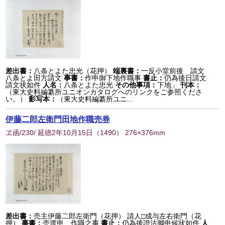
差出書：
八条とよた忠光（花押）
端裏書：
一反小堂前後 請文
八条とよ田方請文
事書：
作申御下地作職事
書止：
仍為後日請文
請文状如件
人名：
八条とよた忠光
その他事項：
下地」
刊本：
（東大史料編纂所ユニオンカタログへのリンクをご参照くださ
い。）
影写本：
（東大史料編纂所ユニ...
伊藤二郎左衛門田地作職売券
ヱ函/230/ 延徳2年10月15日
（
1490
） 276×376mm
差出書：
売主伊藤二郎左衛門（花押） 請人□成与左右衛門（花
押）
事書：
売渡申 作職之事
書止：
仍為後證沽脚申候状如件
人