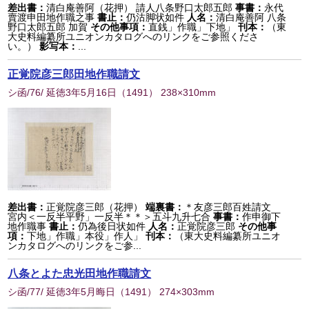
差出書：
清白庵善阿（花押） 請人八条野口太郎五郎
事書：
永代
賣渡申田地作職之事
書止：
仍沽脚状如件
人名：
清白庵善阿 八条
野口太郎五郎 加賀
その他事項：
直銭」作職」下地」
刊本：
（東
大史料編纂所ユニオンカタログへのリンクをご参照くださ
い。）
影写本：
...
正覚院彦三郎田地作職請文
シ函/76/ 延徳3年5月16日
（
1491
） 238×310mm
差出書：
正覚院彦三郎（花押）
端裏書：
＊友彦三郎百姓請文
宮内＜一反半平野」一反半＊＊＞五斗九升七合
事書：
作申御下
地作職事
書止：
仍為後日状如件
人名：
正覚院彦三郎
その他事
項：
下地」作職」本役」作人」
刊本：
（東大史料編纂所ユニオ
ンカタログへのリンクをご参...
八条とよた忠光田地作職請文
シ函/77/ 延徳3年5月晦日
（
1491
） 274×303mm