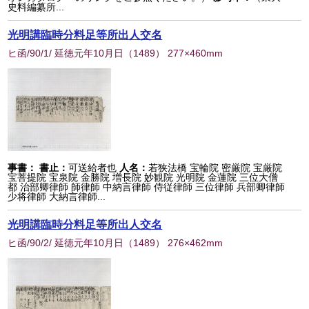
史料編纂所...
光明講臨時分料足等所出人交名
ヒ函/90/1/ 延徳元年10月日
（
1489
） 277×460mm
事書：
書止：
可送給者也
人名：
若狭法橋 宝輪院 密厳院 宝厳院
宝菩提院 宝泉院 金勝院 増長院 妙観院 光明院 金蓮院 三位大僧
都 治部卿律師 師律師 中納言律師 侍従律師 三位律師 兵部卿律師
少将律師 大納言律師...
光明講臨時分料足等所出人交名
ヒ函/90/2/ 延徳元年10月日
（
1489
） 276×462mm