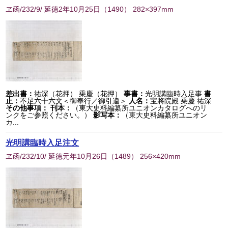
ヱ函/232/9/ 延徳2年10月25日
（
1490
） 282×397mm
差出書：
祐深（花押） 乗慶（花押）
事書：
光明講臨時入足事
書
止：
不足六十六文＜御奉行／御引違＞
人名：
宝將院殿 乗慶 祐深
その他事項：
刊本：
（東大史料編纂所ユニオンカタログへのリ
ンクをご参照ください。）
影写本：
（東大史料編纂所ユニオン
カ...
光明講臨時入足注文
ヱ函/232/10/ 延徳元年10月26日
（
1489
） 256×420mm