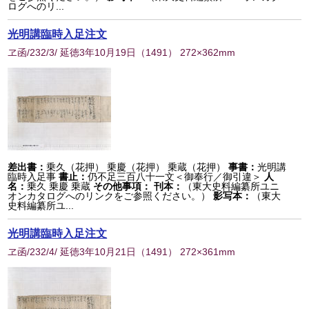
ログへのリ...
光明講臨時入足注文
ヱ函/232/3/ 延徳3年10月19日
（
1491
） 272×362mm
差出書：
乗久（花押） 乗慶（花押） 乗蔵（花押）
事書：
光明講
臨時入足事
書止：
仍不足三百八十一文＜御奉行／御引違＞
人
名：
乗久 乗慶 乗蔵
その他事項：
刊本：
（東大史料編纂所ユニ
オンカタログへのリンクをご参照ください。）
影写本：
（東大
史料編纂所ユ...
光明講臨時入足注文
ヱ函/232/4/ 延徳3年10月21日
（
1491
） 272×361mm