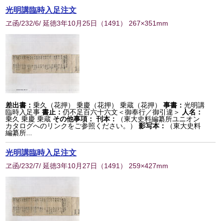
光明講臨時入足注文
ヱ函/232/6/ 延徳3年10月25日
（
1491
） 267×351mm
差出書：
乗久（花押） 乗慶（花押） 乗蔵（花押）
事書：
光明講
臨時入足事
書止：
仍不足百六十六文＜御奉行／御引違＞
人名：
乗久 乗慶 乗蔵
その他事項：
刊本：
（東大史料編纂所ユニオン
カタログへのリンクをご参照ください。）
影写本：
（東大史料
編纂所...
光明講臨時入足注文
ヱ函/232/7/ 延徳3年10月27日
（
1491
） 259×427mm