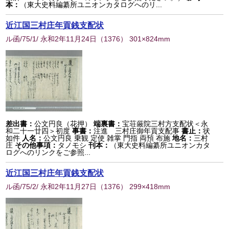
本：
（東大史料編纂所ユニオンカタログへのリ...
近江国三村庄年貢銭支配状
ル函/75/1/ 永和2年11月24日
（
1376
） 301×824mm
差出書：
公文円良（花押）
端裏書：
宝荘厳院三村方支配状＜永
和二十一廿四＞初度
事書：
注進 三村庄御年貢支配事
書止：
状
如件
人名：
公文円良 乗観 定使 雑掌 門指 両預 布施
地名：
三村
庄
その他事項：
タノモシ
刊本：
（東大史料編纂所ユニオンカタ
ログへのリンクをご参照...
近江国三村庄年貢銭支配状
ル函/75/2/ 永和2年11月27日
（
1376
） 299×418mm