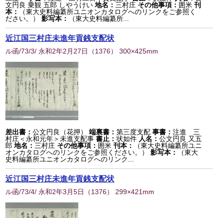
文円良 乗観 五郎 しやうけい
地名：
三村庄
その他事項：
囲米
刊
本：
（東大史料編纂所ユニオンカタログへのリンクをご参照く
ださい。）
影写本：
（東大史料編纂所...
近江国三村庄未進年貢銭支配状
ル函/73/3/ 永和2年2月27日
（
1376
） 300×425mm
差出書：
公文円良（花押）
端裏書：
第三度支配
事書：
注進 三
村庄＜永和元年＞未進支配事
書止：
状如件
人名：
公文円良 又五
郎
地名：
三村庄
その他事項：
囲米
刊本：
（東大史料編纂所ユニ
オンカタログへのリンクをご参照ください。）
影写本：
（東大
史料編纂所ユニオンカタログへのリンク...
近江国三村庄未進年貢銭支配状
ル函/73/4/ 永和2年3月5日
（
1376
） 299×421mm