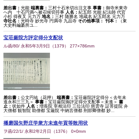
差出書：
光能
端裏書：
三村十石米切出注文事
事書：
御寺米東寺
へ内 十石円満へ被召候切符事
人名：
紀五郎 光能 紀法師 代官
小杉 得夜叉 元力万
地名：
三村 随勝名 地蔵名 紀五郎名 元力万
寺社名：
光時寺 妙光寺 円満寺 九品寺
その他事項：
刊本：
（東
大史料編纂所ユ...
宝荘厳院方評定得分支配状
ル函/80/ 永和5年3月9日
（
1379
） 277×786mm
差出書：
公文円祐（花押）
端裏書：
宝荘厳院評定得分＜去年未
進永和三三九＞
事書：
宝荘厳院御評定得分支配事＜未進＞
書
止：
状如件
人名：
増長院 宰相法印 三位法印 慈雲寺 証菩提院 弁
大僧都 観智院 助僧都 宝厳院 中納言僧都 刑部卿僧都 妙...
播磨国矢野庄学衆方未進年貢等散用状
ヲ函/22/1/ 永和2年2月日
（
1376
） 0×0mm