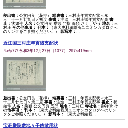
差出書：
公文円良（花押）
端裏書：
三村庄年貢支配状＜永
三 十一月廿九日＞初度
事書：
注進 三村庄御年貢支配事
書
止：
状如件
人名：
公文円良 乗観 門指 両預 さくしやう
地名：
三
村庄
その他事項：
刊本：
（東大史料編纂所ユニオンカタログへ
のリンクをご参照ください。）
影写本：
...
近江国三村庄年貢銭支配状
ル函/77/ 永和3年12月27日
（
1377
） 297×419mm
差出書：
公文円良（花押）
端裏書：
三村 年貢支配状＜永三
十二月廿七日＞第二度
事書：
注進 三村庄年貢支配事
書止：
状
如件
人名：
乗観 公文円良 五郎
地名：
三村庄
寺社名：
御禅堂
そ
の他事項：
刊本：
（東大史料編纂所ユニオンカタログへのリン
クをご参照ください。）
影写本：
（東大史料編纂...
宝荘厳院敷地々子銭散用状