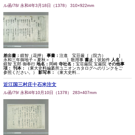
ル函/78/ 永和4年3月18日
（
1378
） 310×922mm
差出書：
鏡智（花押）
事書：
注進 宝荘厳［（院力） ］
永和三年御地子＜夏秋＞［ ］散用事
書止：
状如件
人名：
鏡智 五郎 御奉行
地名：
岡崎
寺社名：
宝荘厳院 宝厳院
その他事
項：
刊本：
（東大史料編纂所ユニオンカタログへのリンクをご
参照ください。）
影写本：
（東大史料...
近江国三村庄十石米注文
ル函/79/ 永和4年10月10日
（
1378
） 283×407mm