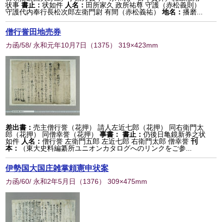
状事
書止：
状如件
人名：
田所家久 政所祐尊 守護（赤松義則）
守護代内奉行長松次郎左衛門尉 有間（赤松義祐）
地名：
播磨...
僧行誉田地売券
カ函/58/ 永和元年10月7日
（
1375
） 319×423mm
差出書：
売主僧行誉（花押） 請人左近七郎（花押） 同右衛門太
郎（花押） 同僧幸誉（花押）
事書：
書止：
仍後日亀鏡新券之状
如件
人名：
僧行誉 左衛門五郎 左近七郎 右衛門太郎 僧幸誉
刊
本：
（東大史料編纂所ユニオンカタログへのリンクをご参...
伊勢国大国庄雑掌頼憲申状案
カ函/60/ 永和2年5月日
（
1376
） 309×475mm