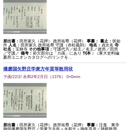
差出書：
田所家久（花押） 政所祐尊（花押）
事書：
書止：
状如
件
人名：
田所家久 政所祐尊 守護（赤松義則）
地名：
貞次名
寺
社名：
宝林寺
その他事項：
守護代方／給主／名主／政所／田所
／守護／
備考：
前欠部分は「カ函」にあり
刊本：
（東大史料編
纂所ユニオンカタログへのリンクを...
播磨国矢野庄学衆方年貢等散用状
ヲ函/22/2/ 永和2年2月日
（
1376
） 0×0mm
差出書：
田所家久（花押） 政所祐尊（花押）
事書：
注進 東寺
御領播磨国矢野庄／学衆方去年＜永和元＞御年貢并／雑穀散用