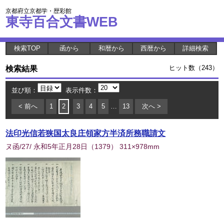
京都府立京都学・歴彩館
東寺百合文書WEB
検索TOP
函から
和暦から
西暦から
詳細検索
検索結果
ヒット数（243）
並び順：
表示件数：
< 前へ
1
2
3
4
5
…
13
次へ >
法印光信若狭国太良庄領家方半済所務職請文
ヌ函/27/ 永和5年正月28日
（
1379
） 311×978mm