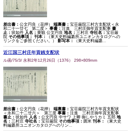
差出書：
公文円良（花押）
端裏書：
宝荘厳院三村方支配状＜永
和二十一廿七 第二度＞
事書：
注進 三村庄御年貢支配事
書
止：
状如件
人名：
乗観 公文円良
地名：
三村庄
寺社名：
宝荘厳
院
その他事項：
刊本：
（東大史料編纂所ユニオンカタログへの
リンクをご参照ください。）
影写本：
（東大史料編纂...
近江国三村庄年貢銭支配状
ル函/75/3/ 永和2年12月26日
（
1376
） 298×809mm
差出書：
公文円良（花押）
端裏書：
宝荘厳院三村方年貢支配状
＜永和二十二廿六＞ 第三度
事書：
注進 三村庄御年貢支配事
書止：
状如件
人名：
公文円良 中サワ 上卿 御しやうカミ 五郎
地
名：
三村庄
寺社名：
宝荘厳院
その他事項：
囲米
刊本：
（東大史
料編纂所ユニオンカタログへのリン...