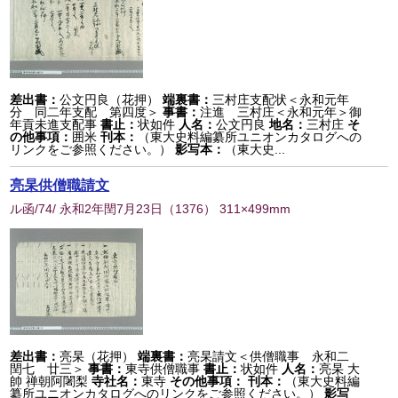
差出書：
公文円良（花押）
端裏書：
三村庄支配状＜永和元年
分 同二年支配 第四度＞
事書：
注進 三村庄＜永和元年＞御
年貢未進支配事
書止：
状如件
人名：
公文円良
地名：
三村庄
そ
の他事項：
囲米
刊本：
（東大史料編纂所ユニオンカタログへの
リンクをご参照ください。）
影写本：
（東大史...
亮杲供僧職請文
ル函/74/ 永和2年閏7月23日
（
1376
） 311×499mm
差出書：
亮杲（花押）
端裏書：
亮杲請文＜供僧職事 永和二
閏七 廿三＞
事書：
東寺供僧職事
書止：
状如件
人名：
亮杲 大
帥 禅朝阿闍梨
寺社名：
東寺
その他事項：
刊本：
（東大史料編
纂所ユニオンカタログへのリンクをご参照ください。）
影写