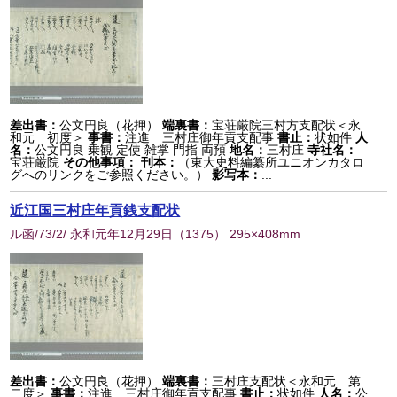
差出書：
公文円良（花押）
端裏書：
宝荘厳院三村方支配状＜永
和元 初度＞
事書：
注進 三村庄御年貢支配事
書止：
状如件
人
名：
公文円良 乗観 定使 雑掌 門指 両預
地名：
三村庄
寺社名：
宝荘厳院
その他事項：
刊本：
（東大史料編纂所ユニオンカタロ
グへのリンクをご参照ください。）
影写本：
...
近江国三村庄年貢銭支配状
ル函/73/2/ 永和元年12月29日
（
1375
） 295×408mm
差出書：
公文円良（花押）
端裏書：
三村庄支配状＜永和元 第
二度＞
事書：
注進 三村庄御年貢支配事
書止：
状如件
人名：
公