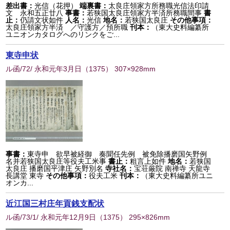
差出書：
光信（花押）
端裏書：
太良庄領家方所務職光信法印請
文 永和五正廿八
事書：
若狭国太良庄領家方半済所務職間事
書
止：
仍請文状如件
人名：
光信
地名：
若狭国太良庄
その他事項：
太良庄領家方半済 ／守護方／預所職
刊本：
（東大史料編纂所
ユニオンカタログへのリンクをご...
東寺申状
ル函/72/ 永和元年3月日
（
1375
） 307×928mm
事書：
東寺申 欲早被経御 奏聞任先例 被免除播磨国矢野例
名并若狭国太良庄等役夫工米事
書止：
粗言上如件
地名：
若狭国
太良庄 播磨国平津庄 矢野別名
寺社名：
宝荘厳院 南禅寺 天龍寺
長講堂 東寺
その他事項：
役夫工米
刊本：
（東大史料編纂所ユニ
オンカ...
近江国三村庄年貢銭支配状
ル函/73/1/ 永和元年12月9日
（
1375
） 295×826mm