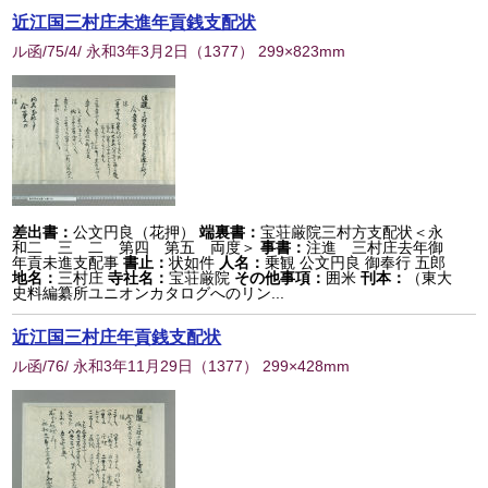
近江国三村庄未進年貢銭支配状
ル函/75/4/ 永和3年3月2日
（
1377
） 299×823mm
差出書：
公文円良（花押）
端裏書：
宝荘厳院三村方支配状＜永
和二 三 二 第四 第五 両度＞
事書：
注進 三村庄去年御
年貢未進支配事
書止：
状如件
人名：
乗観 公文円良 御奉行 五郎
地名：
三村庄
寺社名：
宝荘厳院
その他事項：
囲米
刊本：
（東大
史料編纂所ユニオンカタログへのリン...
近江国三村庄年貢銭支配状
ル函/76/ 永和3年11月29日
（
1377
） 299×428mm