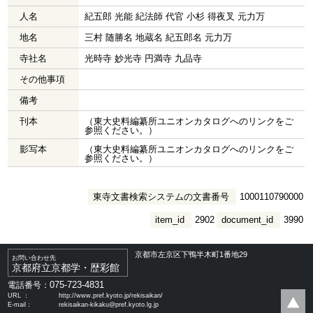
人名
紀五郎 光能 紀法師 代官 小杉 得夜叉 元力万
地名
三村 随勝名 地蔵名 紀五郎名 元力万
寺社名
光時寺 妙光寺 円満寺 九品寺
その他事項
備考
刊本
（東大史料編纂所ユニオンカタログへのリンクをご
参照ください。）
影写本
（東大史料編纂所ユニオンカタログへのリンクをご
参照ください。）
東寺文書検索システムの文書番号
1000110790000
item_id
2902
document_id
3990
京都市左京区下鴨半木町1番地29
お問い合わせ先
京都府立京都学・歴彩館
075-723-4831
電話番号：
URL ：
http://www.pref.kyoto.jp/rekisaikan/
E-mail：
rekisaikan-kikaku@pref.kyoto.lg.jp