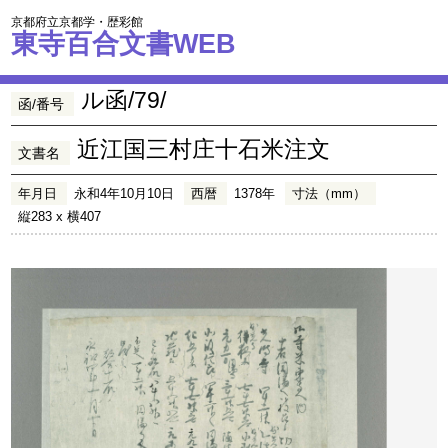
京都府立京都学・歴彩館
東寺百合文書WEB
ル函/79/
函/番号
近江国三村庄十石米注文
文書名
年月日
永和4年10月10日
西暦
1378年
寸法（mm）
縦283 x 横407