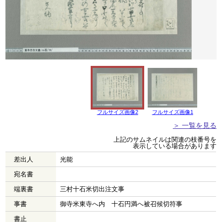
フルサイズ画像2
フルサイズ画像1
＞ 一覧を見る
上記のサムネイルは関連の枝番号を
表示している場合があります
差出人
光能
宛名書
端裏書
三村十石米切出注文事
事書
御寺米東寺へ内 十石円満へ被召候切符事
書止