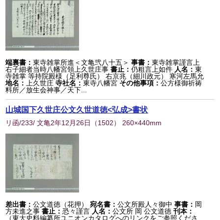
端裏書：
東寺雑掌所進＜文亀弐八十五＞
事書：
東寺雑掌謹言上
右子細者当時八幡宮領上久世庄事
書止：
仍粗言上如件
人名：
東
寺雑掌 等持院殿様（足利尊氏） 右京兆（細川政元） 寒河左馬允
地名：
上久世庄
寺社名：
東寺八幡宮
その他事項：
公方様御祈祷
料所／放生会神事／天下...
山城国下久世庄公文久世道徳<弘成>書状
リ函/233/ 文亀2年12月26日
（
1502
） 260×440mm
差出書：
公文道徳（花押）
宛名書：
公文所殿人々御中
事書：
岡
方未進之事
書止：
恐々謹言
人名：
公文所 岡 公文道徳
刊本：
（東大史料編纂所ユニオンカタログへのリンクをご参照くださ