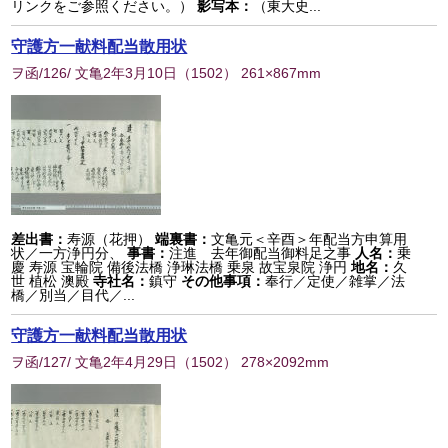
リンクをご参照ください。）
影写本：
（東大史...
守護方一献料配当散用状
ヲ函/126/ 文亀2年3月10日
（
1502
） 261×867mm
差出書：
寿源（花押）
端裏書：
文亀元＜辛酉＞年配当方申算用
状／一方浄円分、
事書：
注進 去年御配当御料足之事
人名：
乗
慶 寿源 宝輪院 備後法橋 浄琳法橋 乗泉 故宝泉院 浄円
地名：
久
世 植松 澳殿
寺社名：
鎮守
その他事項：
奉行／定使／雑掌／法
橋／別当／目代／...
守護方一献料配当散用状
ヲ函/127/ 文亀2年4月29日
（
1502
） 278×2092mm