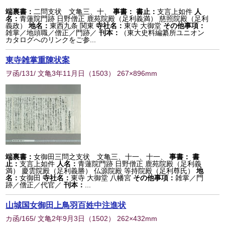
端裏書：
二問支状 文亀三、十、
事書：
書止：
支言上如件
人
名：
青蓮院門跡 日野僧正 鹿苑院殿（足利義満） 慈照院殿（足利
義政）
地名：
東西九条 関東
寺社名：
東寺 大御堂
その他事項：
雑掌／地頭職／僧正／門跡／
刊本：
（東大史料編纂所ユニオン
カタログへのリンクをご参...
東寺雑掌重陳状案
ヲ函/131/ 文亀3年11月日
（
1503
） 267×896mm
端裏書：
女御田三問之支状 文亀三、十一、十一、
事書：
書
止：
支言上如件
人名：
青蓮院門跡 日野僧正 鹿苑院殿（足利義
満） 慶雲院殿（足利義勝） 仏源院殿 等持院殿（足利尊氏）
地
名：
女御田
寺社名：
東寺 大御堂 八幡宮
その他事項：
雑掌／門
跡／僧正／代官／
刊本：
...
山城国女御田上鳥羽百姓中注進状
カ函/165/ 文亀2年9月3日
（
1502
） 262×432mm