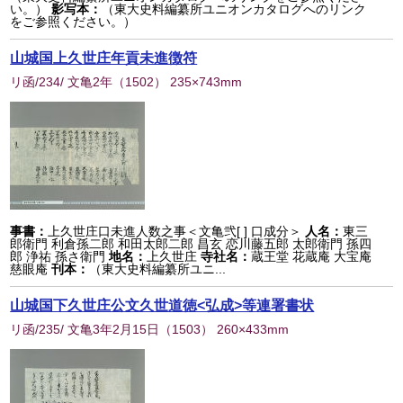
い。）
影写本：
（東大史料編纂所ユニオンカタログへのリンク
をご参照ください。）
山城国上久世庄年貢未進徴符
リ函/234/ 文亀2年
（
1502
） 235×743mm
事書：
上久世庄口未進人数之事＜文亀弐[ ] 口成分＞
人名：
東三
郎衛門 利倉孫二郎 和田太郎二郎 昌玄 恋川藤五郎 太郎衛門 孫四
郎 浄祐 孫さ衛門
地名：
上久世庄
寺社名：
蔵王堂 花蔵庵 大宝庵
慈眼庵
刊本：
（東大史料編纂所ユニ...
山城国下久世庄公文久世道徳<弘成>等連署書状
リ函/235/ 文亀3年2月15日
（
1503
） 260×433mm