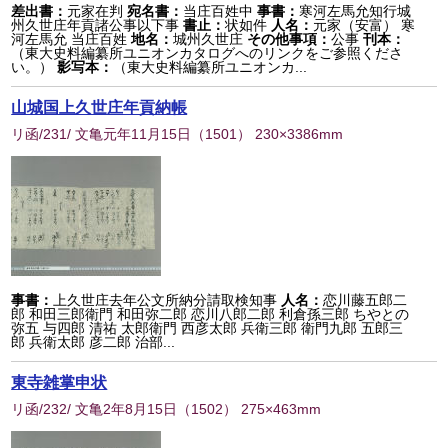
差出書：
元家在判
宛名書：
当庄百姓中
事書：
寒河左馬允知行城
州久世庄年貢諸公事以下事
書止：
状如件
人名：
元家（安富） 寒
河左馬允 当庄百姓
地名：
城州久世庄
その他事項：
公事
刊本：
（東大史料編纂所ユニオンカタログへのリンクをご参照くださ
い。）
影写本：
（東大史料編纂所ユニオンカ...
山城国上久世庄年貢納帳
リ函/231/ 文亀元年11月15日
（
1501
） 230×3386mm
事書：
上久世庄去年公文所納分請取検知事
人名：
恋川藤五郎二
郎 和田三郎衛門 和田弥二郎 恋川八郎二郎 利倉孫三郎 ちやとの
弥五 与四郎 清祐 太郎衛門 西彦太郎 兵衛三郎 衛門九郎 五郎三
郎 兵衛太郎 彦二郎 治部...
東寺雑掌申状
リ函/232/ 文亀2年8月15日
（
1502
） 275×463mm