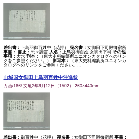
差出書：
上鳥羽御百姓中（花押）
宛名書：
女御田下司殿御宿所
事書：
書止：
恐々謹言
人名：
上鳥羽御百姓 女御田下司
その他
事項：
大水
刊本：
（東大史料編纂所ユニオンカタログへのリン
クをご参照ください。）
影写本：
（東大史料編纂所ユニオンカ
タログへのリンクをご参照ください。...
山城国女御田上鳥羽百姓中注進状
カ函/166/ 文亀2年9月12日
（
1502
） 260×440mm
差出書：
御百姓中（花押）
宛名書：
女御田下司殿御宿所
事書：