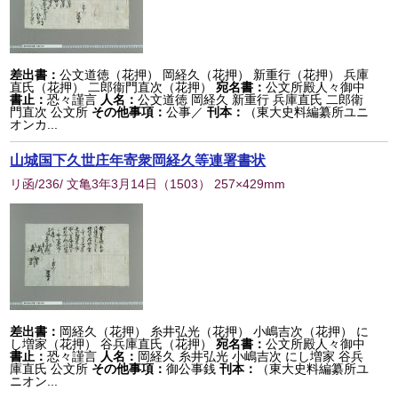
差出書：
公文道徳（花押） 岡経久（花押） 新重行（花押） 兵庫
直氏（花押） 二郎衞門直次（花押）
宛名書：
公文所殿人々御中
書止：
恐々謹言
人名：
公文道徳 岡経久 新重行 兵庫直氏 二郎衛
門直次 公文所
その他事項：
公事／
刊本：
（東大史料編纂所ユニ
オンカ...
山城国下久世庄年寄衆岡経久等連署書状
リ函/236/ 文亀3年3月14日
（
1503
） 257×429mm
差出書：
岡経久（花押） 糸井弘光（花押） 小嶋吉次（花押） に
し増家（花押） 谷兵庫直氏（花押）
宛名書：
公文所殿人々御中
書止：
恐々謹言
人名：
岡経久 糸井弘光 小嶋吉次 にし増家 谷兵
庫直氏 公文所
その他事項：
御公事銭
刊本：
（東大史料編纂所ユ
ニオン...