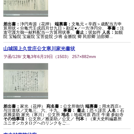
差出書：
浄円寿源（花押）
端裏書：
文亀元＜辛酉＞歳配当方申
算用状＜分亀弐壬戍四月廿九日＞勘定●／一方浄円分、
事書：
注
進守護方御一献料配当一方算用状事、
書止：
状如件
人名：
如観
院 宝輪院 宝厳院 宝菩提院 少将 金勝院 卿 民部卿 治部卿...
山城国上久世庄公文寒川家光書状
ヲ函/128/ 文亀3年6月19日
（
1503
） 257×882mm
差出書：
家光（花押）
宛名書：
公文所御坊
端裏書：
用水西庄○
与注進状／文亀三、六、十九、
事書：
書止：
恐々謹言
人名：
石
原雅楽助 家光（寒川） 公文所
地名：
地蔵河原 西庄 牛瀬 参鈷寺
その他事項：
公文所／雅楽助／公文／
刊本：
（東大史料編纂所
ユニオンカタログへのリンクをご...