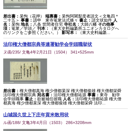
差出書：
杲恂（花押）
端裏書：
杲恂阿闍梨度者請文＜文亀四＊
二十五＞
事書：
請申 東寺篭衆法式條々
書止：
請文状如件
人
名：
杲恂
地名：
八条 世間者住宅
寺社名：
大師八幡
その他事
項：
篭衆／学頭／
刊本：
（東大史料編纂所ユニオンカタログへ
のリンクをご参照ください。）
影写本：
（東大史料編纂...
法印権大僧都宗典等連署勧学会学頭職挙状
ヌ函/235/ 文亀4年2月21日
（
1504
） 341×525mm
差出書：
権大僧都真海 権少僧都杲深 権大僧都俊雄 権大僧都栄舜
法印権大僧都宗典
宛名書：
法印権大僧都祐源
事書：
東寺 勧学
会学頭職事
書止：
欲被補任彼職
人名：
法印権大僧都祐源 権大僧
都真海 権少僧都杲深 権大僧都俊雄 権大僧都栄舜 法印...
山城国久世上下庄年貢米散用状
ル函/188/ 文亀3年4月日
（
1503
） 286×3208mm