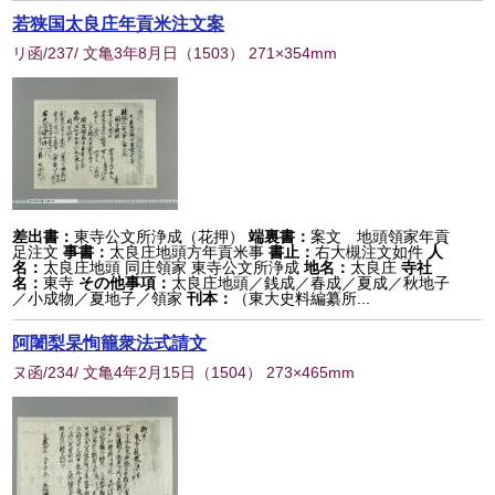
若狭国太良庄年貢米注文案
リ函/237/ 文亀3年8月日
（
1503
） 271×354mm
差出書：
東寺公文所浄成（花押）
端裏書：
案文 地頭領家年貢
足注文
事書：
太良庄地頭方年貢米事
書止：
右大槻注文如件
人
名：
太良庄地頭 同庄領家 東寺公文所浄成
地名：
太良庄
寺社
名：
東寺
その他事項：
太良庄地頭／銭成／春成／夏成／秋地子
／小成物／夏地子／領家
刊本：
（東大史料編纂所...
阿闍梨杲恂籠衆法式請文
ヌ函/234/ 文亀4年2月15日
（
1504
） 273×465mm