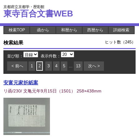
京都府立京都学・歴彩館
東寺百合文書WEB
検索TOP
函から
和暦から
西暦から
詳細検索
検索結果
ヒット数（245）
並び順：
表示件数：
< 前へ
1
2
3
4
5
…
13
次へ >
安富元家折紙案
リ函/230/ 文亀元年9月15日
（
1501
） 258×438mm