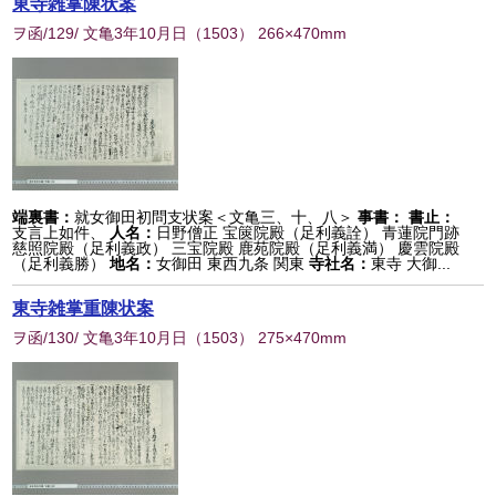
東寺雑掌陳状案
ヲ函/129/ 文亀3年10月日
（
1503
） 266×470mm
端裏書：
就女御田初問支状案＜文亀三、十、八＞
事書：
書止：
支言上如件、
人名：
日野僧正 宝篋院殿（足利義詮） 青蓮院門跡
慈照院殿（足利義政） 三宝院殿 鹿苑院殿（足利義満） 慶雲院殿
（足利義勝）
地名：
女御田 東西九条 関東
寺社名：
東寺 大御...
東寺雑掌重陳状案
ヲ函/130/ 文亀3年10月日
（
1503
） 275×470mm