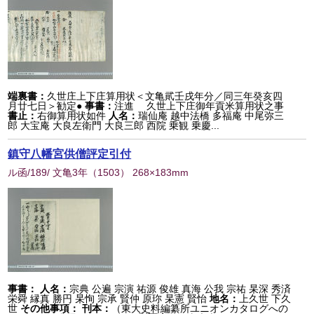
端裏書：
久世庄上下庄算用状＜文亀貮壬戌年分／同三年癸亥四
月廿七日＞勧定●
事書：
注進 久世上下庄御年貢米算用状之事
書止：
右御算用状如件
人名：
瑞仙庵 越中法橋 多福庵 中尾弥三
郎 大宝庵 大良左衛門 大良三郎 西院 乗観 乗慶...
鎮守八幡宮供僧評定引付
ル函/189/ 文亀3年
（
1503
） 268×183mm
事書：
人名：
宗典 公遍 宗演 祐源 俊雄 真海 公我 宗祐 杲深 秀済
栄舜 縁真 勝円 杲恂 宗承 賢仲 原珎 杲憲 賢怡
地名：
上久世 下久
世
その他事項：
刊本：
（東大史料編纂所ユニオンカタログへの