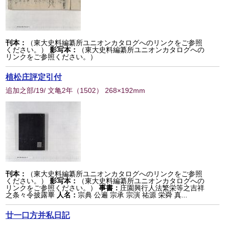
刊本：
（東大史料編纂所ユニオンカタログへのリンクをご参照
ください。）
影写本：
（東大史料編纂所ユニオンカタログへの
リンクをご参照ください。）
植松庄評定引付
追加之部/19/ 文亀2年
（
1502
） 268×192mm
刊本：
（東大史料編纂所ユニオンカタログへのリンクをご参照
ください。）
影写本：
（東大史料編纂所ユニオンカタログへの
リンクをご参照ください。）
事書：
庄園興行人法繁栄等之吉祥
之条々令披露畢
人名：
宗典 公遍 宗承 宗演 祐源 栄舜 真...
廿一口方并私日記