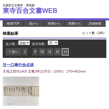
京都府立京都学・歴彩館
東寺百合文書WEB
検索TOP
函から
和暦から
西暦から
詳細検索
検索結果
ヒット数（245）
並び順：
表示件数：
< 前へ
1
…
9
10
11
12
13
廿一口奉行合点状
天地之部/51/43/ 文亀3年12月日
（
1503
） 270×452mm