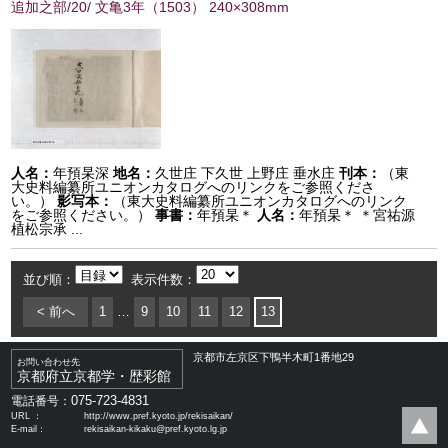
追加之部/20/ 文亀3年
（
1503
） 240×308mm
人名：
年預杲深
地名：
久世庄 下久世 上野庄 垂水庄
刊本：
（東
大史料編纂所ユニオンカタログへのリンクをご参照くださ
い。）
影写本：
（東大史料編纂所ユニオンカタログへのリンク
をご参照ください。）
事書：
年預杲＊
人名：
年預杲＊ ＊宮祐源
植松宗承 ...
並び順：
表示件数：
< 前へ
1
…
9
10
11
12
13
京都市左京区下鴨半木町1番地29
お問い合わせ先
京都府立京都学・歴彩館
075-723-4831
電話番号：
URL ：
http://www.pref.kyoto.jp/rekisaikan/
E-mail：
rekisaikan-kikaku@pref.kyoto.lg.jp