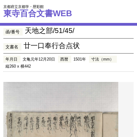
京都府立京都学・歴彩館
東寺百合文書WEB
天地之部/51/45/
函/番号
廿一口奉行合点状
文書名
年月日
文亀元年12月20日
西暦
1501年
寸法（mm）
縦260 x 横442