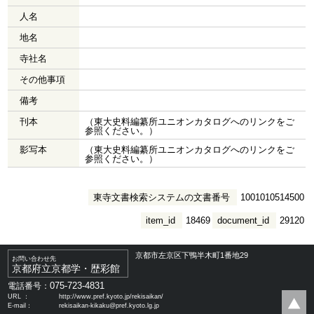
人名
地名
寺社名
その他事項
備考
刊本
（東大史料編纂所ユニオンカタログへのリンクをご
参照ください。）
影写本
（東大史料編纂所ユニオンカタログへのリンクをご
参照ください。）
東寺文書検索システムの文書番号
1001010514500
item_id
18469
document_id
29120
京都市左京区下鴨半木町1番地29
お問い合わせ先
京都府立京都学・歴彩館
075-723-4831
電話番号：
URL ：
http://www.pref.kyoto.jp/rekisaikan/
E-mail：
rekisaikan-kikaku@pref.kyoto.lg.jp