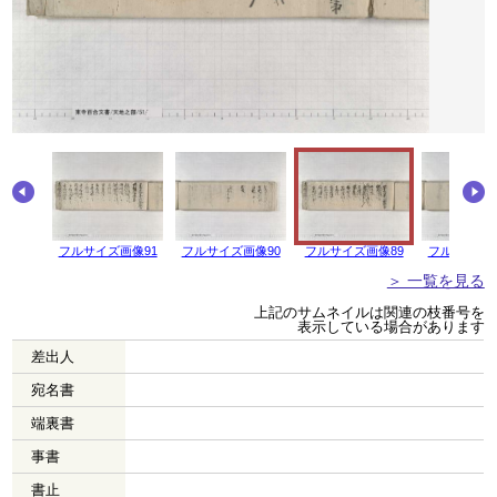
画像92
フルサイズ画像91
フルサイズ画像90
フルサイズ画像89
フルサイズ画
＞ 一覧を見る
上記のサムネイルは関連の枝番号を
表示している場合があります
差出人
宛名書
端裏書
事書
書止