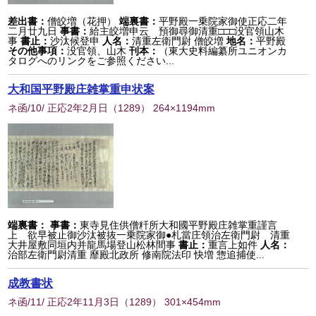
差出書：
僧皎増（花押）
端裏書：
平野殿一乗院家御使正応二年
二月廿九日
事書：
給主皎増申云 預御尋御清重□□□没官領山木
事
書止：
沙汰候登申
人名：
清重左衛門尉 僧皎増
地名：
平野殿
その他事項：
没官領、山木
刊本：
（東大史料編纂所ユニオンカ
タログへのリンクをご参照ください...
大和国平野殿庄雑掌重申状案
ネ函/10/ 正応2年2月日
（
1289
） 264×1194mm
端裏書：
事書：
東寺見住供僧粁所大和國平野殿庄雑掌重謹言
上 欲早被止御沙汰被抜一乗院家御●札當庄領治左衛門尉 清重
大井屋敷同垣内并龍馬場登山松林間事
書止：
重言上如件
人名：
治部左衛門尉清重 靡殿北政所 修南院法印 快増 惣追捕使...
成教書状
ネ函/11/ 正応2年11月3日
（
1289
） 301×454mm