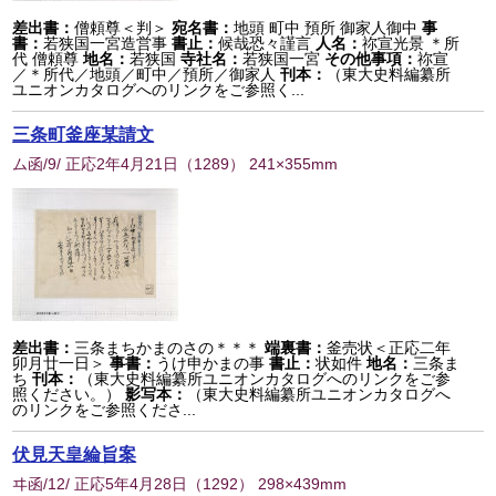
差出書：
僧頼尊＜判＞
宛名書：
地頭 町中 預所 御家人御中
事
書：
若狭国一宮造営事
書止：
候哉恐々謹言
人名：
祢宣光景 ＊所
代 僧頼尊
地名：
若狭国
寺社名：
若狭国一宮
その他事項：
祢宣
／＊所代／地頭／町中／預所／御家人
刊本：
（東大史料編纂所
ユニオンカタログへのリンクをご参照く...
三条町釜座某請文
ム函/9/ 正応2年4月21日
（
1289
） 241×355mm
差出書：
三条まちかまのさの＊＊＊
端裏書：
釜売状＜正応二年
卯月廿一日＞
事書：
うけ申かまの事
書止：
状如件
地名：
三条ま
ち
刊本：
（東大史料編纂所ユニオンカタログへのリンクをご参
照ください。）
影写本：
（東大史料編纂所ユニオンカタログへ
のリンクをご参照くださ...
伏見天皇綸旨案
ヰ函/12/ 正応5年4月28日
（
1292
） 298×439mm