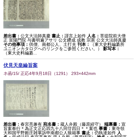
差出書：
公文大法師真慶
書止：
謹言上如件
人名：
菩提院前大僧
正 宣陽門院 与書明遍アサリ 公文鑁成 成教 宗憲 公文大法師真慶
その他事項：
供僧、南都公人、土打夫
刊本：
（東大史料編纂所
ユニオンカタログへのリンクをご参照ください。）
影写本：
（東大史料編纂...
伏見天皇綸旨案
ネ函/15/ 正応4年9月18日
（
1291
） 293×442mm
差出書：
春宮亮兼有
宛名書：
蔵人弁殿（藤原経守）
端裏書：
宣
旨案奉行＊為正文正応四九十八同廿四日＊＊案也
事書：
東寺領
大和国平野殿庄雑掌訴申南都公人狼籍事
書止：
仍執達如件
人