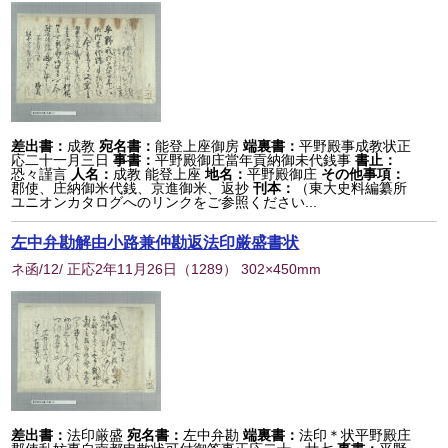
差出書：
成教
宛名書：
能登上座御房
端裏書：
平野殿事成教状正
応二十一月三日
事書：
平野殿御庄當年貢納御未代銭事
書止：
恐々謹言
人名：
成教 能登上座
地名：
平野殿御庄
その他事項：
郡使、庄納御米代銭、京進御米、返抄
刊本：
（東大史料編纂所
ユニオンカタログへのリンクをご参照ください...
左中弁勘解由小路兼仲勘返法印厳盛書状
ネ函/12/ 正応2年11月26日
（
1289
） 302×450mm
差出書：
法印厳盛
宛名書：
左中弁勘
端裏書：
法印＊状平野殿庄