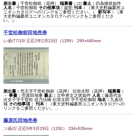
差出書：
千世松御前（花押）
端裏書：
□□
書止：
仍為後状如件
人名：
千世松御前
その他事項：
盗犯
刊本：
（東大史料編纂所ユ
ニオンカタログへのリンクをご参照ください。）
影写本：
（東
大史料編纂所ユニオンカタログへのリンクをご参照くださ
い。）
千世松御前田地売券
レ函/77/10/ 正応2年2月23日
（
1289
） 290×440mm
差出書：
売主字千世松御前（花押） 伝弥太郎（花押）
端裏書：
－
事書：
売渡田地事
書止：
立申券文之状如件
人名：
藤原代女
次女子字千世松 信乃法橋 伝弥太郎 字千世松御前
地名：
九条坊
城
その他事項：
刊本：
（東大史料編纂所ユニオンカタログへの
リンクをご参照ください。...
藤原氏田地売券
ソ函/2/ 正応5年3月29日
（
1292
） 334×535mm