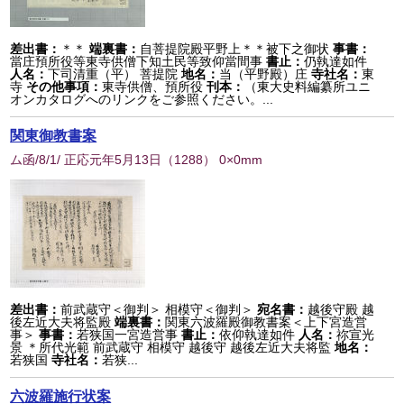
差出書：
＊＊
端裏書：
自菩提院殿平野上＊＊被下之御状
事書：
當庄預所役等東寺供僧下知土民等致仰當間事
書止：
仍執達如件
人名：
下司清重（平） 菩提院
地名：
当（平野殿）庄
寺社名：
東
寺
その他事項：
東寺供僧、預所役
刊本：
（東大史料編纂所ユニ
オンカタログへのリンクをご参照ください。...
関東御教書案
ム函/8/1/ 正応元年5月13日
（
1288
） 0×0mm
差出書：
前武蔵守＜御判＞ 相模守＜御判＞
宛名書：
越後守殿 越
後左近大夫将監殿
端裏書：
関東六波羅殿御教書案＜上下宮造営
事＞
事書：
若狭国一宮造営事
書止：
依仰執達如件
人名：
祢宣光
景 ＊所代光範 前武蔵守 相模守 越後守 越後左近大夫将監
地名：
若狭国
寺社名：
若狭...
六波羅施行状案