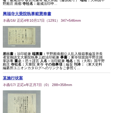
名：
厳咸法印 春宮亮兼有 蔵人弁殿（藤原経守）
地名：
大和国平
野殿庄 南都
寺社名：
厳咸法印申...
興福寺大乗院執事範憲奉書
ネ函/16/ 正応4年10月17日
（
1291
） 347×546mm
差出書：
法印範兼
端裏書：
平野殿南都公人乱入狼箱事綸旨并長
者宣御請文大乗院執事上総法印範兼
事書：
東寺領當国平野庄雑
掌訴事
書止：
恐々謹言
人名：
法印範兼
地名：
当（大和）国平野
殿庄
寺社名：
大乗院 東寺
その他事項：
綸旨
刊本：
（東大史料
編纂所ユニオンカタログへのリンクをご参照く...
某施行状案
ネ函/17/ 正応x年正月7日
（
0
） 288×358mm