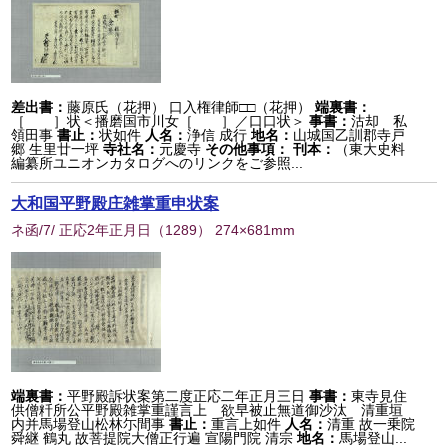
差出書：
藤原氏（花押） 口入権律師□□（花押）
端裏書：
［ ］状＜播磨国市川女［ ］／口口状＞
事書：
沽却 私
領田事
書止：
状如件
人名：
浄信 成行
地名：
山城国乙訓郡寺戸
郷 生里廿一坪
寺社名：
元慶寺
その他事項：
刊本：
（東大史料
編纂所ユニオンカタログへのリンクをご参照...
大和国平野殿庄雑掌重申状案
ネ函/7/ 正応2年正月日
（
1289
） 274×681mm
端裏書：
平野殿訴状案第二度正応二年正月三日
事書：
東寺見住
供僧粁所公平野殿雑掌重謹言上 欲早被止無道御沙汰 清重垣
内并馬場登山松林尓間事
書止：
重言上如件
人名：
清重 故一乗院
舜継 鶴丸 故菩提院大僧正行遍 宣陽門院 清宗
地名：
馬場登山...