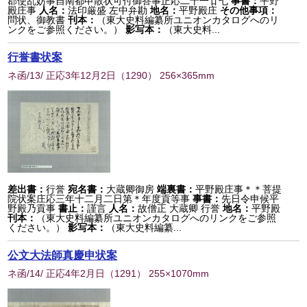
郡使乱妨事自南都申散状可付御答事正応二十一廿七
事書：
平野
殿庄事
人名：
法印厳盛 左中弁勘
地名：
平野殿庄
その他事項：
問状、御教書
刊本：
（東大史料編纂所ユニオンカタログへのリ
ンクをご参照ください。）
影写本：
（東大史料...
行誉書状案
ネ函/13/ 正応3年12月2日
（
1290
） 256×365mm
差出書：
行誉
宛名書：
大蔵卿御房
端裏書：
平野殿庄事＊＊菩提
院状案庄応三年十二月二日第＊年度貢等事
事書：
先日令申候平
野殿乃貢事
書止：
謹言
人名：
故僧正 大蔵卿 行誉
地名：
平野殿
刊本：
（東大史料編纂所ユニオンカタログへのリンクをご参照
ください。）
影写本：
（東大史料編纂...
公文大法師真慶申状案
ネ函/14/ 正応4年2月日
（
1291
） 255×1070mm