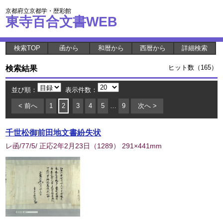
京都府立京都学・歴彩館
東寺百合文書WEB
検索TOP
函から
和暦から
西暦から
詳細検索
検索結果
ヒット数（165）
並び順：
表示件数：
< 前へ
1
2
3
4
5
…
9
次へ >
千世松御前田地文書紛失状
レ函/77/5/ 正応2年2月23日
（
1289
） 291×441mm