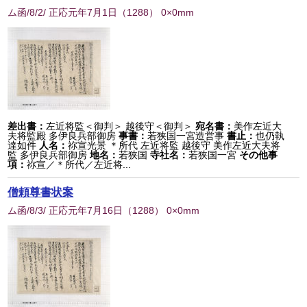
ム函/8/2/ 正応元年7月1日
（
1288
） 0×0mm
差出書：
左近将監＜御判＞ 越後守＜御判＞
宛名書：
美作左近大
夫将監殿 多伊良兵部御房
事書：
若狭国一宮造営事
書止：
也仍執
達如件
人名：
祢宣光景 ＊所代 左近将監 越後守 美作左近大夫将
監 多伊良兵部御房
地名：
若狭国
寺社名：
若狭国一宮
その他事
項：
祢宣／＊所代／左近将...
僧頼尊書状案
ム函/8/3/ 正応元年7月16日
（
1288
） 0×0mm