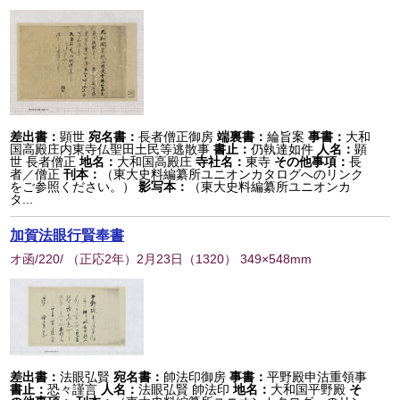
差出書：
顕世
宛名書：
長者僧正御房
端裏書：
綸旨案
事書：
大和
国高殿庄内東寺仏聖田土民等逃散事
書止：
仍執達如件
人名：
顕
世 長者僧正
地名：
大和国高殿庄
寺社名：
東寺
その他事項：
長
者／僧正
刊本：
（東大史料編纂所ユニオンカタログへのリンク
をご参照ください。）
影写本：
（東大史料編纂所ユニオンカ
タ...
加賀法眼行賢奉書
オ函/220/ （正応2年）2月23日
（
1320
） 349×548mm
差出書：
法眼弘賢
宛名書：
帥法印御房
事書：
平野殿申沽重領事
書止：
恐々謹言
人名：
法眼弘賢 帥法印
地名：
大和国平野殿
そ