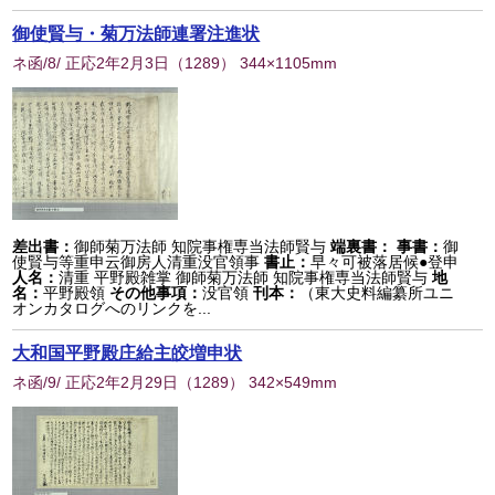
御使賢与・菊万法師連署注進状
ネ函/8/ 正応2年2月3日
（
1289
） 344×1105mm
差出書：
御師菊万法師 知院事権専当法師賢与
端裏書：
事書：
御
使賢与等重申云御房人清重没官領事
書止：
早々可被落居候●登申
人名：
清重 平野殿雑掌 御師菊万法師 知院事権専当法師賢与
地
名：
平野殿領
その他事項：
没官領
刊本：
（東大史料編纂所ユニ
オンカタログへのリンクを...
大和国平野殿庄給主皎増申状
ネ函/9/ 正応2年2月29日
（
1289
） 342×549mm