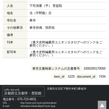
人名
下司清重（平） 菩提院
地名
当（平野殿）庄
寺社名
東寺
その他事項
東寺供僧、預所役
備考
刊本
（東大史料編纂所ユニオンカタログへのリンクをご
参照ください。）
影写本
（東大史料編纂所ユニオンカタログへのリンクをご
参照ください。）
東寺文書検索システムの文書番号
1000200170000
item_id
5225
document_id
7434
京都市左京区下鴨半木町1番地29
お問い合わせ先
京都府立京都学・歴彩館
075-723-4831
電話番号：
URL ：
http://www.pref.kyoto.jp/rekisaikan/
E-mail：
rekisaikan-kikaku@pref.kyoto.lg.jp