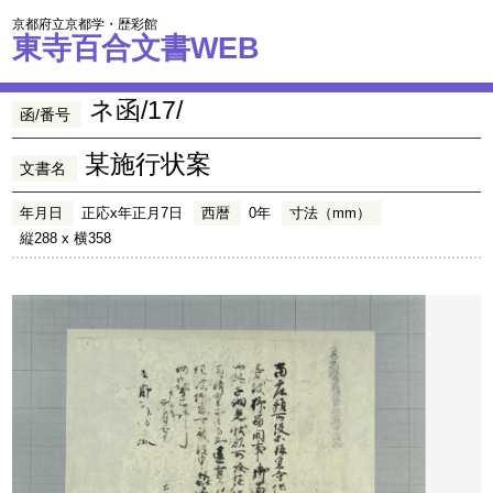
京都府立京都学・歴彩館
東寺百合文書WEB
ネ函/17/
函/番号
某施行状案
文書名
年月日
正応x年正月7日
西暦
0年
寸法（mm）
縦288 x 横358