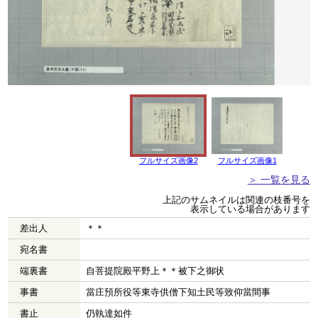
フルサイズ画像2
フルサイズ画像1
＞ 一覧を見る
上記のサムネイルは関連の枝番号を
表示している場合があります
差出人
＊＊
宛名書
端裏書
自菩提院殿平野上＊＊被下之御状
事書
當庄預所役等東寺供僧下知土民等致仰當間事
書止
仍執達如件