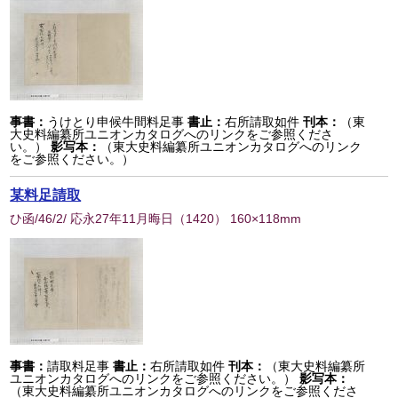
事書：
うけとり申候牛間料足事
書止：
右所請取如件
刊本：
（東
大史料編纂所ユニオンカタログへのリンクをご参照くださ
い。）
影写本：
（東大史料編纂所ユニオンカタログへのリンク
をご参照ください。）
某料足請取
ひ函/46/2/ 応永27年11月晦日
（
1420
） 160×118mm
事書：
請取料足事
書止：
右所請取如件
刊本：
（東大史料編纂所
ユニオンカタログへのリンクをご参照ください。）
影写本：
（東大史料編纂所ユニオンカタログへのリンクをご参照くださ