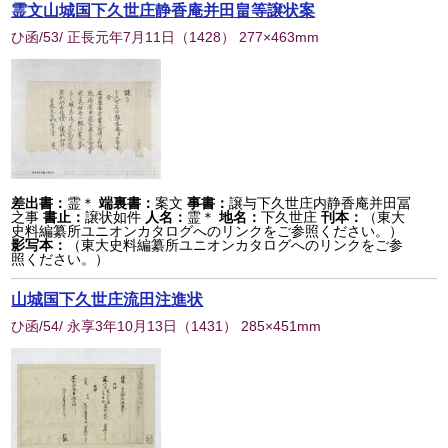
霊文山城国下久世庄静香庵并田畠等譲状案
ひ函/53/ 正長元年7月11日
（
1428
） 277×463mm
差出書：
霊＊
端裏書：
案文
事書：
譲与下久世庄内静香庵并田冨
之事
書止：
譲状如件
人名：
霊＊
地名：
下久世庄
刊本：
（東大
史料編纂所ユニオンカタログへのリンクをご参照ください。）
影写本：
（東大史料編纂所ユニオンカタログへのリンクをご参
照ください。）
山城国下久世庄流田注進状
ひ函/54/ 永享3年10月13日
（
1431
） 285×451mm