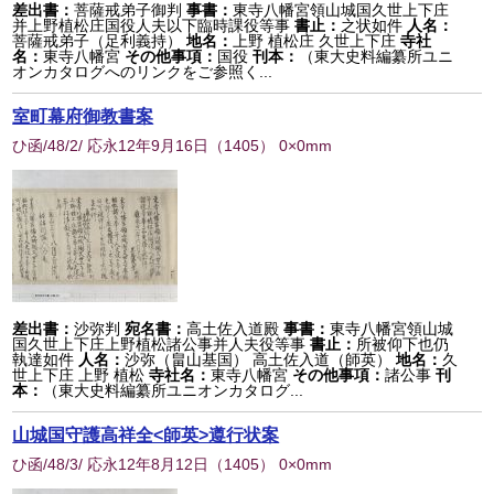
差出書：
菩薩戒弟子御判
事書：
東寺八幡宮領山城国久世上下庄
并上野植松庄国役人夫以下臨時課役等事
書止：
之状如件
人名：
菩薩戒弟子（足利義持）
地名：
上野 植松庄 久世上下庄
寺社
名：
東寺八幡宮
その他事項：
国役
刊本：
（東大史料編纂所ユニ
オンカタログへのリンクをご参照く...
室町幕府御教書案
ひ函/48/2/ 応永12年9月16日
（
1405
） 0×0mm
差出書：
沙弥判
宛名書：
高土佐入道殿
事書：
東寺八幡宮領山城
国久世上下庄上野植松諸公事并人夫役等事
書止：
所被仰下也仍
執達如件
人名：
沙弥（畠山基国） 高土佐入道（師英）
地名：
久
世上下庄 上野 植松
寺社名：
東寺八幡宮
その他事項：
諸公事
刊
本：
（東大史料編纂所ユニオンカタログ...
山城国守護高祥全<師英>遵行状案
ひ函/48/3/ 応永12年8月12日
（
1405
） 0×0mm