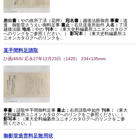
差出書：
やの政所了済（花押）
宛名書：
越後法眼御房
事書：
送
進 御影堂さうえい御料足事
書止：
右旦送進所如件
人名：
了済
越後法眼
地名：
やの
刊本：
（東大史料編纂所ユニオンカタログ
へのリンクをご参照ください。）
影写本：
（東大史料編纂所ユ
ニオンカタログへのリンクを...
某手間料足請取
ひ函/46/5/ 応永27年12月23日
（
1420
） 234×135mm
事書：
請取申手間御料足事
書止：
右所請取申如件
刊本：
（東大
史料編纂所ユニオンカタログへのリンクをご参照ください。）
影写本：
（東大史料編纂所ユニオンカタログへのリンクをご参
照ください。）
御影堂造営料足散用状