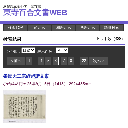
京都府立京都学・歴彩館
東寺百合文書WEB
検索TOP
函から
和暦から
西暦から
詳細検索
検索結果
ヒット数（438）
並び順：
表示件数：
< 前へ
1
…
4
5
6
7
8
…
22
次へ >
番匠大工宗継起請文案
ひ函/44/ 応永25年9月15日
（
1418
） 292×485mm