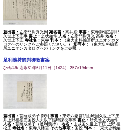
差出書：
左衛門尉秀光判
宛名書：
高井殿
事書：
東寺御領乙訓郡
久世上下庄事
書止：
之状如件
人名：
左衛門尉秀光 高井
地名：
久世上下庄
寺社名：
東寺
刊本：
（東大史料編纂所ユニオンカタ
ログへのリンクをご参照ください。）
影写本：
（東大史料編纂
所ユニオンカタログへのリンクをご参照...
足利義持御判御教書案
ひ函/49/ 応永31年6月11日
（
1424
） 257×194mm
差出書：
菩薩戒弟子 御判
事書：
東寺八幡宮領山城国久世上下庄
并上野植松庄国役人夫以下臨時課役等事
書止：
所免除之状如件
人名：
菩薩戒弟子（足利義持）
地名：
山城国久世上下庄 上野 植
松庄
寺社名：
東寺八幡宮
その他事項：
国役
刊本：
（東大史料編