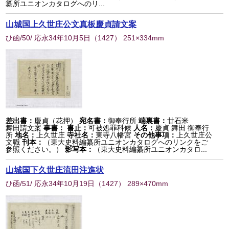
纂所ユニオンカタログへのリ...
山城国上久世庄公文真板慶貞請文案
ひ函/50/ 応永34年10月5日
（
1427
） 251×334mm
差出書：
慶貞（花押）
宛名書：
御奉行所
端裏書：
廿石米
舞田請文案
事書：
書止：
可被処罪科候
人名：
慶貞 舞田 御奉行
所
地名：
上久世庄
寺社名：
東寺八幡宮
その他事項：
上久世庄公
文職
刊本：
（東大史料編纂所ユニオンカタログへのリンクをご
参照ください。）
影写本：
（東大史料編纂所ユニオンカタロ...
山城国下久世庄流田注進状
ひ函/51/ 応永34年10月19日
（
1427
） 289×470mm