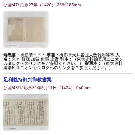
ひ函/47/ 応永27年
（
1420
） 268×185mm
端裏書：
御影堂＊＊＊
事書：
御影堂天井番匠人数雑用等事
人
名：
久と 賢蔵 加賀 但馬 上野
刊本：
（東大史料編纂所ユニオン
カタログへのリンクをご参照ください。）
影写本：
（東大史料
編纂所ユニオンカタログへのリンクをご参照ください。）
足利義持御判御教書案
ひ函/48/1/ 応永31年6月11日
（
1424
） 0×0mm