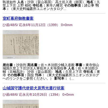
執達如件
人名：
沙弥（畠山基国） 高土佐入道（師英）
地名：
久
世上下庄 上野 植松
寺社名：
東寺八幡宮
その他事項：
諸公事
刊
本：
（東大史料編纂所ユニオンカタログ...
室町幕府御教書案
ひ函/48/5/ 応永6年11月12日
（
1399
） 0×0mm
差出書：
沙弥判
宛名書：
佐々木治部少輔入道殿
事書：
東寺領山
城国久世上下庄沙汰人軍役并人夫等国役事
人名：
佐々木治部少
輔（京極高詮） 沙弥（畠山基国）
地名：
久世上下庄
寺社名：
東
寺
その他事項：
国役
刊本：
（東大史料編纂所ユニオンカタログ
へのリンクをご参照ください。）
影写本：
（...
山城国守護代使節犬原秀光遵行状案
ひ函/48/6/ 応永元年10月26日
（
1394
） 0×0mm