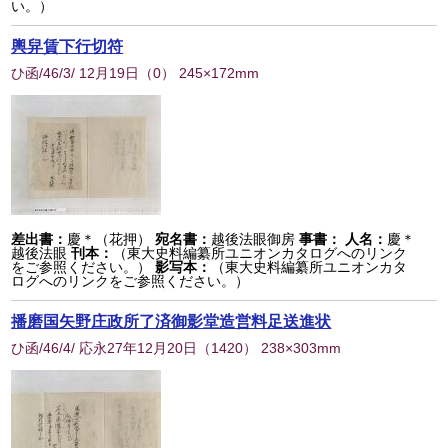
い。）
輿舁賃下行切符
ひ函/46/3/ 12月19日
（
0
） 245×172mm
差出書：
慶＊（花押）
宛名書：
越後法眼御房
事書：
人名：
慶＊
越後法眼
刊本：
（東大史料編纂所ユニオンカタログへのリンク
をご参照ください。）
影写本：
（東大史料編纂所ユニオンカタ
ログへのリンクをご参照ください。）
播磨国矢野庄政所了済御影堂造営料足送進状
ひ函/46/4/ 応永27年12月20日
（
1420
） 238×303mm