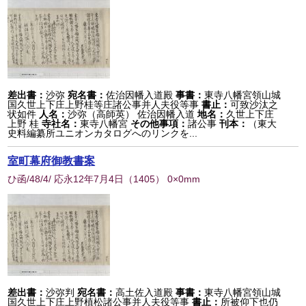
差出書：
沙弥
宛名書：
佐治因幡入道殿
事書：
東寺八幡宮領山城
国久世上下庄上野桂等庄諸公事并人夫役等事
書止：
可致沙汰之
状如件
人名：
沙弥（高師英） 佐治因幡入道
地名：
久世上下庄
上野 桂
寺社名：
東寺八幡宮
その他事項：
諸公事
刊本：
（東大
史料編纂所ユニオンカタログへのリンクを...
室町幕府御教書案
ひ函/48/4/ 応永12年7月4日
（
1405
） 0×0mm
差出書：
沙弥判
宛名書：
高土佐入道殿
事書：
東寺八幡宮領山城
国久世上下庄上野植松諸公事并人夫役等事
書止：
所被仰下也仍