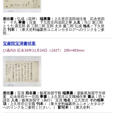
差出書：
弘成（花押）
端裏書：
上久世庄流田佃注進 応永丗四
十 十九
事書：
注進 下九世庄内流田之事
人名：
与三 新三郎
とう七 源五郎 若 三郎二郎 五郎 太夫 慶二郎 弘成
地名：
下久世
庄
刊本：
（東大史料編纂所ユニオンカタログへのリンクをご参
照...
宝厳院宝清書状案
ひ函/52/ 応永34年11月24日
（
1427
） 295×483mm
差出書：
宝清
宛名書：
飯尾加賀守殿
端裏書：
遣飯尾加賀守方状
案 応永丗四十一廿四
事書：
上久世庄公文職補任事
書止：
恐々
謹言
人名：
飯尾加賀守（為行） 宝清
地名：
上久世庄
その他事
項：
上久世庄公文職
刊本：
（東大史料編纂所ユニオンカタログ
へのリンクをご参照ください。）
影写本：
（東大史料...