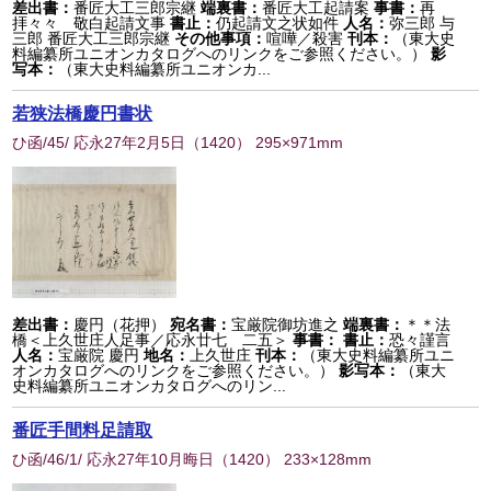
差出書：
番匠大工三郎宗継
端裏書：
番匠大工起請案
事書：
再
拝々々 敬白起請文事
書止：
仍起請文之状如件
人名：
弥三郎 与
三郎 番匠大工三郎宗継
その他事項：
喧嘩／殺害
刊本：
（東大史
料編纂所ユニオンカタログへのリンクをご参照ください。）
影
写本：
（東大史料編纂所ユニオンカ...
若狭法橋慶円書状
ひ函/45/ 応永27年2月5日
（
1420
） 295×971mm
差出書：
慶円（花押）
宛名書：
宝厳院御坊進之
端裏書：
＊＊法
橋＜上久世庄人足事／応永廿七 二五＞
事書：
書止：
恐々謹言
人名：
宝厳院 慶円
地名：
上久世庄
刊本：
（東大史料編纂所ユニ
オンカタログへのリンクをご参照ください。）
影写本：
（東大
史料編纂所ユニオンカタログへのリン...
番匠手間料足請取
ひ函/46/1/ 応永27年10月晦日
（
1420
） 233×128mm