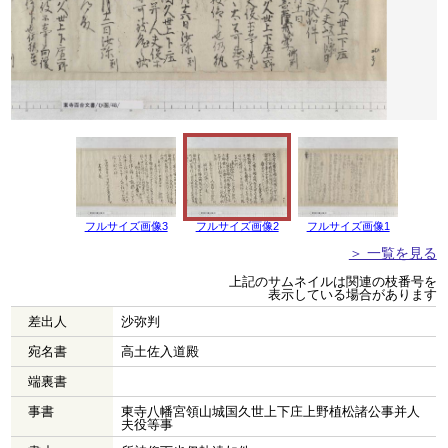
フルサイズ画像3
フルサイズ画像2
フルサイズ画像1
＞ 一覧を見る
上記のサムネイルは関連の枝番号を
表示している場合があります
差出人
沙弥判
宛名書
高土佐入道殿
端裏書
事書
東寺八幡宮領山城国久世上下庄上野植松諸公事并人
夫役等事