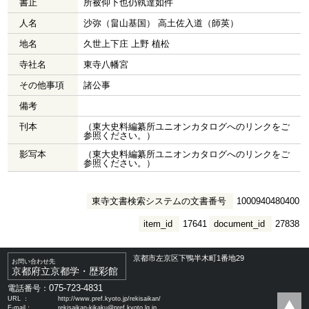
書止
所被仰下也仍執達如件
人名
沙弥（畠山基国） 高土佐入道（師英）
地名
久世上下庄 上野 植松
寺社名
東寺八幡宮
その他事項
諸公事
備考
刊本
（東大史料編纂所ユニオンカタログへのリンクをご
参照ください。）
影写本
（東大史料編纂所ユニオンカタログへのリンクをご
参照ください。）
東寺文書検索システムの文書番号
1000940480400
item_id
17641
document_id
27838
京都市左京区下鴨半木町1番地29
お問い合わせ先
京都府立京都学・歴彩館
075-723-4831
電話番号：
URL ：
http://www.pref.kyoto.jp/rekisaikan/
E-mail：
rekisaikan-kikaku@pref.kyoto.lg.jp