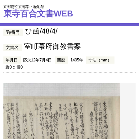
京都府立京都学・歴彩館
東寺百合文書WEB
ひ函/48/4/
函/番号
室町幕府御教書案
文書名
年月日
応永12年7月4日
西暦
1405年
寸法（mm）
縦0 x 横0