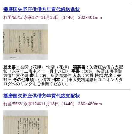
播磨国矢野庄供僧方年貢代銭送進状
れ函/55/1/ 永享12年11月13日
（
1440
） 282×401mm
差出書：
玄舜（花押） 快増（花押）
端裏書：
矢野庄供僧方支配
状〈永享十二庚申／十一月十八日〉
事書：
送進 矢野庄供僧御
方御年貢代事
書止：
右、所送進如件
人名：
玄舜 快増
地名：
矢
野庄
その他事項：
供僧方
刊本：
（東大史料編纂所ユニオンカタ
ログへのリンクをご参照ください。...
播磨国矢野庄供僧方年貢代銭支配状
れ函/55/2/ 永享12年11月18日
（
1440
） 280×480mm