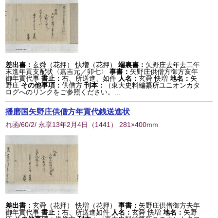
差出書：
玄舜（花押） 快増（花押）
端裏書：
矢野庄去年去二年
末進年貢支配状〈嘉吉元／卯七〉
事書：
矢野庄供僧方御方亥年
御年貢代事
書止：
右、所送進、如件
人名：
玄舜 快増
地名：
矢
野庄
その他事項：
供僧方
刊本：
（東大史料編纂所ユニオンカタ
ログへのリンクをご参照ください。...
播磨国矢野庄供僧方年貢代銭送進状
れ函/60/2/ 永享13年2月4日
（
1441
） 281×400mm
差出書：
玄舜（花押） 快増（花押）
事書：
矢野庄供僧御方去年
御年貢代事
書止：
右、所送進如件
人名：
玄舜 快増
地名：
矢野