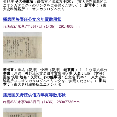
矢野庄
その他事項：
供僧方／御成方
刊本：
（東大史料編纂所ユ
ニオンカタログへのリンクをご参照ください。）
影写本：
（東
大史料編纂所ユニオンカタログへのリ...
播磨国矢野庄公文名年貢散用状
れ函/52/ 永享7年5月7日
（
1435
） 291×808mm
差出書：
重祐（花押） 快増（花押）
端裏書：
〔 〕永享六年分
事書：
注進 矢野庄公文名御年貢散用状事
人名：
田所（玄舜）
重祐 快増
地名：
矢野庄
その他事項：
公文名
刊本：
（東大史料
編纂所ユニオンカタログへのリンクをご参照ください。）
影写
本：
（東大史料編纂所ユニオンカタ...
播磨国矢野庄供僧方年貢等散用状
れ函/53/ 永享8年3月日
（
1436
） 280×7736mm