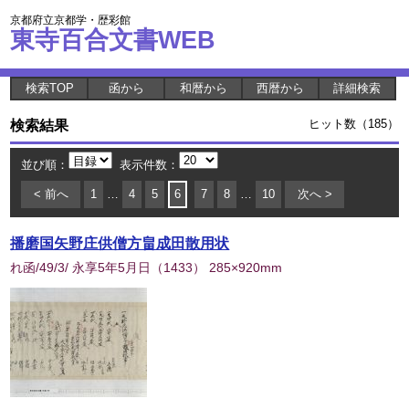
京都府立京都学・歴彩館
東寺百合文書WEB
検索TOP
函から
和暦から
西暦から
詳細検索
検索結果
ヒット数（185）
並び順：
表示件数：
< 前へ
1
…
4
5
6
7
8
…
10
次へ >
播磨国矢野庄供僧方畠成田散用状
れ函/49/3/ 永享5年5月日
（
1433
） 285×920mm