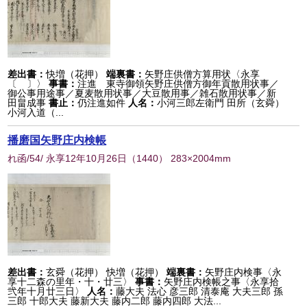
差出書：
快増（花押）
端裏書：
矢野庄供僧方算用状〈永享
〔 〕〉
事書：
注進 東寺御領矢野庄供僧方御年貢散用状事／
御公事用途事／夏麦散用状事／大豆散用事／雑石散用状事／新
田畠成事
書止：
仍注進如件
人名：
小河三郎左衛門 田所（玄舜）
小河入道（...
播磨国矢野庄内検帳
れ函/54/ 永享12年10月26日
（
1440
） 283×2004mm
差出書：
玄舜（花押） 快増（花押）
端裏書：
矢野庄内検事〈永
享十二森の里年・十・廿三〉
事書：
矢野庄内検帳之事〈永享拾
弐年十月廿三日〉
人名：
藤大夫 法心 彦三郎 清泰庵 大夫三郎 孫
三郎 十郎大夫 藤新大夫 藤内二郎 藤内四郎 大法...