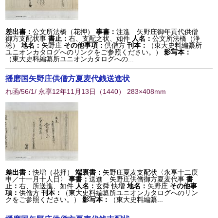
差出書：
公文所法橋（花押）
事書：
注進 矢野庄御年貢代供僧
御方支配状事
書止：
右、支配之状、如件
人名：
公文所法橋（浄
聡）
地名：
矢野庄
その他事項：
供僧方
刊本：
（東大史料編纂所
ユニオンカタログへのリンクをご参照ください。）
影写本：
（東大史料編纂所ユニオンカタログへの...
播磨国矢野庄供僧方夏麦代銭送進状
れ函/56/1/ 永享12年11月13日
（
1440
） 283×408mm
差出書：
快増（花押）
端裏書：
矢野庄夏麦支配状〈永享十二庚
申／十一月十人日〉
事書：
送進 矢野庄供僧御方夏麦代事
書
止：
右、所送進、如件
人名：
玄舜 快増
地名：
矢野庄
その他事
項：
供僧方
刊本：
（東大史料編纂所ユニオンカタログへのリン
クをご参照ください。）
影写本：
（東大史料編纂...