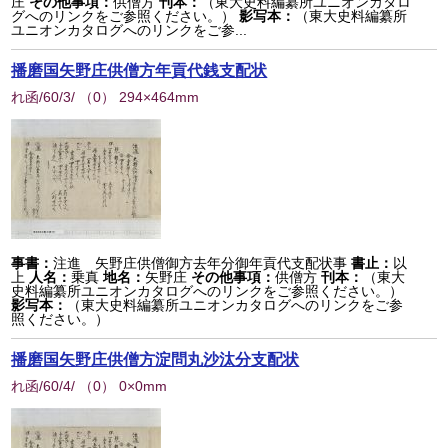
庄
その他事項：
供僧方
刊本：
（東大史料編纂所ユニオンカタロ
グへのリンクをご参照ください。）
影写本：
（東大史料編纂所
ユニオンカタログへのリンクをご参...
播磨国矢野庄供僧方年貢代銭支配状
れ函/60/3/
（
0
） 294×464mm
事書：
注進 矢野庄供僧御方去年分御年貢代支配状事
書止：
以
上
人名：
乗真
地名：
矢野庄
その他事項：
供僧方
刊本：
（東大
史料編纂所ユニオンカタログへのリンクをご参照ください。）
影写本：
（東大史料編纂所ユニオンカタログへのリンクをご参
照ください。）
播磨国矢野庄供僧方淀問丸沙汰分支配状
れ函/60/4/
（
0
） 0×0mm