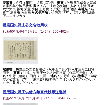
差出書：
玄舜（花押） 祐算（花押）
事書：
矢野庄供僧御方畠成
永享四年分散用状事
書止：
右、注進之状如件
人名：
末清 延永
六郎大夫 善阿 末重 少目 上野房（了快） 玄舜 祐算
寺社名：
福
勝寺 清泰庵 医王庵
その他事項：
供僧方
刊本：
（東大史料編纂
所ユニオンカタ...
播磨国矢野庄公文名散用状
れ函/50/ 永享6年3月2日
（
1434
） 280×402mm
端裏書：
矢野庄公文名算用状〈永享五年分／同六年三月二日算
用申〉
事書：
注進 矢野庄公文名散用状事〈永享五年分〉
人
名：
中野（種範） 田所（玄舜）
地名：
矢野庄
その他事項：
学衆
方／公文名
刊本：
（東大史料編纂所ユニオンカタログへのリン
クをご参照ください。...
播磨国矢野庄供僧方年貢代銭等送進状
れ函/51/1/ 永享7年1月28日
（
1435
） 284×422mm