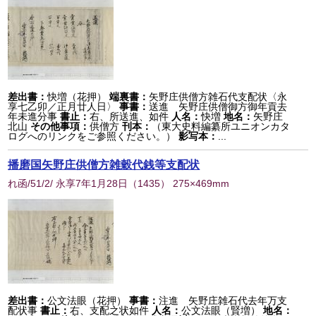
差出書：
快増（花押）
端裏書：
矢野庄供僧方雑石代支配状〈永
享七乙卯／正月廿人日〉
事書：
送進 矢野庄供僧御方御年貢去
年未進分事
書止：
右、所送進、如件
人名：
快増
地名：
矢野庄
北山
その他事項：
供僧方
刊本：
（東大史料編纂所ユニオンカタ
ログへのリンクをご参照ください。）
影写本：
...
播磨国矢野庄供僧方雑穀代銭等支配状
れ函/51/2/ 永享7年1月28日
（
1435
） 275×469mm
差出書：
公文法眼（花押）
事書：
注進 矢野庄雑石代去年万支
配状事
書止：
右、支配之状如件
人名：
公文法眼（賢増）
地名：