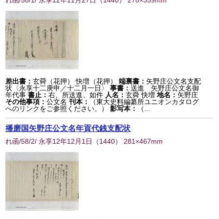
れ函/58/1/ 永享12年11月27日
（
1440
） 278×359mm
差出書：
玄舜（花押） 快増（花押）
端裏書：
矢野庄公文名支配
状〈永享十二庚申／十二月一日〉
事書：
送進 矢野庄公文名御
年代事
書止：
右、所送進、如件
人名：
玄舜 快増
地名：
矢野庄
その他事項：
公文名
刊本：
（東大史料編纂所ユニオンカタログ
へのリンクをご参照ください。）
影写本：
（...
播磨国矢野庄公文名年貢代銭支配状
れ函/58/2/ 永享12年12月1日
（
1440
） 281×467mm