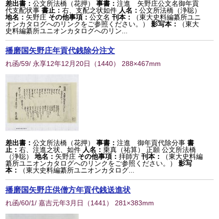
差出書：
公文所法橋（花押）
事書：
注進 矢野庄公文名御年貢
代支配状事
書止：
右、支配之状如件
人名：
公文所法橋（浄聡）
地名：
矢野庄
その他事項：
公文名
刊本：
（東大史料編纂所ユニ
オンカタログへのリンクをご参照ください。）
影写本：
（東大
史料編纂所ユニオンカタログへのリン...
播磨国矢野庄年貢代銭除分注文
れ函/59/ 永享12年12月20日
（
1440
） 288×467mm
差出書：
公文所法橋（花押）
事書：
注進 御年貢代除分事
書
止：
右、注進之状、如件
人名：
乗真（祐算） 正願 公文所法橋
（浄聡）
地名：
矢野庄
その他事項：
拝師方
刊本：
（東大史料編
纂所ユニオンカタログへのリンクをご参照ください。）
影写
本：
（東大史料編纂所ユニオンカタログ...
播磨国矢野庄供僧方年貢代銭送進状
れ函/60/1/ 嘉吉元年3月日
（
1441
） 281×383mm