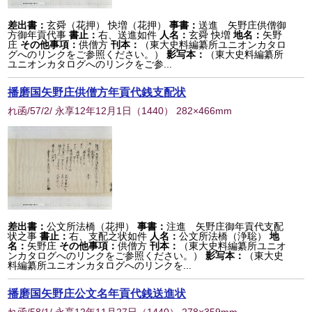
差出書：
玄舜（花押） 快増（花押）
事書：
送進 矢野庄供僧御
方御年貢代事
書止：
右、送進如件
人名：
玄舜 快増
地名：
矢野
庄
その他事項：
供僧方
刊本：
（東大史料編纂所ユニオンカタロ
グへのリンクをご参照ください。）
影写本：
（東大史料編纂所
ユニオンカタログへのリンクをご参...
播磨国矢野庄供僧方年貢代銭支配状
れ函/57/2/ 永享12年12月1日
（
1440
） 282×466mm
差出書：
公文所法橋（花押）
事書：
注進 矢野庄御年貢代支配
状之事
書止：
右、支配之状如件
人名：
公文所法橋（浄聡）
地
名：
矢野庄
その他事項：
供僧方
刊本：
（東大史料編纂所ユニオ
ンカタログへのリンクをご参照ください。）
影写本：
（東大史
料編纂所ユニオンカタログへのリンクを...
播磨国矢野庄公文名年貢代銭送進状