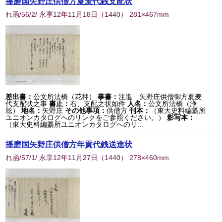
播磨国矢野庄供僧方夏麦代銭支配状
れ函/56/2/ 永享12年11月18日
（
1440
） 281×467mm
差出書：
公文所法橋（花押）
事書：
注進 矢野庄供僧御方夏麦
代支配状之事
書止：
右、支配之状如件
人名：
公文所法橋（浄
聡）
地名：
矢野庄
その他事項：
供僧方
刊本：
（東大史料編纂所
ユニオンカタログへのリンクをご参照ください。）
影写本：
（東大史料編纂所ユニオンカタログへのリ...
播磨国矢野庄供僧方年貢代銭送進状
れ函/57/1/ 永享12年11月27日
（
1440
） 278×460mm