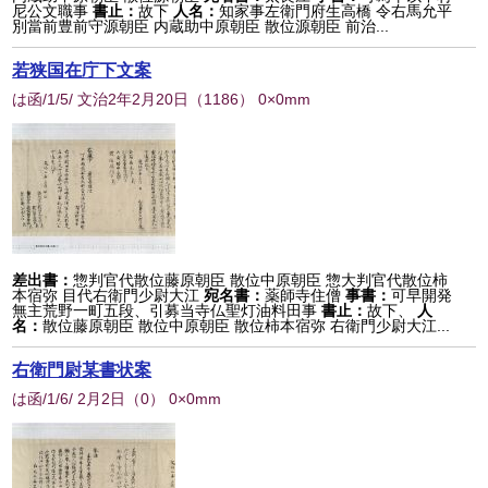
尼公文職事
書止：
故下
人名：
知家事左衛門府生高橋 令右馬允平
別當前豊前守源朝臣 内蔵助中原朝臣 散位源朝臣 前治...
若狭国在庁下文案
は函/1/5/ 文治2年2月20日
（
1186
） 0×0mm
差出書：
惣判官代散位藤原朝臣 散位中原朝臣 惣大判官代散位柿
本宿弥 目代右衛門少尉大江
宛名書：
薬師寺住僧
事書：
可早開発
無主荒野一町五段、引募当寺仏聖灯油料田事
書止：
故下、
人
名：
散位藤原朝臣 散位中原朝臣 散位柿本宿弥 右衛門少尉大江...
右衛門尉某書状案
は函/1/6/ 2月2日
（
0
） 0×0mm