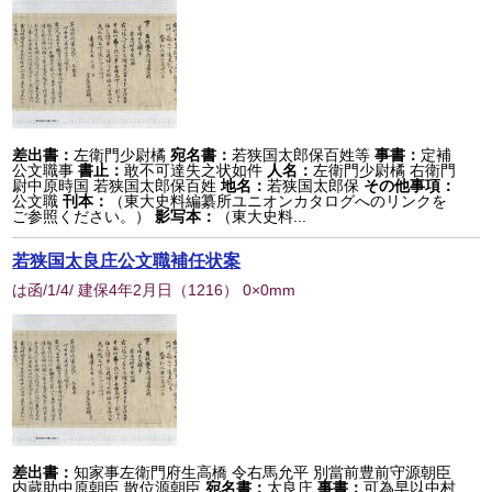
差出書：
左衛門少尉橘
宛名書：
若狭国太郎保百姓等
事書：
定補
公文職事
書止：
敢不可達失之状如件
人名：
左衛門少尉橘 右衛門
尉中原時国 若狭国太郎保百姓
地名：
若狭国太郎保
その他事項：
公文職
刊本：
（東大史料編纂所ユニオンカタログへのリンクを
ご参照ください。）
影写本：
（東大史料...
若狭国太良庄公文職補任状案
は函/1/4/ 建保4年2月日
（
1216
） 0×0mm
差出書：
知家事左衛門府生高橋 令右馬允平 別當前豊前守源朝臣
内蔵助中原朝臣 散位源朝臣
宛名書：
太良庄
事書：
可為早以中村