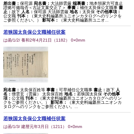
差出書：
保司源
宛名書：
大法師雲厳
端裏書：
地本領家方可進止
證拠可備哉否＜古証文案交正了＞
事書：
補任太良保公文職事
書
止：
故下
人名：
保司源 大法師雲厳
地名：
太良保
その他事項：
公文職
刊本：
（東大史料編纂所ユニオンカタログへのリンクを
ご参照ください。）
影写本：
（東大史料編纂所ユニオ...
若狭国太良保公文職補任状案
は函/1/2/ 養和2年4月21日
（
1182
） 0×0mm
宛名書：
太良保百姓等
事書：
可早補任公文職事
書止：
故下
人
名：
僧雲玄（雲厳） 太良保百姓
地名：
若狭国太良保
その他事
項：
公文職
刊本：
（東大史料編纂所ユニオンカタログへのリン
クをご参照ください。）
影写本：
（東大史料編纂所ユニオンカ
タログへのリンクをご参照ください。...
若狭国太良保公文職補任状案
は函/1/3/ 建暦元年3月日
（
1211
） 0×0mm