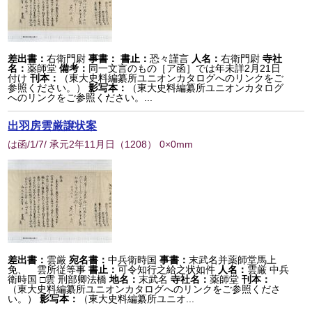
差出書：
右衛門尉
事書：
書止：
恐々謹言
人名：
右衛門尉
寺社
名：
薬師堂
備考：
同一文言のもの［ア函］では年未詳2月21日
付け
刊本：
（東大史料編纂所ユニオンカタログへのリンクをご
参照ください。）
影写本：
（東大史料編纂所ユニオンカタログ
へのリンクをご参照ください。...
出羽房雲厳譲状案
は函/1/7/ 承元2年11月日
（
1208
） 0×0mm
差出書：
雲厳
宛名書：
中兵衛時国
事書：
末武名并薬師堂馬上
免、 雲所従等事
書止：
可令知行之給之状如件
人名：
雲厳 中兵
衛時国 □雲 刑部卿法橋
地名：
末武名
寺社名：
薬師堂
刊本：
（東大史料編纂所ユニオンカタログへのリンクをご参照くださ
い。）
影写本：
（東大史料編纂所ユニオ...