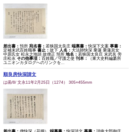
差出書：
預所
宛名書：
若狭国太良庄
端裏書：
快深下文案
事書：
定補末武百姓職事
書止：
故下
人名：
大法師快深 乗蓮 乗蓮息女
中原氏女 松永之地頭 故僧正 預所
地名：
若狭国太良庄 末武名 旁
庄松永
その他事項：
百姓職／守護之使
刊本：
（東大史料編纂所
ユニオンカタログへのリンクを...
順良房快深請文
は函/8/ 文永11年2月25日
（
1274
） 305×455mm
差出書：
僧快深（花押）
端裏書：
快深請文
事書：
請申大郎御庄