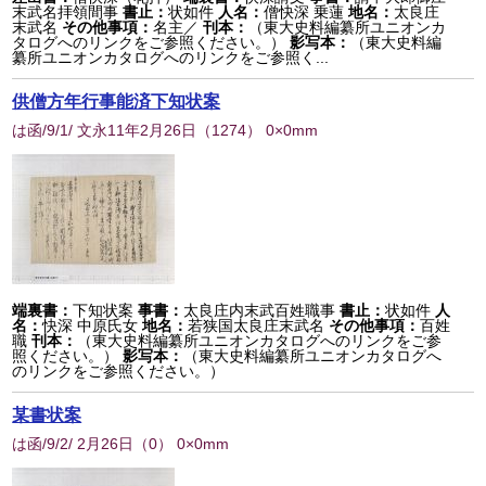
末武名拝領間事
書止：
状如件
人名：
僧快深 乗蓮
地名：
太良庄
末武名
その他事項：
名主／
刊本：
（東大史料編纂所ユニオンカ
タログへのリンクをご参照ください。）
影写本：
（東大史料編
纂所ユニオンカタログへのリンクをご参照く...
供僧方年行事能済下知状案
は函/9/1/ 文永11年2月26日
（
1274
） 0×0mm
端裏書：
下知状案
事書：
太良庄内末武百姓職事
書止：
状如件
人
名：
快深 中原氏女
地名：
若狭国太良庄末武名
その他事項：
百姓
職
刊本：
（東大史料編纂所ユニオンカタログへのリンクをご参
照ください。）
影写本：
（東大史料編纂所ユニオンカタログへ
のリンクをご参照ください。）
某書状案
は函/9/2/ 2月26日
（
0
） 0×0mm