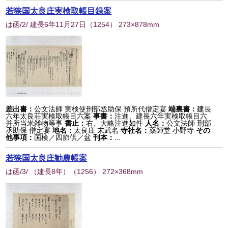
若狭国太良庄実検取帳目録案
は函/2/ 建長6年11月27日
（
1254
） 273×878mm
差出書：
公文法師 実検使刑部丞助保 預所代僧定宴
端裏書：
建長
六年太良荘実検取帳目六案
事書：
注進、建長六年実検取帳目六
并所当米雑物等事
書止：
右、大略注進如件
人名：
公文法師 刑部
丞助保 僧定宴
地名：
太良庄 末武名
寺社名：
薬師堂 小野寺
その
他事項：
国検／四節供／盆
刊本：
...
若狭国太良庄勧農帳案
は函/3/ （建長8年）
（
1256
） 272×368mm