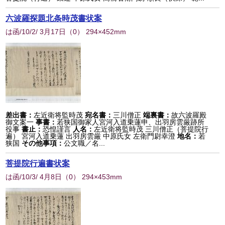
六波羅探題北条時茂書状案
は函/10/2/ 3月17日
（
0
） 294×452mm
差出書：
左近衛将監時茂
宛名書：
三川僧正
端裏書：
故六波羅殿
御文案一
事書：
若狭国御家人宮河入道乗蓮申、出羽房雲厳跡所
役事
書止：
恐惶謹言
人名：
左近衛将監時茂 三川僧正（菩提院行
遍） 宮河入道乗蓮 出羽房雲厳 中原氏女 左衛門尉幸澄
地名：
若
狭国
その他事項：
公文職／名...
菩提院行遍書状案
は函/10/3/ 4月8日
（
0
） 294×453mm