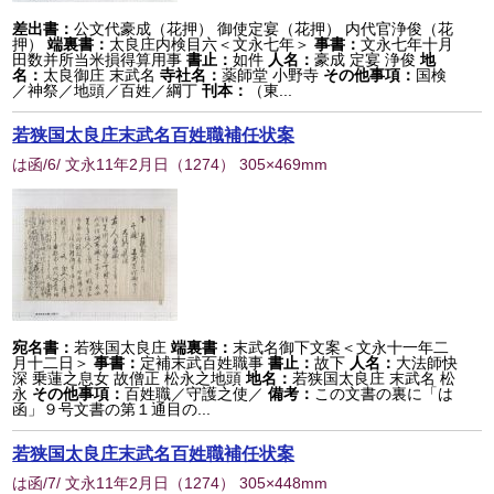
差出書：
公文代豪成（花押） 御使定宴（花押） 内代官浄俊（花
押）
端裏書：
太良庄内検目六＜文永七年＞
事書：
文永七年十月
田数并所当米損得算用事
書止：
如件
人名：
豪成 定宴 浄俊
地
名：
太良御庄 末武名
寺社名：
薬師堂 小野寺
その他事項：
国検
／神祭／地頭／百姓／綱丁
刊本：
（東...
若狭国太良庄末武名百姓職補任状案
は函/6/ 文永11年2月日
（
1274
） 305×469mm
宛名書：
若狭国太良庄
端裏書：
末武名御下文案＜文永十一年二
月十二日＞
事書：
定補末武百姓職事
書止：
故下
人名：
大法師快
深 乗蓮之息女 故僧正 松永之地頭
地名：
若狭国太良庄 末武名 松
永
その他事項：
百姓職／守護之使／
備考：
この文書の裏に「は
函」９号文書の第１通目の...
若狭国太良庄末武名百姓職補任状案
は函/7/ 文永11年2月日
（
1274
） 305×448mm