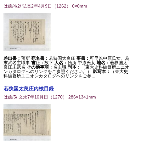
は函/4/2/ 弘長2年4月9日
（
1262
） 0×0mm
差出書：
預所
宛名書：
若狭国太良庄
事書：
可早以中原氏女、為
末武名主職事
書止：
故下
人名：
預所 中原氏女
地名：
若狭国太
良庄末武名
その他事項：
名主職
刊本：
（東大史料編纂所ユニオ
ンカタログへのリンクをご参照ください。）
影写本：
（東大史
料編纂所ユニオンカタログへのリンクをご参...
若狭国太良庄内検目録
は函/5/ 文永7年10月日
（
1270
） 286×1341mm