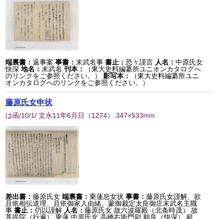
端裏書：
返事案
事書：
末武名事
書止：
恐々謹言
人名：
中原氏女
快深
地名：
末武名
刊本：
（東大史料編纂所ユニオンカタログへ
のリンクをご参照ください。）
影写本：
（東大史料編纂所ユニ
オンカタログへのリンクをご参照ください。）
藤原氏女申状
は函/10/1/ 文永11年6月日
（
1274
） 347×533mm
差出書：
藤原氏女
端裏書：
乗蓮息女状
事書：
藤原氏女謹解、欲
且依相伝道理、且依御家人由緒、蒙御裁定太良御庄末武名主職
事
書止：
仍以謹解
人名：
藤原氏女 故六波羅殿（北条時茂） 故
菩提院（行遍） 乗蓮 中原氏女 高橋右衛門尉 順良（快深） 範...