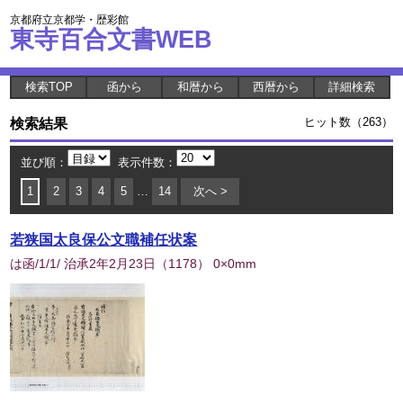
京都府立京都学・歴彩館
東寺百合文書WEB
検索TOP
函から
和暦から
西暦から
詳細検索
検索結果
ヒット数（263）
並び順：
表示件数：
1
2
3
4
5
…
14
次へ >
若狭国太良保公文職補任状案
は函/1/1/ 治承2年2月23日
（
1178
） 0×0mm