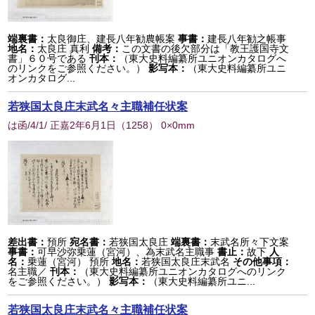
端裏書：
太良御庄、建長八年勧農帳案
事書：
建長八年勧之帳事
地名：
太良庄 真利
備考：
この文書の後欠部分は「教王護国寺文
書」６０号である
刊本：
（東大史料編纂所ユニオンカタログへ
のリンクをご参照ください。）
影写本：
（東大史料編纂所ユニ
オンカタログ...
若狭国太良庄末武名々主職補任状案
は函/4/1/ 正嘉2年6月1日
（
1258
） 0×0mm
差出書：
預所
宛名書：
若狭国太良庄
端裏書：
末武名所々下文案
事書：
可早沙弥乗蓮（宮河）、為末武名主職事
書止：
故下
人
名：
乗蓮（宮河） 預所
地名：
若狭国太良庄末武名
その他事項：
名主職／
刊本：
（東大史料編纂所ユニオンカタログへのリンク
をご参照ください。）
影写本：
（東大史料編纂所ユニ...
若狭国太良庄末武名々主職補任状案