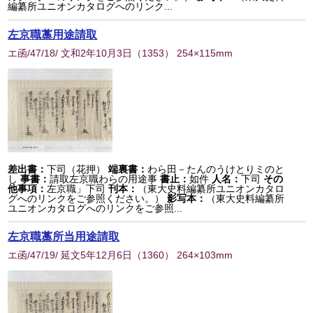
編纂所ユニオンカタログへのリンク...
左京職藁用途請取
エ函/47/18/ 文和2年10月3日
（
1353
） 254×115mm
差出書：
下司（花押）
端裏書：
わら田－たんのうけとりミのと
し
事書：
請取左京職わらの用途事
書止：
如件
人名：
下司
その
他事項：
左京職」下司
刊本：
（東大史料編纂所ユニオンカタロ
グへのリンクをご参照ください。）
影写本：
（東大史料編纂所
ユニオンカタログへのリンクをご参照...
左京職藁所当用途請取
エ函/47/19/ 延文5年12月6日
（
1360
） 264×103mm