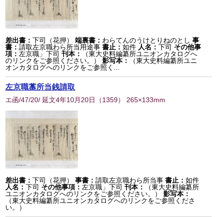
差出書：
下司（花押）
端裏書：
わらてんのうけとりねのとし
事
書：
請取左京職わら所当用途事
書止：
如件
人名：
下司
その他事
項：
左京職」下司
刊本：
（東大史料編纂所ユニオンカタログへ
のリンクをご参照ください。）
影写本：
（東大史料編纂所ユニ
オンカタログへのリンクをご参照く...
左京職藁所当銭請取
エ函/47/20/ 延文4年10月20日
（
1359
） 265×133mm
差出書：
下司（花押）
事書：
請取左京職わら所当事
書止：
如件
人名：
下司
その他事項：
左京職」下司
刊本：
（東大史料編纂所
ユニオンカタログへのリンクをご参照ください。）
影写本：
（東大史料編纂所ユニオンカタログへのリンクをご参照くださ
い。）