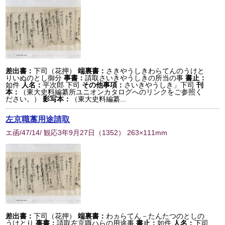
差出書：
下司（花押）
端裏書：
さきやうしきわらてんのうけと
りいぬのとし御分
事書：
請取さいきやうしきの所当の事
書止：
如件
人名：
平次郎 下司
その他事項：
さいきやうしき」下司
刊
本：
（東大史料編纂所ユニオンカタログへのリンクをご参照く
ださい。）
影写本：
（東大史料編纂...
左京職藁用途請取
エ函/47/14/ 観応3年9月27日
（
1352
） 263×111mm
差出書：
下司（花押）
端裏書：
わヵらてん－たんたつのとしの
うけとり
事書：
請取左京職ハらの用途事
書止：
如件
人名：
下司