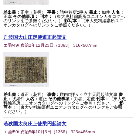
差出書：
正幸（花押）
事書：
請申巷所□事ヵ
書止：
如件
人名：
正幸
その他事項：
刊本：
（東大史料編纂所ユニオンカタログへ
のリンクをご参照ください。）
影写本：
（東大史料編纂所ユニ
オンカタログへのリンクをご参照ください。）
丹波国大山庄定使道正起請文
エ函/49/ 貞治2年12月23日
（
1363
） 316×507mm
差出書：
道正（花押）
事書：
敬白□拝々々立申天罰起請文事
書
止：
状如件
人名：
道正
その他事項：
力者」定使
刊本：
（東大史
料編纂所ユニオンカタログへのリンクをご参照ください。）
影
写本：
（東大史料編纂所ユニオンカタログへのリンクをご参照
ください。）
若狭国太良庄上使乗円起請文
エ函/50/ 貞治5年10月3日
（
1366
） 323×466mm