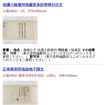
信濃小路堀河地蔵堂免田等得分注文
エ函/48/1/
（
0
） 279×400mm
事書：
地名：
唐橋辻子 信濃小路堀河
寺社名：
地蔵堂
その他事
項：
刊本：
（東大史料編纂所ユニオンカタログへのリンクをご
参照ください。）
影写本：
（東大史料編纂所ユニオンカタログ
へのリンクをご参照ください。）
正幸巷所田地加地子請文
エ函/48/2/ 康安元年6月29日
（
1361
） 248×310mm