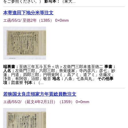
をご参照ください。）
影写本：
（東大...
本寄進田下地分米等注文
エ函/55/1/ 至徳2年
（
1385
） 0×0mm
端裏書：
至徳三年五斗五升＜坊＞左衛門三郎未進至徳二
事書：
人名：
左衛門三郎」六郎三郎」善覚後家」寺内彦六」彦七」妙
蓮」円道」四郎三郎」円明覚阿ミ」高アミ」道アミ」佐藤次」
浄音」有阿弥」治部」敬音
地名：
八条」七条烏丸」
その他事
項：
図書寮
刊本：
（...
若狭国太良庄領家方年貢総員数注文
エ函/55/2/ （延文4年2月1日）
（
1359
） 0×0mm