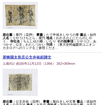
差出書：
乗円（花押）
事書：
たて申候きしやうの事
書止：
如件
人名：
りやうけちとら」乗円
地名：
わかさのくにたらのしや
う」
寺社名：
ちんしゆ八幡」いなり
その他事項：
りやうけ」あ
つかそ」公文」わたしつかい
刊本：
（東大史料編纂所ユニオン
カタログへのリンクをご参照くださ...
若狭国太良庄公文弁祐起請文
エ函/51/ 貞治5年11月12日
（
1366
） 262×369mm
差出書：
公文弁祐（花押）
事書：
敬白きしや文事
書止：
状如件
人名：
公文弁祐
地名：
太良庄
寺社名：
別当寺大師八幡」太良庄