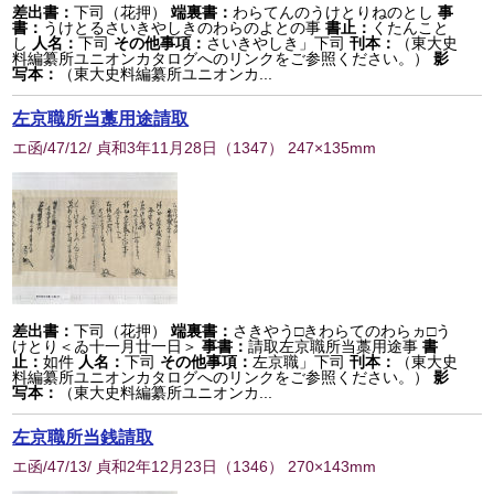
差出書：
下司（花押）
端裏書：
わらてんのうけとりねのとし
事
書：
うけとるさいきやしきのわらのよとの事
書止：
くたんこと
し
人名：
下司
その他事項：
さいきやしき」下司
刊本：
（東大史
料編纂所ユニオンカタログへのリンクをご参照ください。）
影
写本：
（東大史料編纂所ユニオンカ...
左京職所当藁用途請取
エ函/47/12/ 貞和3年11月28日
（
1347
） 247×135mm
差出書：
下司（花押）
端裏書：
さきやう□きわらてのわらヵ□う
けとり＜ゐ十一月廿一日＞
事書：
請取左京職所当藁用途事
書
止：
如件
人名：
下司
その他事項：
左京職」下司
刊本：
（東大史
料編纂所ユニオンカタログへのリンクをご参照ください。）
影
写本：
（東大史料編纂所ユニオンカ...
左京職所当銭請取
エ函/47/13/ 貞和2年12月23日
（
1346
） 270×143mm