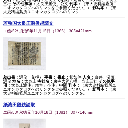
三社
その他事項：
太良庄渡使」公文
刊本：
（東大史料編纂所ユ
ニオンカタログへのリンクをご参照ください。）
影写本：
（東
大史料編纂所ユニオンカタログへのリンク...
若狭国太良庄源俊起請文
エ函/52/ 貞治5年11月15日
（
1366
） 305×421mm
差出書：
源俊（花押）
事書：
書止：
状如件
人名：
白井」済藤」
源俊
地名：
太良庄
寺社名：
東寺大師八幡」当庄三社
その他事
項：
太良庄渡使」雑掌」小使」中間
刊本：
（東大史料編纂所ユ
ニオンカタログへのリンクをご参照ください。）
影写本：
（東
大史料編纂所ユニオンカタログへのリンクを...
紙漉田段銭請取
エ函/53/ 永徳元年10月18日
（
1381
） 307×146mm