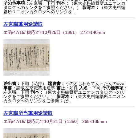
その他事項：
左京職」下司
刊本：
（東大史料編纂所ユニオンカ
タログへのリンクをご参照ください。）
影写本：
（東大史料編
纂所ユニオンカタログへのリンクを...
左京職藁用途請取
エ函/47/15/ 観応2年10月25日
（
1351
） 272×140mm
差出書：
下司（花押）
端裏書：
うのとしわらてん－たんの○○○
事書：
請取左京職藁用途事
書止：
如件
人名：
下司
その他事項：
左京職」下司
刊本：
（東大史料編纂所ユニオンカタログへのリ
ンクをご参照ください。）
影写本：
（東大史料編纂所ユニオン
カタログへのリンクをご参照くだ...
左京職所当藁用途請取
エ函/47/16/ 観応元年10月21日
（
1350
） 265×135mm