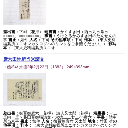
差出書：
下司（花押）
端裏書：
かミすき田＜西ヵ九ヵ条ヵ
○○○○○」○○○○○○○○○」
事書：
うけとるかみすき田のたんせんの
事
書止：
如件
人名：
下司
その他事項：
下司
刊本：
（東大史料
編纂所ユニオンカタログへのリンクをご参照ください。）
影写
本：
（東大史料編纂所ユニオ...
彦六田地所当米請文
エ函/54/ 永徳2年2月22日
（
1382
） 249×393mm
差出書：
御百姓彦六（花押） 請人又太郎（花押）
端裏書：
＜二
反内一反＞藁田百姓職請文＜永徳二二廿二○○彦六＞
事書：
請申
所当米事
書止：
如件
人名：
御百姓彦六 又太郎
地名：
竹田
その
他事項：
刊本：
（東大史料編纂所ユニオンカタログへのリンク