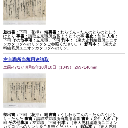
差出書：
下司（花押）
端裏書：
わらてん－たんのとらのとしう
けとり
事書：
請取左京職所当藁ようとうの事
書止：
如件
人名：
下司
その他事項：
左京職」下司
刊本：
（東大史料編纂所ユニオ
ンカタログへのリンクをご参照ください。）
影写本：
（東大史
料編纂所ユニオンカタログへのリン...
左京職所当藁用途請取
エ函/47/17/ 貞和5年10月10日
（
1349
） 269×140mm
差出書：
下司（花押）
端裏書：
うしわらてんの－たんのうけと
り－たんた
事書：
請取左京職所当藁用途事
書止：
如件
人名：
下
司
その他事項：
左京職」下司
刊本：
（東大史料編纂所ユニオン
カタログへのリンクをご参照ください。）
影写本：
（東大史料