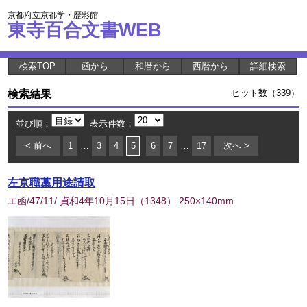
京都府立京都学・歴彩館
東寺百合文書WEB
検索TOP
函から
和暦から
西暦から
詳細検索
検索結果
ヒット数（339）
並び順：
表示件数：
< 前へ
1
…
3
4
5
6
7
…
17
次へ >
左京職藁用途請取
エ函/47/11/ 貞和4年10月15日
（
1348
） 250×140mm