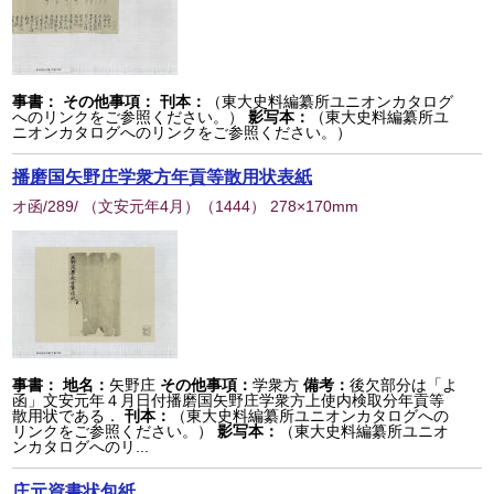
事書：
その他事項：
刊本：
（東大史料編纂所ユニオンカタログ
へのリンクをご参照ください。）
影写本：
（東大史料編纂所ユ
ニオンカタログへのリンクをご参照ください。）
播磨国矢野庄学衆方年貢等散用状表紙
オ函/289/ （文安元年4月）
（
1444
） 278×170mm
事書：
地名：
矢野庄
その他事項：
学衆方
備考：
後欠部分は「よ
函」文安元年４月日付播磨国矢野庄学衆方上使内検取分年貢等
散用状である．
刊本：
（東大史料編纂所ユニオンカタログへの
リンクをご参照ください。）
影写本：
（東大史料編纂所ユニオ
ンカタログへのリ...
庄元資書状包紙