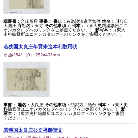
端裏書：
合庄所迎
事書：
書止：
右為沙汰進官如件
地名：
川合庄
大国庄
寺社名：
東寺
その他事項：
刊本：
（東大史料編纂所ユニ
オンカタログへのリンクをご参照ください。）
影写本：
（東大
史料編纂所ユニオンカタログへのリンクをご参照ください。）
若狭国太良庄年貢未進本利散用状
オ函/284/
（
0
） 252×403mm
事書：
地名：
太良庄
その他事項：
領家方／給分
刊本：
（東大史
料編纂所ユニオンカタログへのリンクをご参照ください。）
影
写本：
（東大史料編纂所ユニオンカタログへのリンクをご参照
ください。）
若狭国太良庄公文禅勝請文