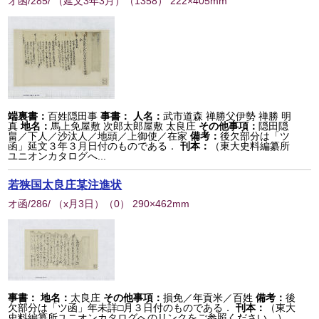
オ函/285/ （延文3年3月）
（
1358
） 222×405mm
端裏書：
百姓隠田事
事書：
人名：
武市道森 禅勝父伊勢 禅勝 明
真
地名：
馬上免屋敷 次郎太郎屋敷 太良庄
その他事項：
隠田隠
畠／下人／沙汰人／地頭／上御使／在家
備考：
後欠部分は「ツ
函」延文３年３月日付のものである．
刊本：
（東大史料編纂所
ユニオンカタログへ...
若狭国太良庄某注進状
オ函/286/ （x月3日）
（
0
） 290×462mm
事書：
地名：
太良庄
その他事項：
損免／年貢米／百姓
備考：
後
欠部分は「ツ函」年未詳□月３日付のものである．
刊本：
（東大
史料編纂所ユニオンカタログへのリンクをご参照ください。）