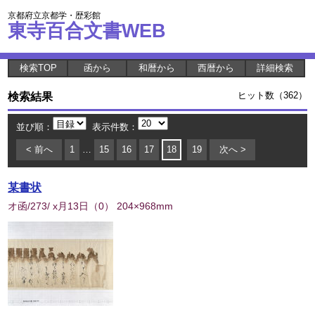
京都府立京都学・歴彩館
東寺百合文書WEB
検索TOP
函から
和暦から
西暦から
詳細検索
検索結果
ヒット数（362）
並び順：
表示件数：
< 前へ
1
…
15
16
17
18
19
次へ >
某書状
オ函/273/ x月13日
（
0
） 204×968mm