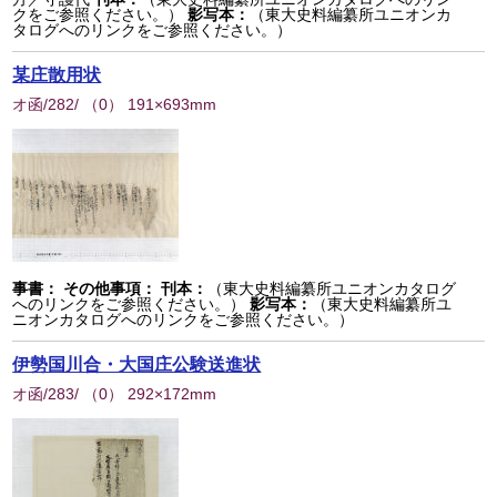
クをご参照ください。）
影写本：
（東大史料編纂所ユニオンカ
タログへのリンクをご参照ください。）
某庄散用状
オ函/282/
（
0
） 191×693mm
事書：
その他事項：
刊本：
（東大史料編纂所ユニオンカタログ
へのリンクをご参照ください。）
影写本：
（東大史料編纂所ユ
ニオンカタログへのリンクをご参照ください。）
伊勢国川合・大国庄公験送進状
オ函/283/
（
0
） 292×172mm