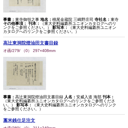
事書：
東寺御領之事
地名：
桃尾金蔵院 三嶋野庄司
寺社名：
東寺
その他事項：
刊本：
（東大史料編纂所ユニオンカタログへのリ
ンクをご参照ください。）
影写本：
（東大史料編纂所ユニオン
カタログへのリンクをご参照ください。）
高辻東洞院燈油田文書目録
オ函/279/
（
0
） 297×408mm
事書：
高辻東洞院燈油田文書目録
人名：
安威入道 海部
刊本：
（東大史料編纂所ユニオンカタログへのリンクをご参照くださ
い。）
影写本：
（東大史料編纂所ユニオンカタログへのリンク
をご参照ください。）
藁米銭仕足注文