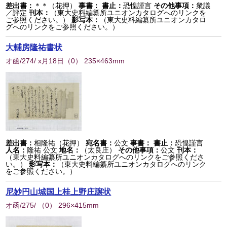
差出書：
＊＊（花押）
事書：
書止：
恐惶謹言
その他事項：
衆議
／評定
刊本：
（東大史料編纂所ユニオンカタログへのリンクを
ご参照ください。）
影写本：
（東大史料編纂所ユニオンカタロ
グへのリンクをご参照ください。）
大輔房隆祐書状
オ函/274/ x月18日
（
0
） 235×463mm
差出書：
相隆祐（花押）
宛名書：
公文
事書：
書止：
恐惶謹言
人名：
隆祐 公文
地名：
（太良庄）
その他事項：
公文
刊本：
（東大史料編纂所ユニオンカタログへのリンクをご参照くださ
い。）
影写本：
（東大史料編纂所ユニオンカタログへのリンク
をご参照ください。）
尼妙円山城国上桂上野庄譲状
オ函/275/
（
0
） 296×415mm