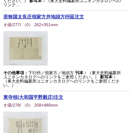
ください。）
影写本：
（東大史料編纂所ユニオンカタログへの
リンク...
若狭国太良庄領家方并地頭方枡延注文
オ函/277/
（
0
） 262×351mm
その他事項：
下行枡／領家方／地頭方
刊本：
（東大史料編纂所
ユニオンカタログへのリンクをご参照ください。）
影写本：
（東大史料編纂所ユニオンカタログへのリンクをご参照くださ
い。）
東寺領(大和国平野殿庄)注文
オ函/278/
（
0
） 258×480mm