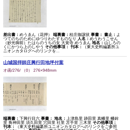
差出書：
めうゑん（花押）
端裏書：
桂庄御譲状
事書：
書止：
よ
つてのちのためにゆつりわたすものなり
人名：
めうわうこせん
（妙光御前）たはらのうちの女 大覚寺 めうゑん
地名：
山しろの
くにかつら上のしやう
その他事項：
刊本：
（東大史料編纂所ユ
ニオンカタログへのリンクを...
山城国拝師庄興行田地坪付案
オ函/276/
（
0
） 276×948mm
端裏書：
下興行目六
事書：
地名：
上津島里 跡田里 真幡里 幡鉾
里 角神田里 須久田里 穴田里 社里 苫手里 三木里
その他事項：
刊本：
（東大史料編纂所ユニオンカタログへのリンクをご参照