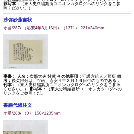
影写本：
（東大史料編纂所ユニオンカタログへのリンクをご参
照ください。）
沙弥妙蓮書状
オ函/287/ （応安4年3月16日）
（
1371
） 221×240mm
事書：
人名：
次郎大夫 妙蓮
その他事項：
守護方給人／預所
備
考：
後欠部分は「ツ函」応安４年３月１６日付のものである．
刊本：
（東大史料編纂所ユニオンカタログへのリンクをご参照
ください。）
影写本：
（東大史料編纂所ユニオンカタログへの
リンクをご参照くだ...
書籍代銭注文
オ函/288/
（
0
） 150×1235mm