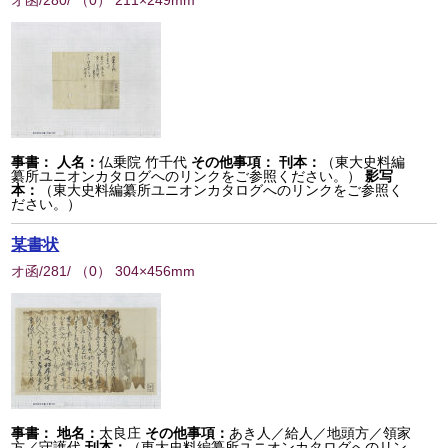
オ函/280/
（
0
） 211×249mm
事書：
人名：
仏乗院 竹千代
その他事項：
刊本：
（東大史料編
纂所ユニオンカタログへのリンクをご参照ください。）
影写
本：
（東大史料編纂所ユニオンカタログへのリンクをご参照く
ださい。）
某書状
オ函/281/
（
0
） 304×456mm
事書：
地名：
太良庄
その他事項：
あき人／給人／地頭方／領家
方／守護代
刊本：
（東大史料編纂所ユニオンカタログへのリン