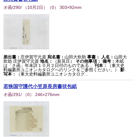
オ函/290/ （10月2日）
（
0
） 303×92mm
差出書：
庄伊賀守元資
宛名書：
山田大炊助
事書：
人名：
山田大
炊助 庄伊賀守元資
地名：
（新見庄）
その他事項：
備考：
本紙
は「さ函」年未詳１０月２日付のものである．
刊本：
（東大史
料編纂所ユニオンカタログへのリンクをご参照ください。）
影
写本：
（東大史料編纂所ユニオンカタログ...
若狭国守護代小笠原長房書状包紙
オ函/291/
（
0
） 246×276mm