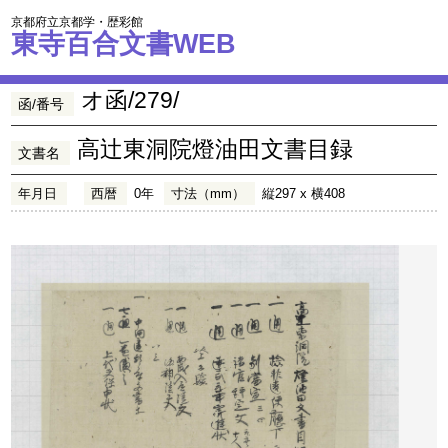
京都府立京都学・歴彩館
東寺百合文書WEB
オ函/279/
函/番号
高辻東洞院燈油田文書目録
文書名
年月日
西暦
0年
寸法（mm）
縦297 x 横408