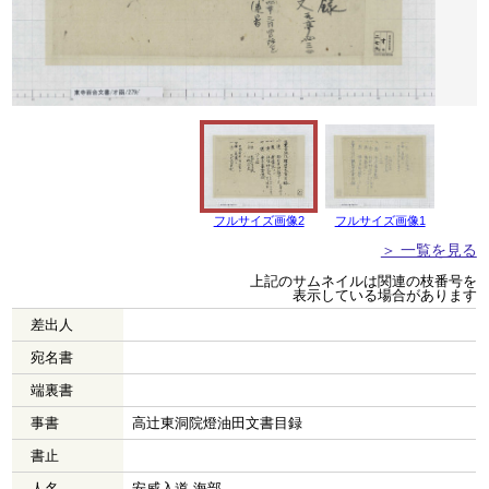
フルサイズ画像2
フルサイズ画像1
＞ 一覧を見る
上記のサムネイルは関連の枝番号を
表示している場合があります
差出人
宛名書
端裏書
事書
高辻東洞院燈油田文書目録
書止
人名
安威入道 海部