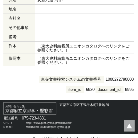
地名
寺社名
その他事項
備考
刊本
（東大史料編纂所ユニオンカタログへのリンクをご
参照ください。）
影写本
（東大史料編纂所ユニオンカタログへのリンクをご
参照ください。）
東寺文書検索システムの文書番号
1000272790000
item_id
6920
document_id
9995
京都市左京区下鴨半木町1番地29
お問い合わせ先
京都府立京都学・歴彩館
075-723-4831
電話番号：
URL ：
http://www.pref.kyoto.jp/rekisaikan/
E-mail：
rekisaikan-kikaku@pref.kyoto.lg.jp