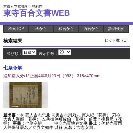
京都府立京都学・歴彩館
東寺百合文書WEB
検索TOP
函から
和暦から
西暦から
詳細検索
検索結果
ヒット数（1）
並び順：
表示件数：
七条令解
追加購入分/1/ 正暦4年6月20日
（
993
） 318×470mm
差出書：
令 売人吉志忠兼 同男吉志用乃丸 買人紀（花押） 刀祢
大舎人漢部（花押） 左兵衛伴町佐伯（花押） 前豊＊掾長尾（花
押）
事書：
七條令解 申立売買地券文事
書止：
仍勒売買両
人并保証署名／立券文如件 以解
人名：
吉志安国 ...