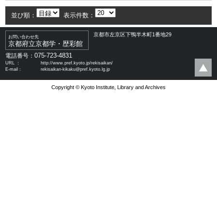
並び順：
表示件数：
京都市左京区下鴨半木町1番地29
お問い合わせ先
京都府立京都学・歴彩館
075-723-4831
電話番号：
URL ：
http://www.pref.kyoto.jp/rekisaikan/
E-mail：
rekisaikan-kikaku@pref.kyoto.lg.jp
Copyright © Kyoto Institute, Library and Archives