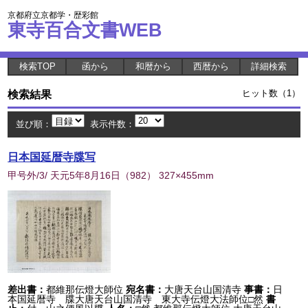
京都府立京都学・歴彩館
東寺百合文書WEB
検索TOP
函から
和暦から
西暦から
詳細検索
検索結果
ヒット数（1）
並び順：
表示件数：
日本国延暦寺牒写
甲号外/3/ 天元5年8月16日
（
982
） 327×455mm
差出書：
都維那伝燈大師位
宛名書：
大唐天台山国清寺
事書：
日
本国延暦寺 牒大唐天台山国清寺 東大寺伝燈大法師位□然
書