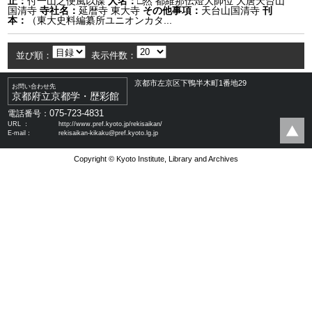
止：
付一山之便風以牒
人名：
□然 都維那伝燈大師位 大唐天台山
国清寺
寺社名：
延暦寺 東大寺
その他事項：
天台山国清寺
刊
本：
（東大史料編纂所ユニオンカタ...
並び順：
表示件数：
京都市左京区下鴨半木町1番地29
お問い合わせ先
京都府立京都学・歴彩館
075-723-4831
電話番号：
URL ：
http://www.pref.kyoto.jp/rekisaikan/
E-mail：
rekisaikan-kikaku@pref.kyoto.lg.jp
Copyright © Kyoto Institute, Library and Archives