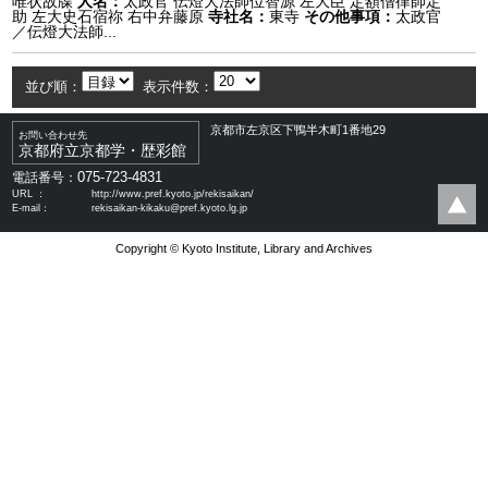
唯状故牒
人名：
太政官 伝燈大法師位智源 左大臣 定額僧律師定
助 左大史石宿祢 右中弁藤原
寺社名：
東寺
その他事項：
太政官
／伝燈大法師...
並び順：
表示件数：
京都市左京区下鴨半木町1番地29
お問い合わせ先
京都府立京都学・歴彩館
075-723-4831
電話番号：
URL ：
http://www.pref.kyoto.jp/rekisaikan/
E-mail：
rekisaikan-kikaku@pref.kyoto.lg.jp
Copyright © Kyoto Institute, Library and Archives