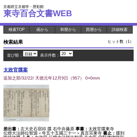
京都府立京都学・歴彩館
東寺百合文書WEB
検索TOP
函から
和暦から
西暦から
詳細検索
検索結果
ヒット数（1）
並び順：
表示件数：
太政官牒案
追加之部/32/22/ 天徳元年12月9日
（
957
） 0×0mm
差出書：
左大史石宿祢 牒 右中弁藤原
事書：
太政官牒東寺
伝燈大法師位智源＜年五十五臈三十一＞真言宗東寺
書止：
牒到