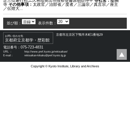
正三位兼行右□□大将陸奥出羽按察使藤原朝臣仲平
寺社名：
醍醐
寺
その他事項：
太政官／治部省／度者／三論宗／真言宗／座主
／伝燈大...
並び順：
表示件数：
京都市左京区下鴨半木町1番地29
お問い合わせ先
京都府立京都学・歴彩館
075-723-4831
電話番号：
URL ：
http://www.pref.kyoto.jp/rekisaikan/
E-mail：
rekisaikan-kikaku@pref.kyoto.lg.jp
Copyright © Kyoto Institute, Library and Archives