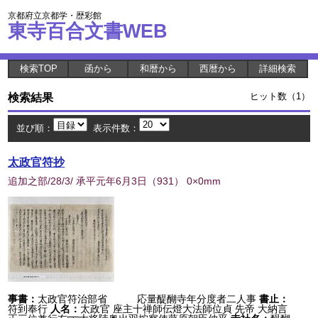
京都府立京都学・歴彩館
東寺百合文書WEB
検索TOP
函から
和暦から
西暦から
詳細検索
検索結果
ヒット数（1）
並び順：
表示件数：
太政官符抄
追加之部/28/3/ 承平元年6月3日
（
931
） 0×0mm
事書：
太政官符治部省 応量醍醐寺年分度者二人事
書止：
符到奉行
人名：
太政官 座主十禅師伝燈大法師位貞 先帝 大納言