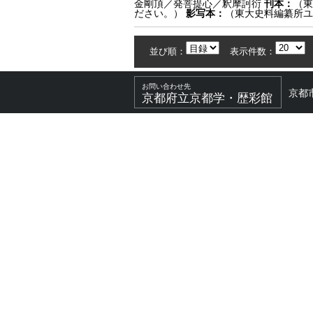
金剛頂／発菩提心／釈摩訶衍
刊本：
（東
ださい。）
影写本：
（東大史料編纂所ユ
並び順：
表示件数：
お問い合わせ先
京都
京都府立京都学・歴彩館