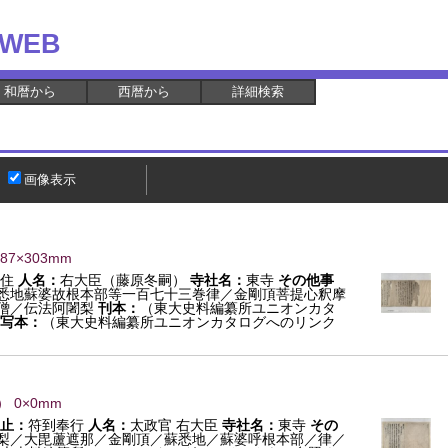
WEB
和暦から
西暦から
詳細検索
画像表示
287×303mm
住
人名：
右大臣（藤原冬嗣）
寺社名：
東寺
その他事
悉地蘇婆故根本部等一百七十三巻律／金剛頂菩提心釈摩
僧／伝法阿闍梨
刊本：
（東大史料編纂所ユニオンカタ
写本：
（東大史料編纂所ユニオンカタログへのリンク
） 0×0mm
止：
符到奉行
人名：
太政官 右大臣
寺社名：
東寺
その
梨／大毘蘆遮那／金剛頂／蘇悉地／蘇婆呼根本部／律／