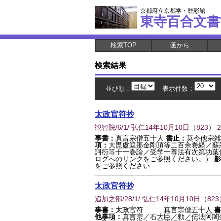
京都府立京都学・歴彩館
東寺百合文書
検索TOP
函から
検索結果
並び順：
表示件数：
太政官符抄
観智院/6/1/ 弘仁14年10月10日
（
823
） 
事書：
真言宗僧五十人
書止：
莫令他宗雑
項：
大毘盧遮那金剛頂等二百余巻経／蘇
訶衍等十一巻論／受学一尊法有次第功葉
ログへのリンクをご参照ください。）
影
をご参照ください...
太政官符抄
追加之部/28/1/ 弘仁14年10月10日
（
823
事書：
太政官符 真言宗僧五十人
書
他事項：
真言宗／右大臣／勅／伝法阿闍