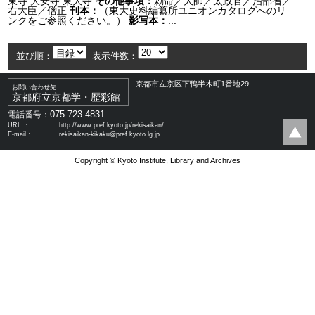
東寺 大安寺 東大寺
その他事項：
勅命／大師／太政官／治部省／
右大臣／僧正
刊本：
（東大史料編纂所ユニオンカタログへのリ
ンクをご参照ください。）
影写本：
...
並び順：
表示件数：
京都市左京区下鴨半木町1番地29
お問い合わせ先
京都府立京都学・歴彩館
075-723-4831
電話番号：
URL ：
http://www.pref.kyoto.jp/rekisaikan/
E-mail：
rekisaikan-kikaku@pref.kyoto.lg.jp
Copyright © Kyoto Institute, Library and Archives