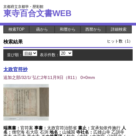
京都府立京都学・歴彩館
東寺百合文書WEB
検索TOP
函から
和暦から
西暦から
詳細検索
検索結果
ヒット数（1）
並び順：
表示件数：
太政官符抄
追加之部/32/1/ 弘仁2年11月9日
（
811
） 0×0mm
端裏書：
官符案
事書：
太政官符治部省
書止：
宜承知依件施行
人
名：
僧空海 右大臣 石渕
地名：
山城国
寺社名：
広雄山寺 乙訓寺