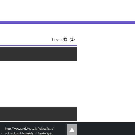
ヒット数（1）
：
http://www.pref.kyoto.jp/rekisaikan/
l：
rekisaikan-kikaku@pref.kyoto.lg.jp