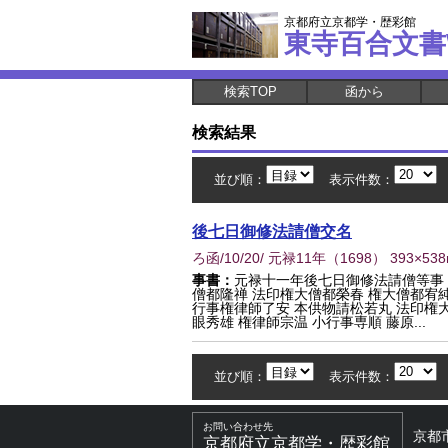
京都府立京都学・歴彩館
東寺百合文書
検索TOP
函から
検索結果
並び順：
表示件数：
後七日御修法請僧交名
ろ函/10/20/ 元禄11年
（
1698
） 393×53
事書：
元禄十一年後七日御修法請僧等事
僧都隆禅 法印権大僧都榮春 権大僧都宥純
行事権律師了安 本供物請松若丸 法印権大
眼秀雄 権律師宗温 小行事専順 藤原...
並び順：
表示件数：
お問い合わせ先
京都
京都府立京都学・歴彩館