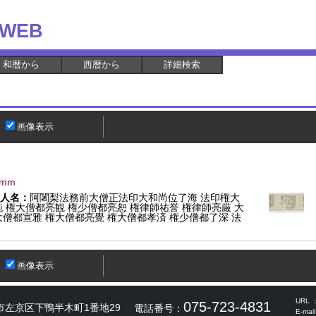
WEB
和暦から
西暦から
詳細検索
画像表示
8mm
人名：
阿闍梨法務前大僧正法印大和尚位了海 法印権大
 権大僧都亮観 権少僧都亮恕 権律師祐誉 権律師亮厳 大
僧都宣雅 権大僧都亮覺 権大僧都孝済 権少僧都了深 法
画像表示
URL 
075-723-4831
市左京区下鴨半木町1番地29
電話番号：
E-mai