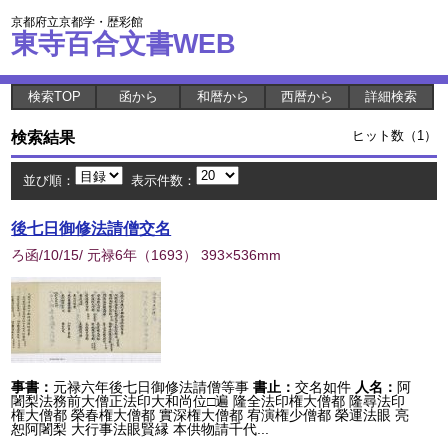
京都府立京都学・歴彩館
東寺百合文書WEB
検索TOP
函から
和暦から
西暦から
詳細検索
検索結果
ヒット数（1）
並び順：
表示件数：
後七日御修法請僧交名
ろ函/10/15/ 元禄6年
（
1693
） 393×536mm
事書：
元禄六年後七日御修法請僧等事
書止：
交名如件
人名：
阿
闍梨法務前大僧正法印大和尚位□遍 隆全法印権大僧都 隆尋法印
権大僧都 榮春権大僧都 實深権大僧都 宥演権少僧都 榮運法眼 亮
恕阿闍梨 大行事法眼賢縁 本供物請千代...