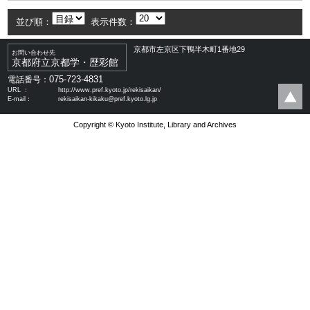
並び順：
表示件数：
京都市左京区下鴨半木町1番地29
お問い合わせ先
京都府立京都学・歴彩館
075-723-4831
電話番号：
URL ：
http://www.pref.kyoto.jp/rekisaikan/
E-mail：
rekisaikan-kikaku@pref.kyoto.lg.jp
Copyright © Kyoto Institute, Library and Archives