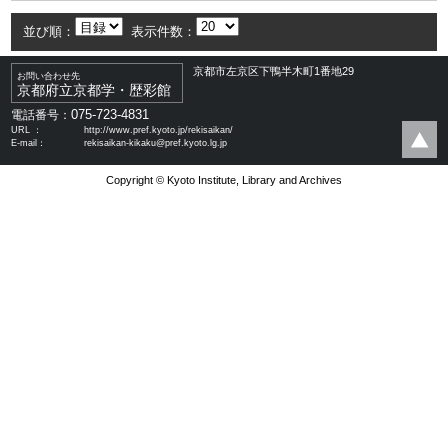
並び順：
表示件数：
京都市左京区下鴨半木町1番地29
お問い合わせ先
京都府立京都学・歴彩館
075-723-4831
電話番号：
URL ：
http://www.pref.kyoto.jp/rekisaikan/
E-mail：
rekisaikan-kikaku@pref.kyoto.lg.jp
Copyright © Kyoto Institute, Library and Archives