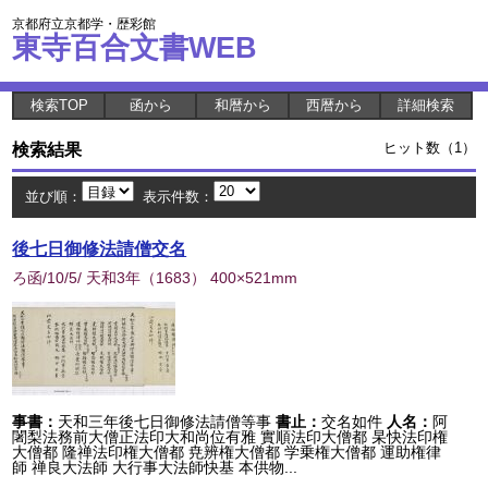
京都府立京都学・歴彩館
東寺百合文書WEB
検索TOP
函から
和暦から
西暦から
詳細検索
検索結果
ヒット数（1）
並び順：
表示件数：
後七日御修法請僧交名
ろ函/10/5/ 天和3年
（
1683
） 400×521mm
事書：
天和三年後七日御修法請僧等事
書止：
交名如件
人名：
阿
闍梨法務前大僧正法印大和尚位有雅 實順法印大僧都 杲快法印権
大僧都 隆禅法印権大僧都 尭辨権大僧都 学乗権大僧都 運助権律
師 禅良大法師 大行事大法師快基 本供物...