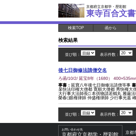
京都府立京都学・歴彩館
東寺百合文書
検索TOP
函から
検索結果
並び順：
表示件数：
後七日御修法請僧交名
ろ函/10/2/ 延宝8年
（
1680
） 400×535m
事書：
延寶八年後七日御修法請僧等事
書
杲快法印権大僧都 寛順大僧都 秀快権大僧
大行事大法師長□ 本供物請若鶴丸 雅厳法
榮春□眼権律師 仲盛権律師 少行事光嘉 峰.
並び順：
表示件数：
お問い合わせ先
京都
京都府立京都学・歴彩館