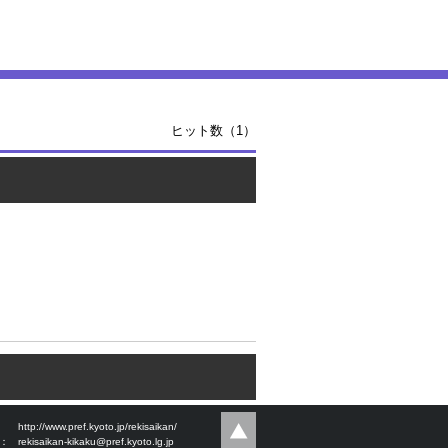
ヒット数（1）
：
http://www.pref.kyoto.jp/rekisaikan/
l：
rekisaikan-kikaku@pref.kyoto.lg.jp