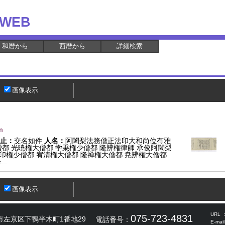
WEB
和暦から
西暦から
詳細検索
画像表示
m
止：
交名如件
人名：
阿闍梨法務僧正法印大和尚位有雅
都 光暁権大僧都 学乗権少僧都 隆辨権律師 承俊阿闍梨
印権少僧都 宥清権大僧都 隆禅権大僧都 尭辨権大僧都
..
画像表示
URL 
075-723-4831
市左京区下鴨半木町1番地29
電話番号：
E-mai