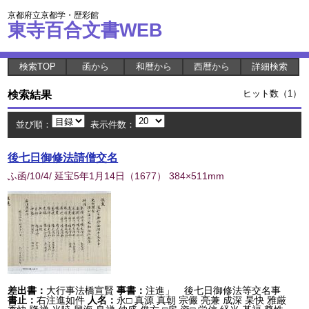
京都府立京都学・歴彩館
東寺百合文書WEB
検索TOP
函から
和暦から
西暦から
詳細検索
検索結果
ヒット数（1）
並び順：
表示件数：
後七日御修法請僧交名
ふ函/10/4/ 延宝5年1月14日
（
1677
） 384×511mm
差出書：
大行事法橋宣賢
事書：
注進」 後七日御修法等交名事
書止：
右注進如件
人名：
永□ 真源 真朝 宗儼 亮兼 成深 杲快 雅厳