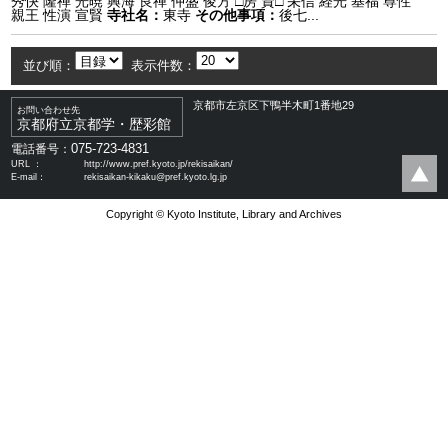
秀快 隆禅 光暁 興海 良禅 仲盛 俊方 □房 資□ 栄信 経光 基福 尊性
親王 性演 宣賢
寺社名：
東寺
その他事項：
後七...
並び順：
表示件数：
京都市左京区下鴨半木町1番地29
お問い合わせ先
京都府立京都学・歴彩館
075-723-4831
電話番号：
URL ：
http://www.pref.kyoto.jp/rekisaikan/
E-mail：
rekisaikan-kikaku@pref.kyoto.lg.jp
Copyright © Kyoto Institute, Library and Archives