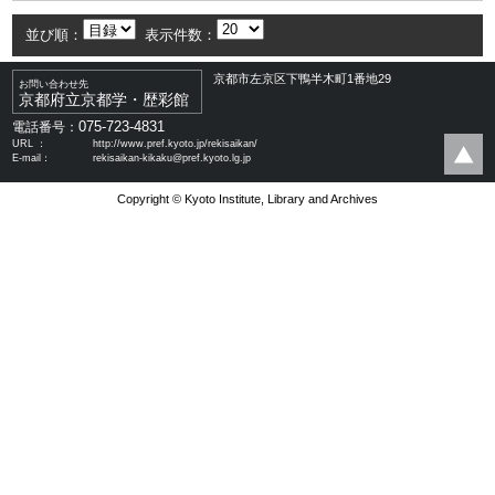
並び順：
表示件数：
京都市左京区下鴨半木町1番地29
お問い合わせ先
京都府立京都学・歴彩館
075-723-4831
電話番号：
URL ：
http://www.pref.kyoto.jp/rekisaikan/
E-mail：
rekisaikan-kikaku@pref.kyoto.lg.jp
Copyright © Kyoto Institute, Library and Archives