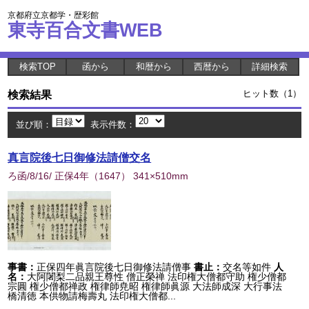
京都府立京都学・歴彩館
東寺百合文書WEB
検索TOP
函から
和暦から
西暦から
詳細検索
検索結果
ヒット数（1）
並び順：
表示件数：
真言院後七日御修法請僧交名
ろ函/8/16/ 正保4年
（
1647
） 341×510mm
事書：
正保四年眞言院後七日御修法請僧事
書止：
交名等如件
人
名：
大阿闍梨二品親王尊性 僧正榮禅 法印権大僧都守助 権少僧都
宗圓 権少僧都禅政 権律師尭昭 権律師眞源 大法師成深 大行事法
橋清徳 本供物請梅壽丸 法印権大僧都...