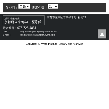
並び順：
表示件数：
京都市左京区下鴨半木町1番地29
お問い合わせ先
京都府立京都学・歴彩館
075-723-4831
電話番号：
URL ：
http://www.pref.kyoto.jp/rekisaikan/
E-mail：
rekisaikan-kikaku@pref.kyoto.lg.jp
Copyright © Kyoto Institute, Library and Archives