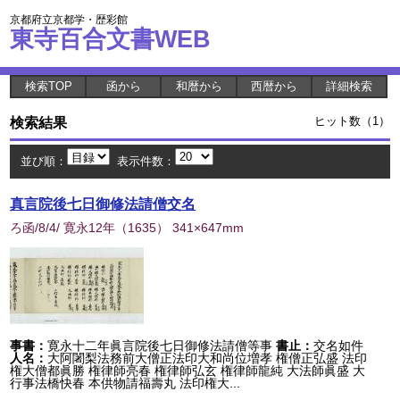
京都府立京都学・歴彩館
東寺百合文書WEB
検索TOP
函から
和暦から
西暦から
詳細検索
検索結果
ヒット数（1）
並び順：
表示件数：
真言院後七日御修法請僧交名
ろ函/8/4/ 寛永12年
（
1635
） 341×647mm
事書：
寛永十二年眞言院後七日御修法請僧等事
書止：
交名如件
人名：
大阿闍梨法務前大僧正法印大和尚位増孝 権僧正弘盛 法印
権大僧都眞勝 権律師亮春 権律師弘玄 権律師龍純 大法師眞盛 大
行事法橋快春 本供物請福壽丸 法印権大...