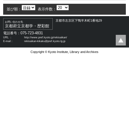
並び順：
表示件数：
京都市左京区下鴨半木町1番地29
お問い合わせ先
京都府立京都学・歴彩館
075-723-4831
電話番号：
URL ：
http://www.pref.kyoto.jp/rekisaikan/
E-mail：
rekisaikan-kikaku@pref.kyoto.lg.jp
Copyright © Kyoto Institute, Library and Archives