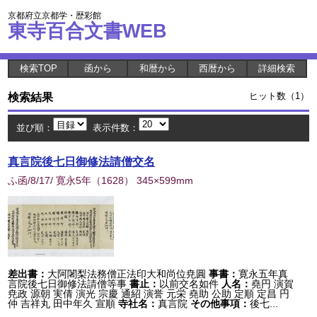
京都府立京都学・歴彩館
東寺百合文書WEB
検索TOP
函から
和暦から
西暦から
詳細検索
検索結果
ヒット数（1）
並び順：
表示件数：
真言院後七日御修法請僧交名
ふ函/8/17/ 寛永5年
（
1628
） 345×599mm
差出書：
大阿闍梨法務僧正法印大和尚位尭圓
事書：
寛永五年真
言院後七日御修法請僧等事
書止：
以前交名如件
人名：
堯円 演賀
尭政 源朝 実倩 演光 宗慶 通紹 演誉 元栄 堯助 公助 定順 定昌 円
仲 吉祥丸 田中年久 宣順
寺社名：
真言院
その他事項：
後七...