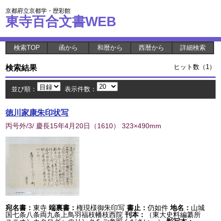
京都府立京都学・歴彩館
東寺百合文書WEB
検索TOP
函から
和暦から
西暦から
詳細検索
検索結果
ヒット数（1）
並び順：
表示件数：
徳川家康朱印状写
丙号外/3/ 慶長15年4月20日
（
1610
） 323×490mm
宛名書：
東寺
端裏書：
権現様御朱印写
書止：
仍如件
地名：
山城
国七条八条両九条上鳥羽福枝幡枝西院
刊本：
（東大史料編纂所