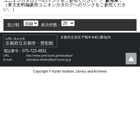
ユニオンカタログへのリンクをご参照ください。）
影写本：
（東大史料編纂所ユニオンカタログへのリンクをご参照くださ
い。）
並び順：
表示件数：
京都市左京区下鴨半木町1番地29
お問い合わせ先
京都府立京都学・歴彩館
075-723-4831
電話番号：
URL ：
http://www.pref.kyoto.jp/rekisaikan/
E-mail：
rekisaikan-kikaku@pref.kyoto.lg.jp
Copyright © Kyoto Institute, Library and Archives