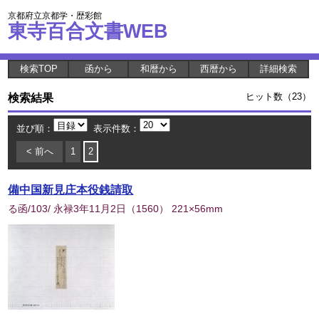
京都府立京都学・歴彩館
東寺百合文書WEB
検索TOP
函から
和暦から
西暦から
詳細検索
検索結果
ヒット数（23）
並び順：
表示件数：
< 前へ
1
2
備中国新見庄本役銭請取
る函/103/ 永禄3年11月2日
（
1560
） 221×56mm