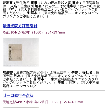
差出書：
壬生政所
事書：
にみの庄本役銭之事
書止：
目所請取如
件、
人名：
壬生政所
地名：
にみの庄
その他事項：
にみの庄本役
銭
刊本：
（東大史料編纂所ユニオンカタログへのリンクをご参
照ください。）
影写本：
（東大史料編纂所ユニオンカタログへ
のリンクをご参照ください。）
最勝光院方評定引付
る函/104/ 永禄3年
（
1560
） 234×197mm
端裏書：
最勝光院方評定引付＜永禄三庚申＞
事書：
寺社名：
最
勝光院
刊本：
（東大史料編纂所ユニオンカタログへのリンクを
ご参照ください。）
影写本：
（東大史料編纂所ユニオンカタロ
グへのリンクをご参照ください。）
事書：
刊本：
（東大史料編
纂所ユニオンカタログ...
廿一口奉行合点状
天地之部/49/1/ 永禄3年12月日
（
1560
） 274×450mm