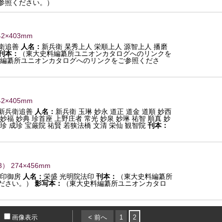
参照ください。）
42×403mm
衛追善
人名：
新兵衛 杲秀上人 栄順上人 源智上人 播磨
刊本：
（東大史料編纂所ユニオンカタログへのリンクを
編纂所ユニオンカタログへのリンクをご参照くださ
42×405mm
新兵衛追善
人名：
新兵衛 玉琳 妙永 道正 道金 道順 妙西
 妙福 妙典 珍首座 上野庄者 常光 妙泉 妙琳 祐智 順真 妙
祐珍 成珍 宝厳院 祐賢 若狭法橋 文清 栄仙 観智院
刊本：
3
） 274×456mm
印御房
人名：
栄盛 光明院法印
刊本：
（東大史料編纂所
ださい。）
影写本：
（東大史料編纂所ユニオンカタロ
画像表示
< 前へ
1
2