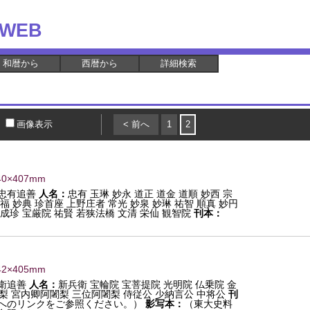
WEB
和暦から
西暦から
詳細検索
画像表示
< 前へ
1
2
40×407mm
忠有追善
人名：
忠有 玉琳 妙永 道正 道金 道順 妙西 宗
妙福 妙典 珍首座 上野庄者 常光 妙泉 妙琳 祐智 順真 妙円
 成珍 宝厳院 祐賢 若狭法橋 文清 栄仙 観智院
刊本：
42×405mm
衛追善
人名：
新兵衛 宝輪院 宝菩提院 光明院 仏乗院 金
梨 宮内卿阿闍梨 三位阿闍梨 侍従公 少納言公 中将公
刊
へのリンクをご参照ください。）
影写本：
（東大史料