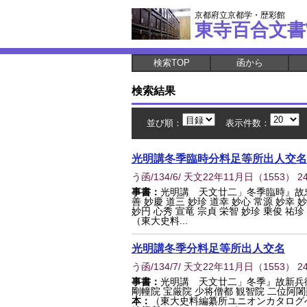
京都府立京都学・歴彩館
東寺百合文書
検索TOP
函から
検索結果
並び順：
表示件数：
光明講冬季臨時分料足等所出人交名
う函/134/6/ 天文22年11月日
（
1553
） 2
事書：
光明講 天文廿二」冬季臨時』故
善 妙慶 道三 妙珍 道幸 妙心 常源 妙幸 
妙円 心秀 宣竜 宗貞 栄智 妙珍 乗俊 祐珍
（東大史料...
光明講冬季分料足等所出人交名
う函/134/7/ 天文22年11月日
（
1553
） 2
事書：
光明講 天文廿二」冬季』故新兵
剛幢院 宝厳院 少将僧都 観智院 二位阿闍
本：
（東大史料編纂所ユニオンカタログ