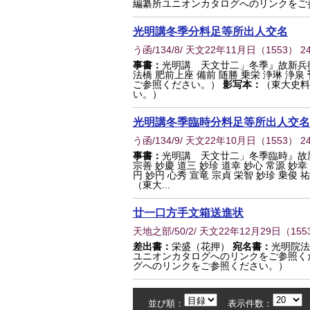
編纂所ユニオンカタログへのリンクをご
光明講冬季分料足等所出人交名
う函/134/8/ 天文22年11月日
（
1553
） 2
事書：
光明講 天文廿二」冬季』故新兵
法橋 肥前上座 備前 随勝 乗栄 浄琳 浄泉
ご参照ください。）
影写本：
（東大史料
い。）
光明講冬季臨時分料足等所出人交名
う函/134/9/ 天文22年10月日
（
1553
） 2
事書：
光明講 天文廿二」冬季臨時』故
宗善 妙慶 道三 妙珍 道幸 妙心 常源 妙幸
円 妙円 心秀 宣竜 宗貞 栄智 妙珍 乗俊 
（東大...
廿一口方手文箱送進状
天地之部/50/2/ 天文22年12月29日
（
155
差出書：
栄盛（花押）
宛名書：
光明院法
ユニオンカタログへのリンクをご参照く
グへのリンクをご参照ください。）
並び順：
表示件数：