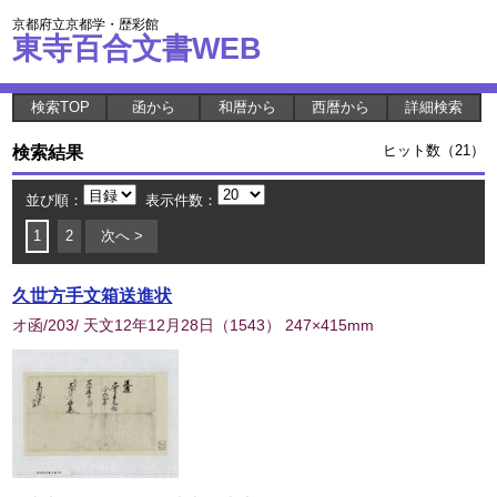
京都府立京都学・歴彩館
東寺百合文書WEB
検索TOP
函から
和暦から
西暦から
詳細検索
検索結果
ヒット数（21）
並び順：
表示件数：
1
2
次へ >
久世方手文箱送進状
オ函/203/ 天文12年12月28日
（
1543
） 247×415mm