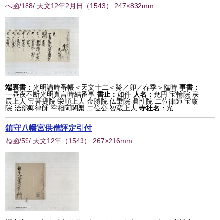
へ函/188/ 天文12年2月日
（
1543
） 247×832mm
端裏書：
光明講時番帳＜天文十二＜癸／卯／春季＞臨時
事書：
一昼夜不断光明真言時結番事
書止：
如件
人名：
尭円 宝輪院 宗
辰上人 宝菩提院 栄順上人 金勝院 仏乗院 眞性院 二位律師 宝厳
院 治部卿律師 宰相阿闍梨 二位公 智蔵上人
寺社名：
光...
鎮守八幡宮供僧評定引付
ね函/59/ 天文12年
（
1543
） 267×216mm