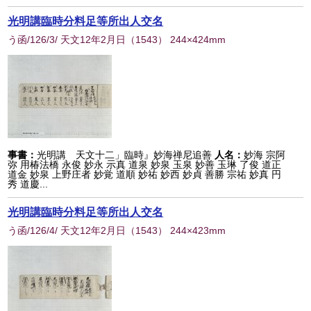
光明講臨時分料足等所出人交名
う函/126/3/ 天文12年2月日
（
1543
） 244×424mm
事書：
光明講 天文十二」臨時』妙海禅尼追善
人名：
妙海 宗阿
弥 用椿法橋 永俊 妙永 示真 道泉 妙泉 玉泉 妙善 玉琳 了俊 道正
道金 妙泉 上野庄者 妙覚 道順 妙祐 妙西 妙貞 善勝 宗祐 妙真 円
秀 道慶...
光明講臨時分料足等所出人交名
う函/126/4/ 天文12年2月日
（
1543
） 244×423mm