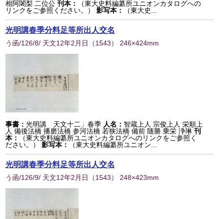
相阿闍梨 二位公
刊本：
（東大史料編纂所ユニオンカタログへの
リンクをご参照ください。）
影写本：
（東大史...
光明講春季分料足等所出人交名
う函/126/8/ 天文12年2月日
（
1543
） 246×424mm
事書：
光明講 天文十二」春季
人名：
智蔵上人 宗俊上人 栄順上
人 備後法橋 播磨法橋 参河法橋 若狭法橋 備前 随勝 乗栄 浄琳
刊
本：
（東大史料編纂所ユニオンカタログへのリンクをご参照く
ださい。）
影写本：
（東大史料編纂所ユニオン...
光明講春季分料足等所出人交名
う函/126/9/ 天文12年2月日
（
1543
） 248×423mm