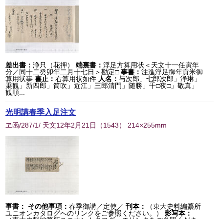
差出書：
浄只（花押）
端裏書：
浮足方算用状＜天文十一任寅年
分／同十二癸卯年二月十七日＞勘定□
事書：
注進浮足御年貢米御
算用状事
書止：
右算用状如件
人名：
与次郎」七郎次郎」浄琳」
乗観」新四郎」筒吹」近江」三郎清門」随勝」千□夜□」敬真」
観順...
光明講春季入足注文
ヱ函/287/1/ 天文12年2月21日
（
1543
） 214×255mm
事書：
その他事項：
春季御講／定使／
刊本：
（東大史料編纂所
ユニオンカタログへのリンクをご参照ください。）
影写本：