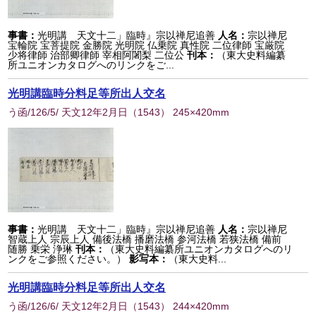
事書：
光明講 天文十二」臨時』宗以禅尼追善
人名：
宗以禅尼
宝輪院 宝菩提院 金勝院 光明院 仏乗院 真性院 二位律師 宝厳院
少将律師 治部卿律師 宰相阿闍梨 二位公
刊本：
（東大史料編纂
所ユニオンカタログへのリンクをご...
光明講臨時分料足等所出人交名
う函/126/5/ 天文12年2月日
（
1543
） 245×420mm
事書：
光明講 天文十二」臨時』宗以禅尼追善
人名：
宗以禅尼
智蔵上人 宗辰上人 備後法橋 播磨法橋 参河法橋 若狭法橋 備前
随勝 乗栄 浄琳
刊本：
（東大史料編纂所ユニオンカタログへのリ
ンクをご参照ください。）
影写本：
（東大史料...
光明講臨時分料足等所出人交名
う函/126/6/ 天文12年2月日
（
1543
） 244×420mm