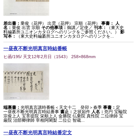
差出書：
乗俊（花押） 出雲（花押） 宗順（花押）
事書：
人
名：
乗俊 出雲 宗順
その他事項：
御講／定使／
刊本：
（東大史
料編纂所ユニオンカタログへのリンクをご参照ください。）
影
写本：
（東大史料編纂所ユニオンカタログへのリンクを...
一昼夜不断光明真言時結番帳
ヒ函/195/ 天文12年2月日
（
1543
） 258×868mm
端裏書：
光明真言講時番帳＜天文十二 癸卯＞春季
事書：
定
一昼夜不断光明真言時結番事
書止：
之状如件
人名：
尭円 宝輪院
宗俊上人 宝菩提院 栄順上人 金勝院 仏乗院 真性院 二位律師 宝
厳院 治部卿律師 宰相阿闍梨 二位公 智蔵...
一昼夜不断光明真言時結番定文