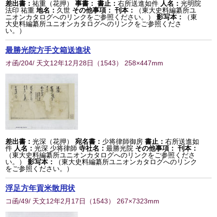
差出書：
祐重（花押）
事書：
書止：
右所送進如件
人名：
光明院
法印 祐重
地名：
久世
その他事項：
刊本：
（東大史料編纂所ユ
ニオンカタログへのリンクをご参照ください。）
影写本：
（東
大史料編纂所ユニオンカタログへのリンクをご参照くださ
い。）
最勝光院方手文箱送進状
オ函/204/ 天文12年12月28日
（
1543
） 258×447mm
差出書：
光深（花押）
宛名書：
少将律師御房
書止：
右所送進如
件
人名：
光深 少将律師
寺社名：
最勝光院
その他事項：
刊本：
（東大史料編纂所ユニオンカタログへのリンクをご参照くださ
い。）
影写本：
（東大史料編纂所ユニオンカタログへのリンク
をご参照ください。）
浮足方年貢米散用状
コ函/49/ 天文12年2月17日
（
1543
） 267×7323mm