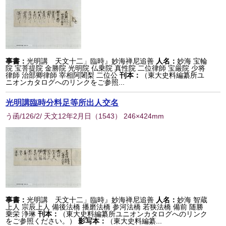
事書：
光明講 天文十二」臨時』妙海禅尼追善
人名：
妙海 宝輪
院 宝菩提院 金勝院 光明院 仏乗院 真性院 二位律師 宝厳院 少将
律師 治部卿律師 宰相阿闍梨 二位公
刊本：
（東大史料編纂所ユ
ニオンカタログへのリンクをご参照...
光明講臨時分料足等所出人交名
う函/126/2/ 天文12年2月日
（
1543
） 246×424mm
事書：
光明講 天文十二」臨時』妙海禅尼追善
人名：
妙海 智蔵
上人 宗辰上人 備後法橋 播磨法橋 参河法橋 若狭法橋 備前 随勝
乗栄 浄琳
刊本：
（東大史料編纂所ユニオンカタログへのリンク
をご参照ください。）
影写本：
（東大史料編纂...