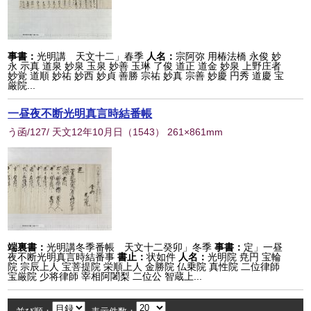
事書：
光明講 天文十二」春季
人名：
宗阿弥 用椿法橋 永俊 妙
永 示真 道泉 妙泉 玉泉 妙善 玉琳 了俊 道正 道金 妙泉 上野庄者
妙覚 道順 妙祐 妙西 妙貞 善勝 宗祐 妙真 宗善 妙慶 円秀 道慶 宝
厳院...
一昼夜不断光明真言時結番帳
う函/127/ 天文12年10月日
（
1543
） 261×861mm
端裏書：
光明講冬季番帳 天文十二癸卯」冬季
事書：
定」一昼
夜不断光明真言時結番事
書止：
状如件
人名：
光明院 尭円 宝輪
院 宗辰上人 宝菩提院 栄順上人 金勝院 仏乗院 真性院 二位律師
宝厳院 少将律師 宰相阿闍梨 二位公 智蔵上...