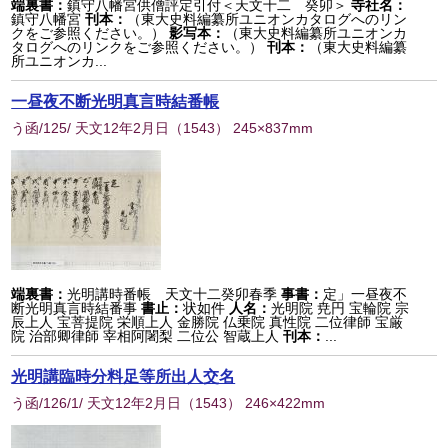
端裏書：
鎮守八幡宮供僧評定引付＜天文十二 癸卯＞
寺社名：
鎮守八幡宮
刊本：
（東大史料編纂所ユニオンカタログへのリン
クをご参照ください。）
影写本：
（東大史料編纂所ユニオンカ
タログへのリンクをご参照ください。）
刊本：
（東大史料編纂
所ユニオンカ...
一昼夜不断光明真言時結番帳
う函/125/ 天文12年2月日
（
1543
） 245×837mm
端裏書：
光明講時番帳 天文十二癸卯春季
事書：
定」一昼夜不
断光明真言時結番事
書止：
状如件
人名：
光明院 尭円 宝輪院 宗
辰上人 宝菩提院 栄順上人 金勝院 仏乗院 真性院 二位律師 宝厳
院 治部卿律師 宰相阿闍梨 二位公 智蔵上人
刊本：
...
光明講臨時分料足等所出人交名
う函/126/1/ 天文12年2月日
（
1543
） 246×422mm