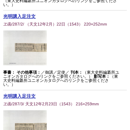
（東大史料編纂所ユニオンカタログへのリンクをご参照くださ
い。）
光明講入足注文
ヱ函/287/2/ （天文12年2月）22日
（
1543
） 220×252mm
事書：
その他事項：
／御講／定使／
刊本：
（東大史料編纂所ユ
ニオンカタログへのリンクをご参照ください。）
影写本：
（東
大史料編纂所ユニオンカタログへのリンクをご参照くださ
い。）
光明講入足注文
ヱ函/287/3/ 天文12年2月23日
（
1543
） 216×259mm