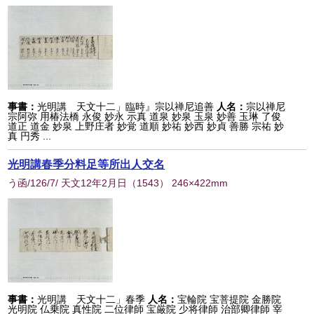
事書：
光明講 天文十二」臨時』宗以禅尼追善
人名：
宗以禅尼
宗阿弥 用椿法橋 永俊 妙永 示真 道泉 妙泉 玉泉 妙善 玉琳 了俊
道正 道金 妙泉 上野庄者 妙覚 道順 妙祐 妙西 妙貞 善勝 宗祐 妙
真 円秀 ...
光明講春季分料足等所出人交名
う函/126/7/ 天文12年2月日
（
1543
） 246×422mm
事書：
光明講 天文十二」春季
人名：
宝輪院 宝菩提院 金勝院
光明院 仏乗院 真性院 二位律師 宝厳院 少将律師 治部卿律師 宰